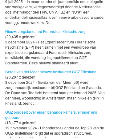
9 juli 2025 - In maart eerder dit jaar bereikte een delegatie
van werkgevers, vertegenwoordigd door de Nederlandse
ggz, met vakbonden FNV, CNV, FBZ en NU’91 een
onderhandelingsresultaat over nieuwe arbeidsvoorwaarden
voor ggz-medewerkers. De...
Nieuw: zorgstandaard Forensisch klinische zorg
(20,435 x gelezen)
3 december 2024 - Het Expertisecentrum Forensische
Psychiatrie (EFP) heeft samen met een werkgroep van
experts de zorgstandaard Forensisch klinische zorg
ontwikkeld, die vandaag is gepubliceerd op GGZ
Standaarden. Deze nieuwe standaard biedt...
Gerda van der Meer nieuwe bestuurder GGZ Friesland
(20,207 x gelezen)
3 december 2024 - Gerda van der Meer (56) wordt
zorginhoudelijk bestuurder bij GGZ Friesland en Synaeda.
De Raad van Toezicht benoemt haar per februari 2025. Van
der Meer, woonachtig in Amsterdam, maar ‘hikke en tein’ in
Friesland, brengt...
GGZ oordeelt over eigen behandelkamers: er moet iets
gebeuren.
(18,177 x gelezen)
19 november 2024 - Uit onderzoek onder de Top 20 van de
GGZ- instellingen blijkt dat er sporadisch structureel,