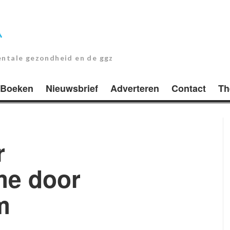
entale gezondheid en de ggz
Boeken
Nieuwsbrief
Adverteren
Contact
Th
r
me door
m