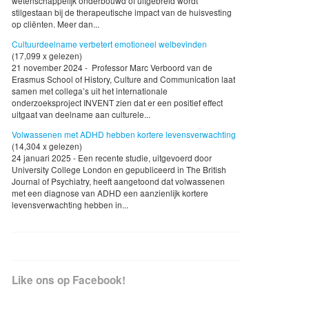
wetenschappelijk onderbouwd of uitgebreid wordt
stilgestaan bij de therapeutische impact van de huisvesting
op cliënten. Meer dan...
Cultuurdeelname verbetert emotioneel welbevinden
(17,099 x gelezen)
21 november 2024 - Professor Marc Verboord van de
Erasmus School of History, Culture and Communication laat
samen met collega’s uit het internationale
onderzoeksproject INVENT zien dat er een positief effect
uitgaat van deelname aan culturele...
Volwassenen met ADHD hebben kortere levensverwachting
(14,304 x gelezen)
24 januari 2025 - Een recente studie, uitgevoerd door
University College London en gepubliceerd in The British
Journal of Psychiatry, heeft aangetoond dat volwassenen
met een diagnose van ADHD een aanzienlijk kortere
levensverwachting hebben in...
Like ons op Facebook!