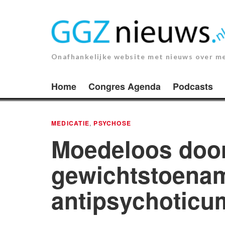
Ga
naar
de
inhoud.
Onafhankelijke website met nieuws over m
Home
Congres Agenda
Podcasts
MEDICATIE
,
PSYCHOSE
Moedeloos doo
gewichtstoena
antipsychoticu