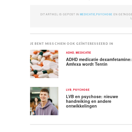
DIT ARTIKEL IS GEPOST IN
MEDICATIE
,
PSYCHOSE
EN GETAGG
JE BENT MISSCHIEN OOK GEÏNTERESSEERD IN
ADHD
,
MEDICATIE
ADHD medicatie dexamfetamine:
Amfexa wordt Tentin
LVB
,
PSYCHOSE
LVB en psychose: nieuwe
handreiking en andere
ontwikkelingen