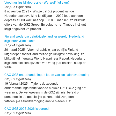
Voedingstips bij depressie - Wat wel/niet eten?
(52,605 x gelezen)
8 november 2023 - Wist je dat 5,2 procent van de
Nederlandse bevolking tot 65 jaar in 2022 leed aan een
depressie? Dit komt neer op 550.000 mensen, zo blijkt uit
cijfers van de GGZ Groep. En volgens het Trimbos Instituut
krijgt ongeveer 25 procent...
Finland wederom gelukkigste land ter wereld, Nederland
stijgt naar vijfde plaats
(27,274 x gelezen)
20 maart 2025 - Voor het achtste jaar op rij is Finland
uitgeroepen tot het land met de gelukkigste bevolking, zo
blijkt uit het nieuwste World Happiness Report. Nederland
stijgt een plek ten opzichte van vorig jaar en staat nu op de
vijfde...
CAO GGZ onderhandelingen lopen vast op salarisverhoging
(22,659 x gelezen)
19 februari 2025 - Tijdens de zevende
onderhandelingsronde voor de nieuwe CAO GGZ ging het
weer mis. De werkgevers in de GGZ zijn niet bereid om
personeel in de geestelijke gezondheidszorg een
fatsoenlijke salarisverhoging aan te bieden. Het...
CAO GGZ 2025-2026 is gereed!
(22,209 x gelezen)