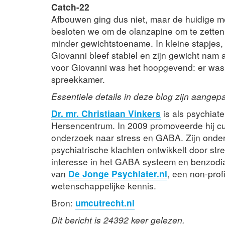
Catch-22
Afbouwen ging dus niet, maar de huidige me
besloten we om de olanzapine om te zetten
minder gewichtstoename. In kleine stapjes,
Giovanni bleef stabiel en zijn gewicht nam
voor Giovanni was het hoopgevend: er was du
spreekkamer.
Essentiele details in deze blog zijn aangepa
Dr. mr. Christiaan Vinkers
is als psychiat
Hersencentrum. In 2009 promoveerde hij c
onderzoek naar stress en GABA. Zijn onderz
psychiatrische klachten ontwikkelt door stre
interesse in het GABA systeem en benzodia
van
De Jonge Psychiater.nl
, een non-prof
wetenschappelijke kennis.
Bron:
umcutrecht.nl
Dit bericht is 24392 keer gelezen.