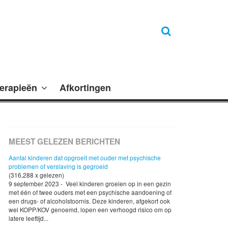
erapieën
Afkortingen
MEEST GELEZEN BERICHTEN
Aantal kinderen dat opgroeit met ouder met psychische
problemen of verslaving is gegroeid
(316,288 x gelezen)
9 september 2023 - Veel kinderen groeien op in een gezin
met één of twee ouders met een psychische aandoening of
een drugs- of alcoholstoornis. Deze kinderen, afgekort ook
wel KOPP/KOV genoemd, lopen een verhoogd risico om op
latere leeftijd...