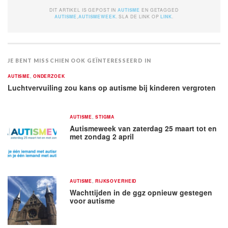
DIT ARTIKEL IS GEPOST IN
AUTISME
EN GETAGGED
AUTISME
,
AUTISMEWEEK
. SLA DE LINK OP
LINK
.
JE BENT MISSCHIEN OOK GEÏNTERESSEERD IN
AUTISME
,
ONDERZOEK
Luchtvervuiling zou kans op autisme bij kinderen vergroten
AUTISME
,
STIGMA
Autismeweek van zaterdag 25 maart tot en
met zondag 2 april
AUTISME
,
RIJKSOVERHEID
Wachttijden in de ggz opnieuw gestegen
voor autisme