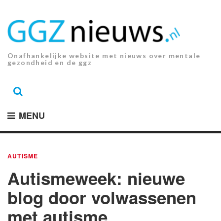
Ga
naar
de
inhoud.
Onafhankelijke website met nieuws over mentale
gezondheid en de ggz
MENU
AUTISME
Autismeweek: nieuwe
blog door volwassenen
met autisme