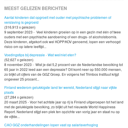
MEEST GELEZEN BERICHTEN
Aantal kinderen dat opgroeit met ouder met psychische problemen of
verslaving is gegroeid
(316,913 x gelezen)
9 september 2023 - Veel kinderen groeien op in een gezin met één of twee
ouders met een psychische aandoening of een drugs- of alcoholstoornis.
Deze kinderen, afgekort ook wel KOPP/KOV genoemd, lopen een verhoogd
risico om op latere leeftijd...
Voedingstips bij depressie - Wat wel/niet eten?
(52,627 x gelezen)
8 november 2023 - Wist je dat 5,2 procent van de Nederlandse bevolking tot
65 jaar in 2022 leed aan een depressie? Dit komt neer op 550.000 mensen,
zo blijkt uit cijfers van de GGZ Groep. En volgens het Trimbos Instituut krijgt
ongeveer 25 procent...
Finland wederom gelukkigste land ter wereld, Nederland stijgt naar vijfde
plaats
(27,284 x gelezen)
20 maart 2025 - Voor het achtste jaar op rij is Finland uitgeroepen tot het land
met de gelukkigste bevolking, zo blijkt uit het nieuwste World Happiness
Report. Nederland stijgt een plek ten opzichte van vorig jaar en staat nu op
de vijfde...
CAO GGZ onderhandelingen lopen vast op salarisverhoging