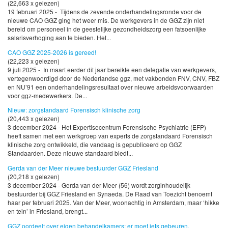
(22,663 x gelezen)
19 februari 2025 - Tijdens de zevende onderhandelingsronde voor de
nieuwe CAO GGZ ging het weer mis. De werkgevers in de GGZ zijn niet
bereid om personeel in de geestelijke gezondheidszorg een fatsoenlijke
salarisverhoging aan te bieden. Het...
CAO GGZ 2025-2026 is gereed!
(22,223 x gelezen)
9 juli 2025 - In maart eerder dit jaar bereikte een delegatie van werkgevers,
vertegenwoordigd door de Nederlandse ggz, met vakbonden FNV, CNV, FBZ
en NU’91 een onderhandelingsresultaat over nieuwe arbeidsvoorwaarden
voor ggz-medewerkers. De...
Nieuw: zorgstandaard Forensisch klinische zorg
(20,443 x gelezen)
3 december 2024 - Het Expertisecentrum Forensische Psychiatrie (EFP)
heeft samen met een werkgroep van experts de zorgstandaard Forensisch
klinische zorg ontwikkeld, die vandaag is gepubliceerd op GGZ
Standaarden. Deze nieuwe standaard biedt...
Gerda van der Meer nieuwe bestuurder GGZ Friesland
(20,218 x gelezen)
3 december 2024 - Gerda van der Meer (56) wordt zorginhoudelijk
bestuurder bij GGZ Friesland en Synaeda. De Raad van Toezicht benoemt
haar per februari 2025. Van der Meer, woonachtig in Amsterdam, maar ‘hikke
en tein’ in Friesland, brengt...
GGZ oordeelt over eigen behandelkamers: er moet iets gebeuren.