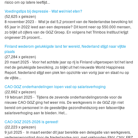
risico om op latere leeftijd...
Voedingstips bij depressie - Wat wel/niet eten?
(52,625 x gelezen)
8 november 2023 - Wist je dat 5,2 procent van de Nederlandse bevolking tot
65 jaar in 2022 leed aan een depressie? Dit komt neer op 550.000 mensen,
zo blijkt uit cijfers van de GGZ Groep. En volgens het Trimbos Instituut krijgt
ongeveer 25 procent...
Finland wederom gelukkigste land ter wereld, Nederland stijgt naar vijfde
plaats
(27,284 x gelezen)
20 maart 2025 - Voor het achtste jaar op rij is Finland uitgeroepen tot het land
met de gelukkigste bevolking, zo blijkt uit het nieuwste World Happiness
Report. Nederland stijgt een plek ten opzichte van vorig jaar en staat nu op
de vijfde...
CAO GGZ onderhandelingen lopen vast op salarisverhoging
(22,662 x gelezen)
19 februari 2025 - Tijdens de zevende onderhandelingsronde voor de
nieuwe CAO GGZ ging het weer mis. De werkgevers in de GGZ zijn niet
bereid om personeel in de geestelijke gezondheidszorg een fatsoenlijke
salarisverhoging aan te bieden. Het...
CAO GGZ 2025-2026 is gereed!
(22,223 x gelezen)
9 juli 2025 - In maart eerder dit jaar bereikte een delegatie van werkgevers,
vertegenwoordigd door de Nederlandse ggz, met vakbonden FNV, CNV, FBZ