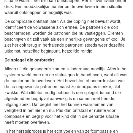
situatie waaruit het niet kan ontsnappen. Het is inventiviteit onder
druk. Een noodzakelijke manier om te overleven in een situatie
waaruit ontsnappen onmogelijk was.
De complicatie ontstaat later. Als die coping niet bewust wordt,
identificeert de volwassene zich ermee. De patronen die ooit
beschermden, worden de patronen die nu vastleggen. Cliënten
beschrijven dit zelf vaak als een innerlijke gevangenis of kooi. Je
ziet het ook terug in herhalende patronen: steeds weer dezelfde
uitkomst, hetzelfde beginpunt, hetzelfde rondje.
De spiegel die ontbreekt
Alleen uit die gevangenis komen is inderdaad moeilijk. Alles in het
systeem werkt mee om de status quo te handhaven, want dit was
de manier om te overleven. Het bevechten of onderdrukken van
de nu ongewenste patronen maakt ze doorgaans sterker, niet
zwakker.Wat cliënten nodig hebben is een spiegel: iemand die
afgestemd en begripvol aanwezig is en samen met hen de
uitgang zoekt. Dat begint met het kunnen waarnemen van
veiligheid in het hier en nu. Pas dan ontstaat er ruimte voor
compassie en begrip voor het kind dat in die benarde situatie
heeft moeten overleven.
In het herstelproces is het echt voelen van zelfcompassie en