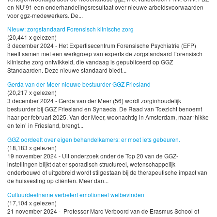
en NU’91 een onderhandelingsresultaat over nieuwe arbeidsvoorwaarden
voor ggz-medewerkers. De...
Nieuw: zorgstandaard Forensisch klinische zorg
(20,441 x gelezen)
3 december 2024 - Het Expertisecentrum Forensische Psychiatrie (EFP)
heeft samen met een werkgroep van experts de zorgstandaard Forensisch
klinische zorg ontwikkeld, die vandaag is gepubliceerd op GGZ
Standaarden. Deze nieuwe standaard biedt...
Gerda van der Meer nieuwe bestuurder GGZ Friesland
(20,217 x gelezen)
3 december 2024 - Gerda van der Meer (56) wordt zorginhoudelijk
bestuurder bij GGZ Friesland en Synaeda. De Raad van Toezicht benoemt
haar per februari 2025. Van der Meer, woonachtig in Amsterdam, maar ‘hikke
en tein’ in Friesland, brengt...
GGZ oordeelt over eigen behandelkamers: er moet iets gebeuren.
(18,183 x gelezen)
19 november 2024 - Uit onderzoek onder de Top 20 van de GGZ-
instellingen blijkt dat er sporadisch structureel, wetenschappelijk
onderbouwd of uitgebreid wordt stilgestaan bij de therapeutische impact van
de huisvesting op cliënten. Meer dan...
Cultuurdeelname verbetert emotioneel welbevinden
(17,104 x gelezen)
21 november 2024 - Professor Marc Verboord van de Erasmus School of