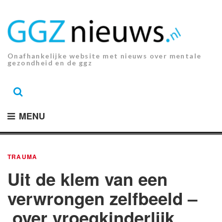
Ga
naar
de
inhoud.
Onafhankelijke website met nieuws over mentale
gezondheid en de ggz
MENU
TRAUMA
Uit de klem van een
verwrongen zelfbeeld –
over vroegkinderlijk