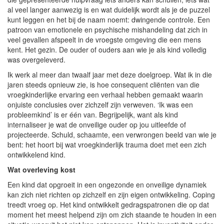
al veel langer aanwezig is en wat duidelijk wordt als je de puzzel
kunt leggen en het bij de naam noemt: dwingende controle. Een
patroon van emotionele en psychische mishandeling dat zich in
veel gevallen afspeelt in de vroegste omgeving die een mens
kent. Het gezin. De ouder of ouders aan wie je als kind volledig
was overgeleverd.
Ik werk al meer dan twaalf jaar met deze doelgroep. Wat ik in die
jaren steeds opnieuw zie, is hoe consequent cliënten van die
vroegkinderlijke ervaring een verhaal hebben gemaakt waarin
onjuiste conclusies over zichzelf zijn verweven. ‘Ik was een
probleemkind’ is er één van. Begrijpelijk, want als kind
internaliseer je wat de onveilige ouder op jou uitleefde of
projecteerde. Schuld, schaamte, een verwrongen beeld van wie je
bent: het hoort bij wat vroegkinderlijk trauma doet met een zich
ontwikkelend kind.
Wat overleving kost
Een kind dat opgroeit in een ongezonde en onveilige dynamiek
kan zich niet richten op zichzelf en zijn eigen ontwikkeling. Coping
treedt vroeg op. Het kind ontwikkelt gedragspatronen die op dat
moment het meest helpend zijn om zich staande te houden in een