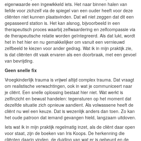
eigenwaarde een ingewikkeld iets. Het naar binnen halen van
liefde voor zichzelf via de spiegel van een ouder heeft voor deze
cliënten niet kunnen plaatsvinden. Dat wil niet zeggen dat dit een
gepasseerd station is. Het kan alsnog, bijvoorbeeld in een
therapeutisch proces waarbij zelfwaardering en zelfcompassie via
de therapeutische relatie worden geïntegreerd. Als dat lukt, wordt
het in het hier en nu gemakkelijker om vanuit een vernieuwd
zelfbeeld te kiezen voor ander gedrag. Wat ik in mijn praktijk zie,
is dat cliënten dit vaak ervaren als een doorbraak, met een gevoel
van bevrijding.
Geen snelle fix
Vroegkinderlijk trauma is vrijwel altijd complex trauma. Dat vraagt
om realistische verwachtingen, ook in wat je communiceert naar
je cliënt. Een snelle oplossing bestaat hier niet. Wat werkt is
zelfinzicht en bewust handelen: tegensturen op het moment dat
dezelfde situatie zich opnieuw aandient. Als volwassene heeft de
cliënt nu wel een keuze. Dat is wezenlijk anders dan toen. Zo kan
het oude patroon dat iemand gevangen hield, langzaam uitdoven.
Iets wat ik in mijn praktijk regelmatig inzet, als de cliënt daar open
voor staat, zijn de boeken van Iris Koops. De herkenning die
cliënten daarin vinden, de duiding van wat er is gebeurd en de