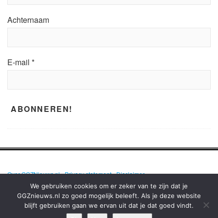
Achternaam
E-mail
*
Over GGZNieuws.nl
•
Privacy statement
•
Disclaimer
We gebruiken cookies om er zeker van te zijn dat je
GGZnieuws.nl zo goed mogelijk beleeft. Als je deze website
blijft gebruiken gaan we ervan uit dat je dat goed vindt.
GGZNIEUWS.NL – ELKE DAG HET NIEUWS OVER MENTALE GEZONDHEID
EN DE GGZ OP EEN RIJ!