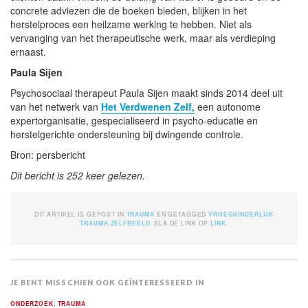
concrete adviezen die de boeken bieden, blijken in het
herstelproces een heilzame werking te hebben. Niet als
vervanging van het therapeutische werk, maar als verdieping
ernaast.
Paula Sijen
Psychosociaal therapeut Paula Sijen maakt sinds 2014 deel uit
van het netwerk van
Het Verdwenen Zelf,
een autonome
expertorganisatie, gespecialiseerd in psycho-educatie en
herstelgerichte ondersteuning bij dwingende controle.
Bron: persbericht
Dit bericht is 252 keer gelezen.
DIT ARTIKEL IS GEPOST IN
TRAUMA
EN GETAGGED
VROEGKINDERLIJK
TRAUMA
,
ZELFBEELD
. SLA DE LINK OP
LINK
.
JE BENT MISSCHIEN OOK GEÏNTERESSEERD IN
ONDERZOEK
,
TRAUMA