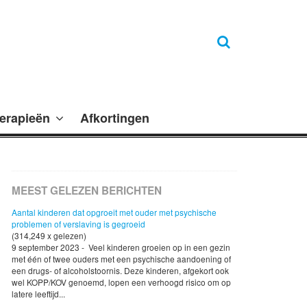
erapieën
Afkortingen
MEEST GELEZEN BERICHTEN
Aantal kinderen dat opgroeit met ouder met psychische
problemen of verslaving is gegroeid
(314,249 x gelezen)
9 september 2023 - Veel kinderen groeien op in een gezin
met één of twee ouders met een psychische aandoening of
een drugs- of alcoholstoornis. Deze kinderen, afgekort ook
wel KOPP/KOV genoemd, lopen een verhoogd risico om op
latere leeftijd...