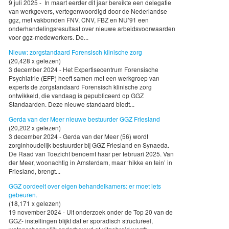
9 juli 2025 - In maart eerder dit jaar bereikte een delegatie
van werkgevers, vertegenwoordigd door de Nederlandse
ggz, met vakbonden FNV, CNV, FBZ en NU’91 een
onderhandelingsresultaat over nieuwe arbeidsvoorwaarden
voor ggz-medewerkers. De...
Nieuw: zorgstandaard Forensisch klinische zorg
(20,428 x gelezen)
3 december 2024 - Het Expertisecentrum Forensische
Psychiatrie (EFP) heeft samen met een werkgroep van
experts de zorgstandaard Forensisch klinische zorg
ontwikkeld, die vandaag is gepubliceerd op GGZ
Standaarden. Deze nieuwe standaard biedt...
Gerda van der Meer nieuwe bestuurder GGZ Friesland
(20,202 x gelezen)
3 december 2024 - Gerda van der Meer (56) wordt
zorginhoudelijk bestuurder bij GGZ Friesland en Synaeda.
De Raad van Toezicht benoemt haar per februari 2025. Van
der Meer, woonachtig in Amsterdam, maar ‘hikke en tein’ in
Friesland, brengt...
GGZ oordeelt over eigen behandelkamers: er moet iets
gebeuren.
(18,171 x gelezen)
19 november 2024 - Uit onderzoek onder de Top 20 van de
GGZ- instellingen blijkt dat er sporadisch structureel,