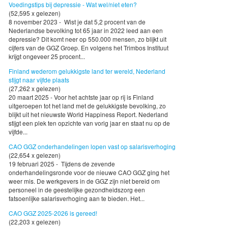
Voedingstips bij depressie - Wat wel/niet eten?
(52,595 x gelezen)
8 november 2023 - Wist je dat 5,2 procent van de
Nederlandse bevolking tot 65 jaar in 2022 leed aan een
depressie? Dit komt neer op 550.000 mensen, zo blijkt uit
cijfers van de GGZ Groep. En volgens het Trimbos Instituut
krijgt ongeveer 25 procent...
Finland wederom gelukkigste land ter wereld, Nederland
stijgt naar vijfde plaats
(27,262 x gelezen)
20 maart 2025 - Voor het achtste jaar op rij is Finland
uitgeroepen tot het land met de gelukkigste bevolking, zo
blijkt uit het nieuwste World Happiness Report. Nederland
stijgt een plek ten opzichte van vorig jaar en staat nu op de
vijfde...
CAO GGZ onderhandelingen lopen vast op salarisverhoging
(22,654 x gelezen)
19 februari 2025 - Tijdens de zevende
onderhandelingsronde voor de nieuwe CAO GGZ ging het
weer mis. De werkgevers in de GGZ zijn niet bereid om
personeel in de geestelijke gezondheidszorg een
fatsoenlijke salarisverhoging aan te bieden. Het...
CAO GGZ 2025-2026 is gereed!
(22,203 x gelezen)