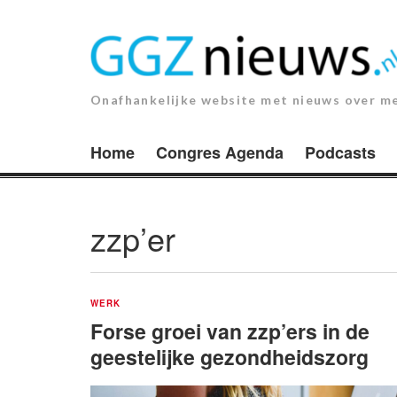
Ga
naar
de
inhoud.
Onafhankelijke website met nieuws over m
Home
Congres Agenda
Podcasts
zzp’er
WERK
Forse groei van zzp’ers in de
geestelijke gezondheidszorg