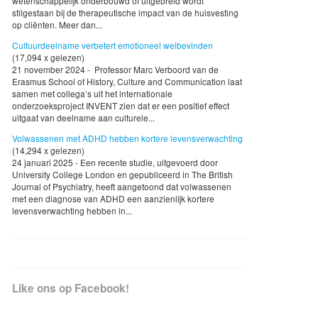
wetenschappelijk onderbouwd of uitgebreid wordt
stilgestaan bij de therapeutische impact van de huisvesting
op cliënten. Meer dan...
Cultuurdeelname verbetert emotioneel welbevinden
(17,094 x gelezen)
21 november 2024 - Professor Marc Verboord van de
Erasmus School of History, Culture and Communication laat
samen met collega’s uit het internationale
onderzoeksproject INVENT zien dat er een positief effect
uitgaat van deelname aan culturele...
Volwassenen met ADHD hebben kortere levensverwachting
(14,294 x gelezen)
24 januari 2025 - Een recente studie, uitgevoerd door
University College London en gepubliceerd in The British
Journal of Psychiatry, heeft aangetoond dat volwassenen
met een diagnose van ADHD een aanzienlijk kortere
levensverwachting hebben in...
Like ons op Facebook!