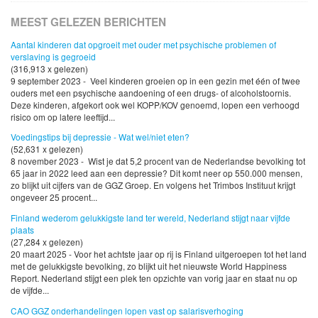
MEEST GELEZEN BERICHTEN
Aantal kinderen dat opgroeit met ouder met psychische problemen of
verslaving is gegroeid
(316,913 x gelezen)
9 september 2023 - Veel kinderen groeien op in een gezin met één of twee
ouders met een psychische aandoening of een drugs- of alcoholstoornis.
Deze kinderen, afgekort ook wel KOPP/KOV genoemd, lopen een verhoogd
risico om op latere leeftijd...
Voedingstips bij depressie - Wat wel/niet eten?
(52,631 x gelezen)
8 november 2023 - Wist je dat 5,2 procent van de Nederlandse bevolking tot
65 jaar in 2022 leed aan een depressie? Dit komt neer op 550.000 mensen,
zo blijkt uit cijfers van de GGZ Groep. En volgens het Trimbos Instituut krijgt
ongeveer 25 procent...
Finland wederom gelukkigste land ter wereld, Nederland stijgt naar vijfde
plaats
(27,284 x gelezen)
20 maart 2025 - Voor het achtste jaar op rij is Finland uitgeroepen tot het land
met de gelukkigste bevolking, zo blijkt uit het nieuwste World Happiness
Report. Nederland stijgt een plek ten opzichte van vorig jaar en staat nu op
de vijfde...
CAO GGZ onderhandelingen lopen vast op salarisverhoging