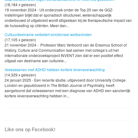
(18,184 x gelezen)
19 november 2024 - Uit onderzoek onder de Top 20 van de GGZ-
instellingen blijkt dat er sporadisch structureel, wetenschappelijk
onderbouwd of uitgebreid wordt stilgestaan bij de therapeutische impact van
de huisvesting op cliënten. Meer dan...
Cultuurdeelname verbetert emotioneel welbevinden
(17,105 x gelezen)
21 november 2024 - Professor Marc Verboord van de Erasmus School of
History, Culture and Communication laat samen met collega’s uit het
internationale onderzoeksproject INVENT zien dat er een positief effect
uitgaat van deelname aan culturele...
Volwassenen met ADHD hebben kortere levensverwachting
(14,329 x gelezen)
24 januari 2025 - Een recente studie, uitgevoerd door University College
London en gepubliceerd in The British Journal of Psychiatry, heeft
aangetoond dat volwassenen met een diagnose van ADHD een aanzienlijk
kortere levensverwachting hebben in...
Like ons op Facebook!