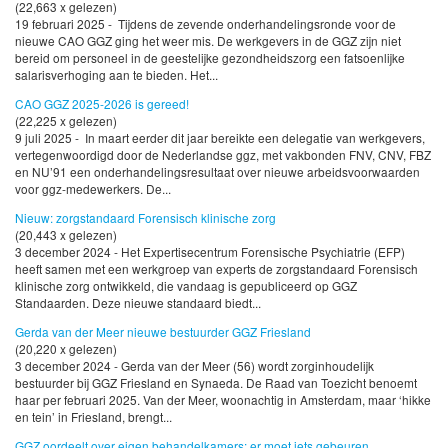
(22,663 x gelezen)
19 februari 2025 - Tijdens de zevende onderhandelingsronde voor de
nieuwe CAO GGZ ging het weer mis. De werkgevers in de GGZ zijn niet
bereid om personeel in de geestelijke gezondheidszorg een fatsoenlijke
salarisverhoging aan te bieden. Het...
CAO GGZ 2025-2026 is gereed!
(22,225 x gelezen)
9 juli 2025 - In maart eerder dit jaar bereikte een delegatie van werkgevers,
vertegenwoordigd door de Nederlandse ggz, met vakbonden FNV, CNV, FBZ
en NU’91 een onderhandelingsresultaat over nieuwe arbeidsvoorwaarden
voor ggz-medewerkers. De...
Nieuw: zorgstandaard Forensisch klinische zorg
(20,443 x gelezen)
3 december 2024 - Het Expertisecentrum Forensische Psychiatrie (EFP)
heeft samen met een werkgroep van experts de zorgstandaard Forensisch
klinische zorg ontwikkeld, die vandaag is gepubliceerd op GGZ
Standaarden. Deze nieuwe standaard biedt...
Gerda van der Meer nieuwe bestuurder GGZ Friesland
(20,220 x gelezen)
3 december 2024 - Gerda van der Meer (56) wordt zorginhoudelijk
bestuurder bij GGZ Friesland en Synaeda. De Raad van Toezicht benoemt
haar per februari 2025. Van der Meer, woonachtig in Amsterdam, maar ‘hikke
en tein’ in Friesland, brengt...
GGZ oordeelt over eigen behandelkamers: er moet iets gebeuren.