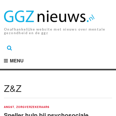
Ga
naar
de
inhoud.
Onafhankelijke website met nieuws over mentale
gezondheid en de ggz
MENU
Z&Z
ANGST
,
ZORGVERZEKERAARS
Sneller hulp bij psychosociale