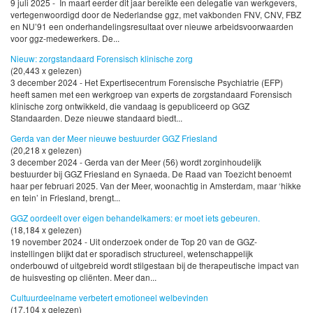
9 juli 2025 - In maart eerder dit jaar bereikte een delegatie van werkgevers,
vertegenwoordigd door de Nederlandse ggz, met vakbonden FNV, CNV, FBZ
en NU’91 een onderhandelingsresultaat over nieuwe arbeidsvoorwaarden
voor ggz-medewerkers. De...
Nieuw: zorgstandaard Forensisch klinische zorg
(20,443 x gelezen)
3 december 2024 - Het Expertisecentrum Forensische Psychiatrie (EFP)
heeft samen met een werkgroep van experts de zorgstandaard Forensisch
klinische zorg ontwikkeld, die vandaag is gepubliceerd op GGZ
Standaarden. Deze nieuwe standaard biedt...
Gerda van der Meer nieuwe bestuurder GGZ Friesland
(20,218 x gelezen)
3 december 2024 - Gerda van der Meer (56) wordt zorginhoudelijk
bestuurder bij GGZ Friesland en Synaeda. De Raad van Toezicht benoemt
haar per februari 2025. Van der Meer, woonachtig in Amsterdam, maar ‘hikke
en tein’ in Friesland, brengt...
GGZ oordeelt over eigen behandelkamers: er moet iets gebeuren.
(18,184 x gelezen)
19 november 2024 - Uit onderzoek onder de Top 20 van de GGZ-
instellingen blijkt dat er sporadisch structureel, wetenschappelijk
onderbouwd of uitgebreid wordt stilgestaan bij de therapeutische impact van
de huisvesting op cliënten. Meer dan...
Cultuurdeelname verbetert emotioneel welbevinden
(17,104 x gelezen)