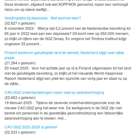
Deze kinderen, afgekort ook wel KOPP/KOV genoemd, lopen een verhoogd
risico om op latere leeftijd...
Voedingstips bij depressie - Wat wel/niet eten?
(52,627 x gelezen)
8 november 2023 - Wist je dat 5,2 procent van de Nederlandse bevolking tot
65 jaar in 2022 leed aan een depressie? Dit komt neer op 550.000 mensen,
zo blijkt uit cijfers van de GGZ Groep. En volgens het Trimbos Instituut krijgt
ongeveer 25 procent...
Finland wederom gelukkigste land ter wereld, Nederland stijgt naar vijfde
plaats
(27,284 x gelezen)
20 maart 2025 - Voor het achtste jaar op rij is Finland uitgeroepen tot het land
met de gelukkigste bevolking, zo blijkt uit het nieuwste World Happiness
Report. Nederland stijgt een plek ten opzichte van vorig jaar en staat nu op
de vijfde...
CAO GGZ onderhandelingen lopen vast op salarisverhoging
(22,663 x gelezen)
19 februari 2025 - Tijdens de zevende onderhandelingsronde voor de
nieuwe CAO GGZ ging het weer mis. De werkgevers in de GGZ zijn niet
bereid om personeel in de geestelijke gezondheidszorg een fatsoenlijke
salarisverhoging aan te bieden. Het...
CAO GGZ 2025-2026 is gereed!
(22,223 x gelezen)