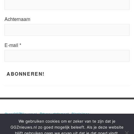
Achternaam
E-mail
*
Over GGZNieuws.nl
•
Privacy statement
•
Disclaimer
We gebruiken cookies om er zeker van te zijn dat je
GGZnieuws.nl zo goed mogelijk beleeft. Als je deze website
blijft gebruiken gaan we ervan uit dat je dat goed vindt.