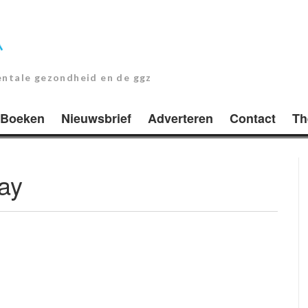
entale gezondheid en de ggz
Boeken
Nieuwsbrief
Adverteren
Contact
Th
day