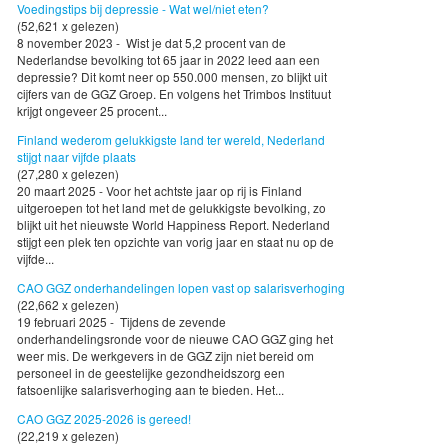
Voedingstips bij depressie - Wat wel/niet eten?
(52,621 x gelezen)
8 november 2023 - Wist je dat 5,2 procent van de
Nederlandse bevolking tot 65 jaar in 2022 leed aan een
depressie? Dit komt neer op 550.000 mensen, zo blijkt uit
cijfers van de GGZ Groep. En volgens het Trimbos Instituut
krijgt ongeveer 25 procent...
Finland wederom gelukkigste land ter wereld, Nederland
stijgt naar vijfde plaats
(27,280 x gelezen)
20 maart 2025 - Voor het achtste jaar op rij is Finland
uitgeroepen tot het land met de gelukkigste bevolking, zo
blijkt uit het nieuwste World Happiness Report. Nederland
stijgt een plek ten opzichte van vorig jaar en staat nu op de
vijfde...
CAO GGZ onderhandelingen lopen vast op salarisverhoging
(22,662 x gelezen)
19 februari 2025 - Tijdens de zevende
onderhandelingsronde voor de nieuwe CAO GGZ ging het
weer mis. De werkgevers in de GGZ zijn niet bereid om
personeel in de geestelijke gezondheidszorg een
fatsoenlijke salarisverhoging aan te bieden. Het...
CAO GGZ 2025-2026 is gereed!
(22,219 x gelezen)