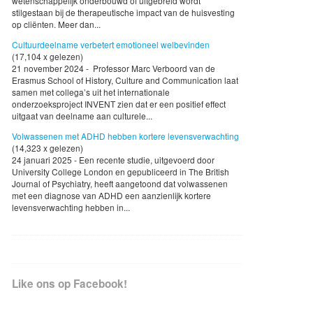
wetenschappelijk onderbouwd of uitgebreid wordt
stilgestaan bij de therapeutische impact van de huisvesting
op cliënten. Meer dan...
Cultuurdeelname verbetert emotioneel welbevinden
(17,104 x gelezen)
21 november 2024 - Professor Marc Verboord van de
Erasmus School of History, Culture and Communication laat
samen met collega’s uit het internationale
onderzoeksproject INVENT zien dat er een positief effect
uitgaat van deelname aan culturele...
Volwassenen met ADHD hebben kortere levensverwachting
(14,323 x gelezen)
24 januari 2025 - Een recente studie, uitgevoerd door
University College London en gepubliceerd in The British
Journal of Psychiatry, heeft aangetoond dat volwassenen
met een diagnose van ADHD een aanzienlijk kortere
levensverwachting hebben in...
Like ons op Facebook!