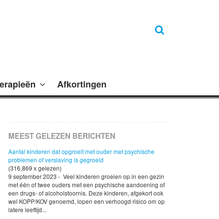
erapieën
Afkortingen
MEEST GELEZEN BERICHTEN
Aantal kinderen dat opgroeit met ouder met psychische
problemen of verslaving is gegroeid
(316,869 x gelezen)
9 september 2023 - Veel kinderen groeien op in een gezin
met één of twee ouders met een psychische aandoening of
een drugs- of alcoholstoornis. Deze kinderen, afgekort ook
wel KOPP/KOV genoemd, lopen een verhoogd risico om op
latere leeftijd...