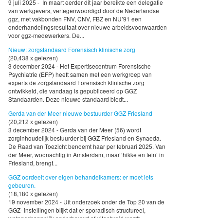
9 juli 2025 - In maart eerder dit jaar bereikte een delegatie
van werkgevers, vertegenwoordigd door de Nederlandse
ggz, met vakbonden FNV, CNV, FBZ en NU’91 een
onderhandelingsresultaat over nieuwe arbeidsvoorwaarden
voor ggz-medewerkers. De...
Nieuw: zorgstandaard Forensisch klinische zorg
(20,438 x gelezen)
3 december 2024 - Het Expertisecentrum Forensische
Psychiatrie (EFP) heeft samen met een werkgroep van
experts de zorgstandaard Forensisch klinische zorg
ontwikkeld, die vandaag is gepubliceerd op GGZ
Standaarden. Deze nieuwe standaard biedt...
Gerda van der Meer nieuwe bestuurder GGZ Friesland
(20,212 x gelezen)
3 december 2024 - Gerda van der Meer (56) wordt
zorginhoudelijk bestuurder bij GGZ Friesland en Synaeda.
De Raad van Toezicht benoemt haar per februari 2025. Van
der Meer, woonachtig in Amsterdam, maar ‘hikke en tein’ in
Friesland, brengt...
GGZ oordeelt over eigen behandelkamers: er moet iets
gebeuren.
(18,180 x gelezen)
19 november 2024 - Uit onderzoek onder de Top 20 van de
GGZ- instellingen blijkt dat er sporadisch structureel,