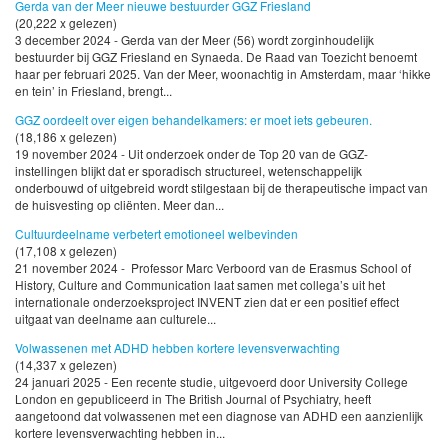
Gerda van der Meer nieuwe bestuurder GGZ Friesland
(20,222 x gelezen)
3 december 2024 - Gerda van der Meer (56) wordt zorginhoudelijk
bestuurder bij GGZ Friesland en Synaeda. De Raad van Toezicht benoemt
haar per februari 2025. Van der Meer, woonachtig in Amsterdam, maar ‘hikke
en tein’ in Friesland, brengt...
GGZ oordeelt over eigen behandelkamers: er moet iets gebeuren.
(18,186 x gelezen)
19 november 2024 - Uit onderzoek onder de Top 20 van de GGZ-
instellingen blijkt dat er sporadisch structureel, wetenschappelijk
onderbouwd of uitgebreid wordt stilgestaan bij de therapeutische impact van
de huisvesting op cliënten. Meer dan...
Cultuurdeelname verbetert emotioneel welbevinden
(17,108 x gelezen)
21 november 2024 - Professor Marc Verboord van de Erasmus School of
History, Culture and Communication laat samen met collega’s uit het
internationale onderzoeksproject INVENT zien dat er een positief effect
uitgaat van deelname aan culturele...
Volwassenen met ADHD hebben kortere levensverwachting
(14,337 x gelezen)
24 januari 2025 - Een recente studie, uitgevoerd door University College
London en gepubliceerd in The British Journal of Psychiatry, heeft
aangetoond dat volwassenen met een diagnose van ADHD een aanzienlijk
kortere levensverwachting hebben in...