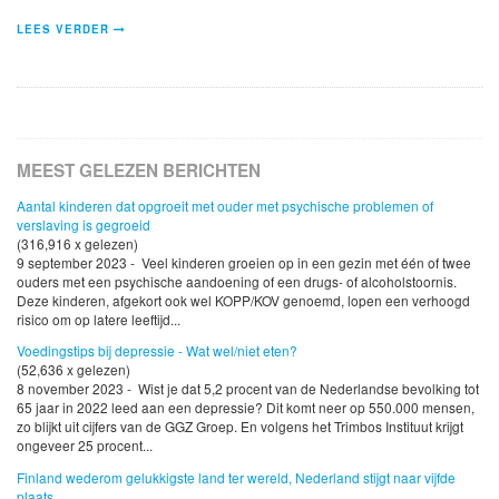
LEES VERDER
MEEST GELEZEN BERICHTEN
Aantal kinderen dat opgroeit met ouder met psychische problemen of
verslaving is gegroeid
(316,916 x gelezen)
9 september 2023 - Veel kinderen groeien op in een gezin met één of twee
ouders met een psychische aandoening of een drugs- of alcoholstoornis.
Deze kinderen, afgekort ook wel KOPP/KOV genoemd, lopen een verhoogd
risico om op latere leeftijd...
Voedingstips bij depressie - Wat wel/niet eten?
(52,636 x gelezen)
8 november 2023 - Wist je dat 5,2 procent van de Nederlandse bevolking tot
65 jaar in 2022 leed aan een depressie? Dit komt neer op 550.000 mensen,
zo blijkt uit cijfers van de GGZ Groep. En volgens het Trimbos Instituut krijgt
ongeveer 25 procent...
Finland wederom gelukkigste land ter wereld, Nederland stijgt naar vijfde
plaats