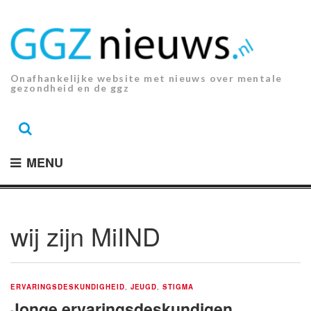
Ga
naar
de
inhoud.
Onafhankelijke website met nieuws over mentale
gezondheid en de ggz
MENU
wij zijn MiIND
ERVARINGSDESKUNDIGHEID
,
JEUGD
,
STIGMA
Jonge ervaringsdeskundigen