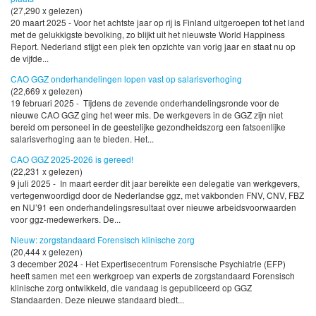
(27,290 x gelezen)
20 maart 2025 - Voor het achtste jaar op rij is Finland uitgeroepen tot het land
met de gelukkigste bevolking, zo blijkt uit het nieuwste World Happiness
Report. Nederland stijgt een plek ten opzichte van vorig jaar en staat nu op
de vijfde...
CAO GGZ onderhandelingen lopen vast op salarisverhoging
(22,669 x gelezen)
19 februari 2025 - Tijdens de zevende onderhandelingsronde voor de
nieuwe CAO GGZ ging het weer mis. De werkgevers in de GGZ zijn niet
bereid om personeel in de geestelijke gezondheidszorg een fatsoenlijke
salarisverhoging aan te bieden. Het...
CAO GGZ 2025-2026 is gereed!
(22,231 x gelezen)
9 juli 2025 - In maart eerder dit jaar bereikte een delegatie van werkgevers,
vertegenwoordigd door de Nederlandse ggz, met vakbonden FNV, CNV, FBZ
en NU’91 een onderhandelingsresultaat over nieuwe arbeidsvoorwaarden
voor ggz-medewerkers. De...
Nieuw: zorgstandaard Forensisch klinische zorg
(20,444 x gelezen)
3 december 2024 - Het Expertisecentrum Forensische Psychiatrie (EFP)
heeft samen met een werkgroep van experts de zorgstandaard Forensisch
klinische zorg ontwikkeld, die vandaag is gepubliceerd op GGZ
Standaarden. Deze nieuwe standaard biedt...