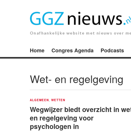
Ga
naar
de
inhoud.
Onafhankelijke website met nieuws over m
Home
Congres Agenda
Podcasts
Wet- en regelgeving
ALGEMEEN
,
WETTEN
Wegwijzer biedt overzicht in we
en regelgeving voor
psychologen in