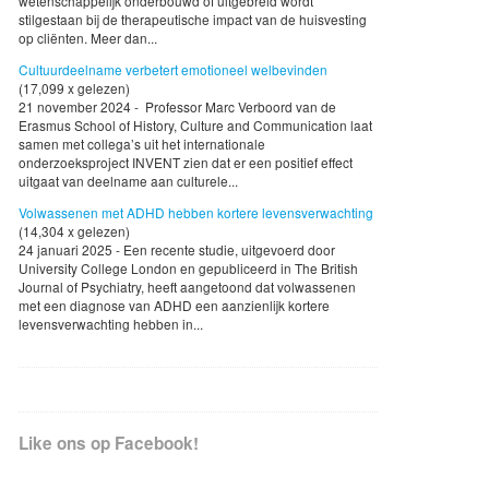
wetenschappelijk onderbouwd of uitgebreid wordt
stilgestaan bij de therapeutische impact van de huisvesting
op cliënten. Meer dan...
Cultuurdeelname verbetert emotioneel welbevinden
(17,099 x gelezen)
21 november 2024 - Professor Marc Verboord van de
Erasmus School of History, Culture and Communication laat
samen met collega’s uit het internationale
onderzoeksproject INVENT zien dat er een positief effect
uitgaat van deelname aan culturele...
Volwassenen met ADHD hebben kortere levensverwachting
(14,304 x gelezen)
24 januari 2025 - Een recente studie, uitgevoerd door
University College London en gepubliceerd in The British
Journal of Psychiatry, heeft aangetoond dat volwassenen
met een diagnose van ADHD een aanzienlijk kortere
levensverwachting hebben in...
Like ons op Facebook!