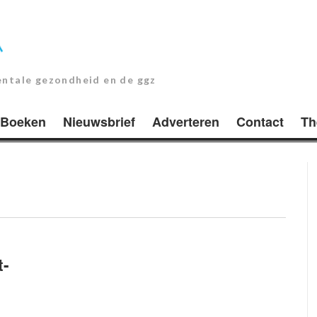
entale gezondheid en de ggz
Boeken
Nieuwsbrief
Adverteren
Contact
Th
t-