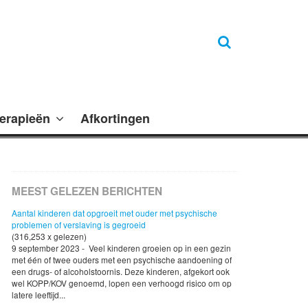
erapieën
Afkortingen
MEEST GELEZEN BERICHTEN
Aantal kinderen dat opgroeit met ouder met psychische
problemen of verslaving is gegroeid
(316,253 x gelezen)
9 september 2023 - Veel kinderen groeien op in een gezin
met één of twee ouders met een psychische aandoening of
een drugs- of alcoholstoornis. Deze kinderen, afgekort ook
wel KOPP/KOV genoemd, lopen een verhoogd risico om op
latere leeftijd...