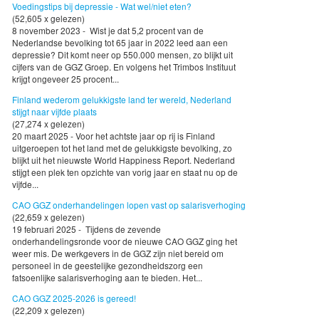
Voedingstips bij depressie - Wat wel/niet eten?
(52,605 x gelezen)
8 november 2023 - Wist je dat 5,2 procent van de
Nederlandse bevolking tot 65 jaar in 2022 leed aan een
depressie? Dit komt neer op 550.000 mensen, zo blijkt uit
cijfers van de GGZ Groep. En volgens het Trimbos Instituut
krijgt ongeveer 25 procent...
Finland wederom gelukkigste land ter wereld, Nederland
stijgt naar vijfde plaats
(27,274 x gelezen)
20 maart 2025 - Voor het achtste jaar op rij is Finland
uitgeroepen tot het land met de gelukkigste bevolking, zo
blijkt uit het nieuwste World Happiness Report. Nederland
stijgt een plek ten opzichte van vorig jaar en staat nu op de
vijfde...
CAO GGZ onderhandelingen lopen vast op salarisverhoging
(22,659 x gelezen)
19 februari 2025 - Tijdens de zevende
onderhandelingsronde voor de nieuwe CAO GGZ ging het
weer mis. De werkgevers in de GGZ zijn niet bereid om
personeel in de geestelijke gezondheidszorg een
fatsoenlijke salarisverhoging aan te bieden. Het...
CAO GGZ 2025-2026 is gereed!
(22,209 x gelezen)