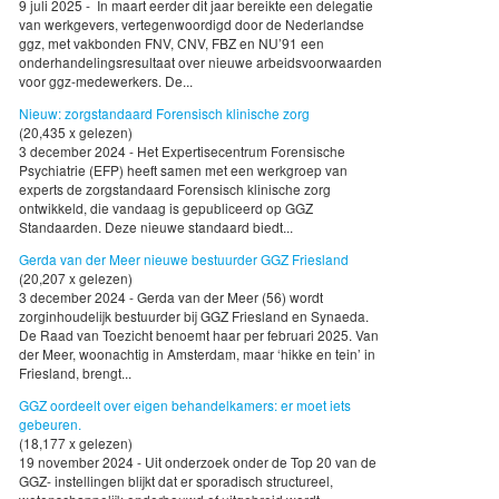
9 juli 2025 - In maart eerder dit jaar bereikte een delegatie
van werkgevers, vertegenwoordigd door de Nederlandse
ggz, met vakbonden FNV, CNV, FBZ en NU’91 een
onderhandelingsresultaat over nieuwe arbeidsvoorwaarden
voor ggz-medewerkers. De...
Nieuw: zorgstandaard Forensisch klinische zorg
(20,435 x gelezen)
3 december 2024 - Het Expertisecentrum Forensische
Psychiatrie (EFP) heeft samen met een werkgroep van
experts de zorgstandaard Forensisch klinische zorg
ontwikkeld, die vandaag is gepubliceerd op GGZ
Standaarden. Deze nieuwe standaard biedt...
Gerda van der Meer nieuwe bestuurder GGZ Friesland
(20,207 x gelezen)
3 december 2024 - Gerda van der Meer (56) wordt
zorginhoudelijk bestuurder bij GGZ Friesland en Synaeda.
De Raad van Toezicht benoemt haar per februari 2025. Van
der Meer, woonachtig in Amsterdam, maar ‘hikke en tein’ in
Friesland, brengt...
GGZ oordeelt over eigen behandelkamers: er moet iets
gebeuren.
(18,177 x gelezen)
19 november 2024 - Uit onderzoek onder de Top 20 van de
GGZ- instellingen blijkt dat er sporadisch structureel,