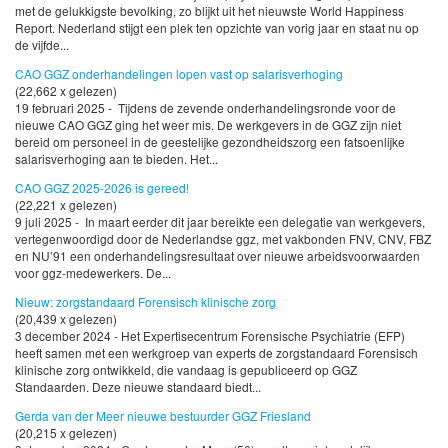
met de gelukkigste bevolking, zo blijkt uit het nieuwste World Happiness
Report. Nederland stijgt een plek ten opzichte van vorig jaar en staat nu op
de vijfde...
CAO GGZ onderhandelingen lopen vast op salarisverhoging
(22,662 x gelezen)
19 februari 2025 - Tijdens de zevende onderhandelingsronde voor de
nieuwe CAO GGZ ging het weer mis. De werkgevers in de GGZ zijn niet
bereid om personeel in de geestelijke gezondheidszorg een fatsoenlijke
salarisverhoging aan te bieden. Het...
CAO GGZ 2025-2026 is gereed!
(22,221 x gelezen)
9 juli 2025 - In maart eerder dit jaar bereikte een delegatie van werkgevers,
vertegenwoordigd door de Nederlandse ggz, met vakbonden FNV, CNV, FBZ
en NU’91 een onderhandelingsresultaat over nieuwe arbeidsvoorwaarden
voor ggz-medewerkers. De...
Nieuw: zorgstandaard Forensisch klinische zorg
(20,439 x gelezen)
3 december 2024 - Het Expertisecentrum Forensische Psychiatrie (EFP)
heeft samen met een werkgroep van experts de zorgstandaard Forensisch
klinische zorg ontwikkeld, die vandaag is gepubliceerd op GGZ
Standaarden. Deze nieuwe standaard biedt...
Gerda van der Meer nieuwe bestuurder GGZ Friesland
(20,215 x gelezen)