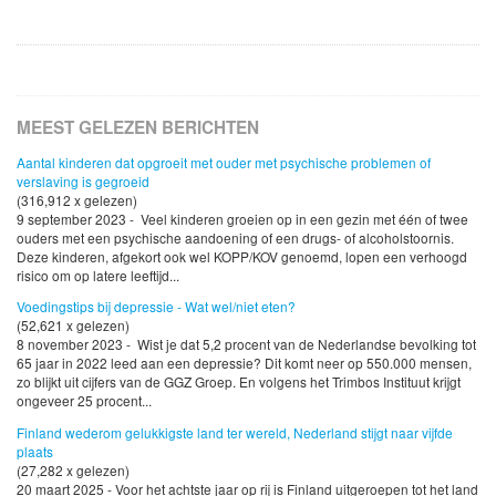
MEEST GELEZEN BERICHTEN
Aantal kinderen dat opgroeit met ouder met psychische problemen of
verslaving is gegroeid
(316,912 x gelezen)
9 september 2023 - Veel kinderen groeien op in een gezin met één of twee
ouders met een psychische aandoening of een drugs- of alcoholstoornis.
Deze kinderen, afgekort ook wel KOPP/KOV genoemd, lopen een verhoogd
risico om op latere leeftijd...
Voedingstips bij depressie - Wat wel/niet eten?
(52,621 x gelezen)
8 november 2023 - Wist je dat 5,2 procent van de Nederlandse bevolking tot
65 jaar in 2022 leed aan een depressie? Dit komt neer op 550.000 mensen,
zo blijkt uit cijfers van de GGZ Groep. En volgens het Trimbos Instituut krijgt
ongeveer 25 procent...
Finland wederom gelukkigste land ter wereld, Nederland stijgt naar vijfde
plaats
(27,282 x gelezen)
20 maart 2025 - Voor het achtste jaar op rij is Finland uitgeroepen tot het land