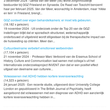
3 december 2024 - Gerda van der Meer (56) wordt zorginhoudelijk
bestuurder bij GGZ Friesland en Synaeda. De Raad van Toezicht benoemt
haar per februari 2025. Van der Meer, woonachtig in Amsterdam, maar ‘hikke
en tein’ in Friesland, brengt...
GGZ oordeelt over eigen behandelkamers: er moet iets gebeuren.
(18,182 x gelezen)
19 november 2024 - Uit onderzoek onder de Top 20 van de GGZ-
instellingen blijkt dat er sporadisch structureel, wetenschappelijk
onderbouwd of uitgebreid wordt stilgestaan bij de therapeutische impact van
de huisvesting op cliënten. Meer dan...
Cultuurdeelname verbetert emotioneel welbevinden
(17,104 x gelezen)
21 november 2024 - Professor Marc Verboord van de Erasmus School of
History, Culture and Communication laat samen met collega’s uit het
internationale onderzoeksproject INVENT zien dat er een positief effect
uitgaat van deelname aan culturele...
Volwassenen met ADHD hebben kortere levensverwachting
(14,323 x gelezen)
24 januari 2025 - Een recente studie, uitgevoerd door University College
London en gepubliceerd in The British Journal of Psychiatry, heeft
aangetoond dat volwassenen met een diagnose van ADHD een aanzienlijk
kortere levensverwachting hebben in...