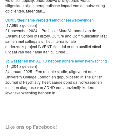
wetenschappelijk onderbouwd of uitgebreid wordt
stilgestaan bij de therapeutische impact van de huisvesting
op cliënten. Meer dan...
Cultuurdeelname verbetert emotioneel welbevinden
(17,099 x gelezen)
21 november 2024 - Professor Marc Verboord van de
Erasmus School of History, Culture and Communication laat
samen met collega’s uit het internationale
onderzoeksproject INVENT zien dat er een positief effect
uitgaat van deelname aan culturele...
Volwassenen met ADHD hebben kortere levensverwachting
(14,304 x gelezen)
24 januari 2025 - Een recente studie, uitgevoerd door
University College London en gepubliceerd in The British
Journal of Psychiatry, heeft aangetoond dat volwassenen
met een diagnose van ADHD een aanzienlijk kortere
levensverwachting hebben in...
Like ons op Facebook!