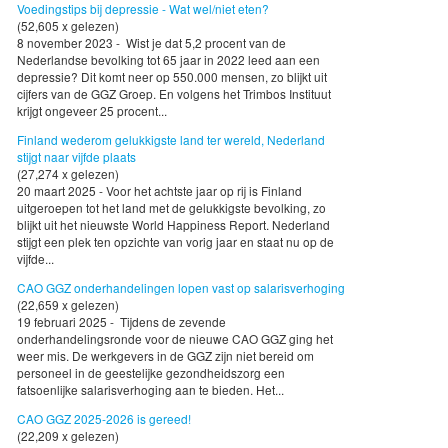
Voedingstips bij depressie - Wat wel/niet eten?
(52,605 x gelezen)
8 november 2023 - Wist je dat 5,2 procent van de
Nederlandse bevolking tot 65 jaar in 2022 leed aan een
depressie? Dit komt neer op 550.000 mensen, zo blijkt uit
cijfers van de GGZ Groep. En volgens het Trimbos Instituut
krijgt ongeveer 25 procent...
Finland wederom gelukkigste land ter wereld, Nederland
stijgt naar vijfde plaats
(27,274 x gelezen)
20 maart 2025 - Voor het achtste jaar op rij is Finland
uitgeroepen tot het land met de gelukkigste bevolking, zo
blijkt uit het nieuwste World Happiness Report. Nederland
stijgt een plek ten opzichte van vorig jaar en staat nu op de
vijfde...
CAO GGZ onderhandelingen lopen vast op salarisverhoging
(22,659 x gelezen)
19 februari 2025 - Tijdens de zevende
onderhandelingsronde voor de nieuwe CAO GGZ ging het
weer mis. De werkgevers in de GGZ zijn niet bereid om
personeel in de geestelijke gezondheidszorg een
fatsoenlijke salarisverhoging aan te bieden. Het...
CAO GGZ 2025-2026 is gereed!
(22,209 x gelezen)