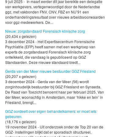
9 juli 2025 - In maart eerder dit jaar bereikte een delegatie
van werkgevers, vertegenwoordigd door de Nederlandse
ggz, met vakbonden FNV, CNV, FBZ en NU’91 een
onderhandelingsresultaat over nieuwe arbeidsvoorwaarden
voor ggz-medewerkers. De...
Nieuw: zorgstandaard Forensisch klinische zorg
(20,434 x gelezen)
3 december 2024 - Het Expertisecentrum Forensische
Psychiatrie (EFP) heeft samen met een werkgroep van
experts de zorgstandaard Forensisch klinische zorg
ontwikkeld, die vandaag is gepubliceerd op GGZ
Standaarden. Deze nieuwe standaard biedt...
Gerda van der Meer nieuwe bestuurder GGZ Friesland
(20,207 x gelezen)
3 december 2024 - Gerda van der Meer (56) wordt
zorginhoudelijk bestuurder bij GGZ Friesland en Synaeda.
De Raad van Toezicht benoemt haar per februari 2025. Van
der Meer, woonachtig in Amsterdam, maar ‘hikke en tein’ in
Friesland, brengt...
GGZ oordeelt over eigen behandelkamers: er moet iets
gebeuren.
(18,176 x gelezen)
19 november 2024 - Uit onderzoek onder de Top 20 van de
GGZ- instellingen blijkt dat er sporadisch structureel,