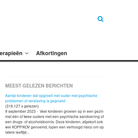
erapieën
Afkortingen
MEEST GELEZEN BERICHTEN
Aantal kinderen dat opgroeit met ouder met psychische
problemen of verslaving is gegroeid
(316,127 x gelezen)
9 september 2023 - Veel kinderen groeien op in een gezin
met één of twee ouders met een psychische aandoening of
een drugs- of alcoholstoornis. Deze kinderen, afgekort ook
wel KOPP/KOV genoemd, lopen een verhoogd risico om op
latere leeftijd...