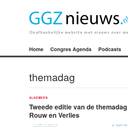
Ga
naar
de
inhoud.
Onafhankelijke website met nieuws over m
Home
Congres Agenda
Podcasts
themadag
ALGEMEEN
Tweede editie van de themadag
Rouw en Verlies