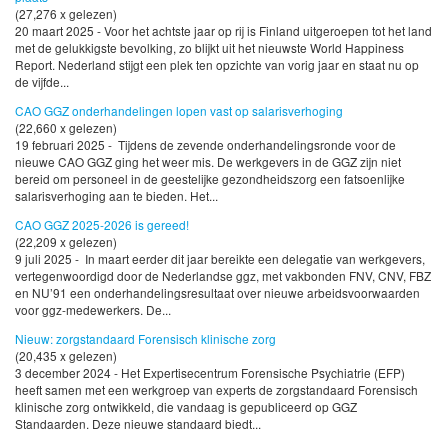
(27,276 x gelezen)
20 maart 2025 - Voor het achtste jaar op rij is Finland uitgeroepen tot het land
met de gelukkigste bevolking, zo blijkt uit het nieuwste World Happiness
Report. Nederland stijgt een plek ten opzichte van vorig jaar en staat nu op
de vijfde...
CAO GGZ onderhandelingen lopen vast op salarisverhoging
(22,660 x gelezen)
19 februari 2025 - Tijdens de zevende onderhandelingsronde voor de
nieuwe CAO GGZ ging het weer mis. De werkgevers in de GGZ zijn niet
bereid om personeel in de geestelijke gezondheidszorg een fatsoenlijke
salarisverhoging aan te bieden. Het...
CAO GGZ 2025-2026 is gereed!
(22,209 x gelezen)
9 juli 2025 - In maart eerder dit jaar bereikte een delegatie van werkgevers,
vertegenwoordigd door de Nederlandse ggz, met vakbonden FNV, CNV, FBZ
en NU’91 een onderhandelingsresultaat over nieuwe arbeidsvoorwaarden
voor ggz-medewerkers. De...
Nieuw: zorgstandaard Forensisch klinische zorg
(20,435 x gelezen)
3 december 2024 - Het Expertisecentrum Forensische Psychiatrie (EFP)
heeft samen met een werkgroep van experts de zorgstandaard Forensisch
klinische zorg ontwikkeld, die vandaag is gepubliceerd op GGZ
Standaarden. Deze nieuwe standaard biedt...