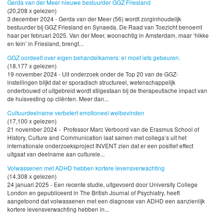
Gerda van der Meer nieuwe bestuurder GGZ Friesland
(20,208 x gelezen)
3 december 2024 - Gerda van der Meer (56) wordt zorginhoudelijk
bestuurder bij GGZ Friesland en Synaeda. De Raad van Toezicht benoemt
haar per februari 2025. Van der Meer, woonachtig in Amsterdam, maar ‘hikke
en tein’ in Friesland, brengt...
GGZ oordeelt over eigen behandelkamers: er moet iets gebeuren.
(18,177 x gelezen)
19 november 2024 - Uit onderzoek onder de Top 20 van de GGZ-
instellingen blijkt dat er sporadisch structureel, wetenschappelijk
onderbouwd of uitgebreid wordt stilgestaan bij de therapeutische impact van
de huisvesting op cliënten. Meer dan...
Cultuurdeelname verbetert emotioneel welbevinden
(17,100 x gelezen)
21 november 2024 - Professor Marc Verboord van de Erasmus School of
History, Culture and Communication laat samen met collega’s uit het
internationale onderzoeksproject INVENT zien dat er een positief effect
uitgaat van deelname aan culturele...
Volwassenen met ADHD hebben kortere levensverwachting
(14,308 x gelezen)
24 januari 2025 - Een recente studie, uitgevoerd door University College
London en gepubliceerd in The British Journal of Psychiatry, heeft
aangetoond dat volwassenen met een diagnose van ADHD een aanzienlijk
kortere levensverwachting hebben in...