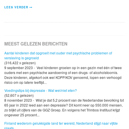
LEES VERDER
MEEST GELEZEN BERICHTEN
Aantal kinderen dat opgroeit met ouder met psychische problemen of
verslaving is gegroeid
(316,422 x gelezen)
9 september 2023 - Veel kinderen groeien op in een gezin met één of twee
ouders met een psychische aandoening of een drugs- of alcoholstoornis.
Deze kinderen, afgekort ook wel KOPP/KOV genoemd, lopen een verhoogd
risico om op latere leeftijd...
Voedingstips bij depressie - Wat wel/niet eten?
(52,607 x gelezen)
8 november 2023 - Wist je dat 5,2 procent van de Nederlandse bevolking tot
65 jaar in 2022 leed aan een depressie? Dit komt neer op 550.000 mensen,
zo blijkt uit cijfers van de GGZ Groep. En volgens het Trimbos Instituut krijgt
ongeveer 25 procent...
Finland wederom gelukkigste land ter wereld, Nederland stijgt naar vijfde
plaats