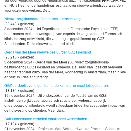
vertegenwoordigd door de Nederlandse ggz, met vakbonden FNV, CNV, FBZ
en NU’91 een onderhandelingsresultaat over nieuwe arbeidsvoorwaarden
voor ggz-medewerkers. De...
Nieuw: zorgstandaard Forensisch klinische zorg
(20,443 x gelezen)
3 december 2024 - Het Expertisecentrum Forensische Psychiatrie (EFP)
heeft samen met een werkgroep van experts de zorgstandaard Forensisch
klinische zorg ontwikkeld, die vandaag is gepubliceerd op GGZ
Standaarden. Deze nieuwe standaard biedt...
Gerda van der Meer nieuwe bestuurder GGZ Friesland
(20,218 x gelezen)
3 december 2024 - Gerda van der Meer (56) wordt zorginhoudelijk
bestuurder bij GGZ Friesland en Synaeda. De Raad van Toezicht benoemt
haar per februari 2025. Van der Meer, woonachtig in Amsterdam, maar ‘hikke
en tein’ in Friesland, brengt...
GGZ oordeelt over eigen behandelkamers: er moet iets gebeuren.
(18,184 x gelezen)
19 november 2024 - Uit onderzoek onder de Top 20 van de GGZ-
instellingen blijkt dat er sporadisch structureel, wetenschappelijk
onderbouwd of uitgebreid wordt stilgestaan bij de therapeutische impact van
de huisvesting op cliënten. Meer dan...
Cultuurdeelname verbetert emotioneel welbevinden
(17,104 x gelezen)
21 november 2024 - Professor Marc Verboord van de Erasmus School of