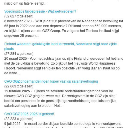
risico om op latere leeftijd...
Voedingstips bij depressie - Wat wel/niet eten?
(52,627 x gelezen)
8 november 2023 - Wist je dat 5,2 procent van de Nederlandse bevolking tot
65 jaar in 2022 leed aan een depressie? Dit komt neer op 550.000 mensen,
zo blijkt uit cijfers van de GGZ Groep. En volgens het Trimbos Instituut krijgt
ongeveer 25 procent...
Finland wederom gelukkigste land ter wereld, Nederland stijgt naar vijfde
plaats
(27,284 x gelezen)
20 maart 2025 - Voor het achtste jaar op rij is Finland uitgeroepen tot het land
met de gelukkigste bevolking, zo blijkt uit het nieuwste World Happiness
Report. Nederland stijgt een plek ten opzichte van vorig jaar en staat nu op
de vijfde...
CAO GGZ onderhandelingen lopen vast op salarisverhoging
(22,663 x gelezen)
19 februari 2025 - Tijdens de zevende onderhandelingsronde voor de
nieuwe CAO GGZ ging het weer mis. De werkgevers in de GGZ zijn niet
bereid om personeel in de geestelijke gezondheidszorg een fatsoenlijke
salarisverhoging aan te bieden. Het...
CAO GGZ 2025-2026 is gereed!
(22,223 x gelezen)
9 juli 2025 - In maart eerder dit jaar bereikte een delegatie van werkgevers,