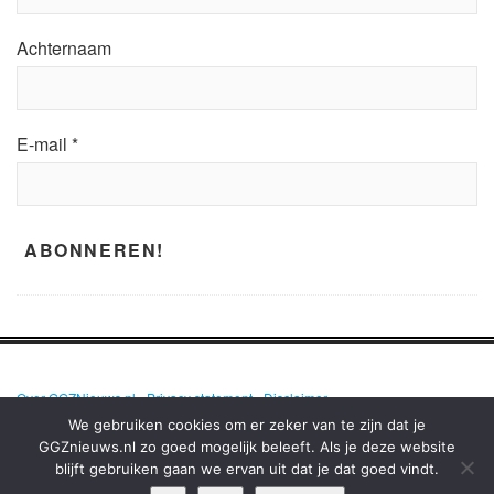
Achternaam
E-mail
*
Over GGZNieuws.nl
•
Privacy statement
•
Disclaimer
We gebruiken cookies om er zeker van te zijn dat je
GGZnieuws.nl zo goed mogelijk beleeft. Als je deze website
blijft gebruiken gaan we ervan uit dat je dat goed vindt.
GGZNIEUWS.NL – ELKE DAG HET NIEUWS OVER MENTALE GEZONDHEID
EN DE GGZ OP EEN RIJ!