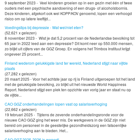
9 september 2023 - Veel kinderen groeien op in een gezin met één of twee
ouders met een psychische aandoening of een drugs- of alcoholstoornis.
Deze kinderen, afgekort ook wel KOPP/KOV genoemd, lopen een verhoogd
risico om op latere leeftijd...
Voedingstips bij depressie - Wat wel/niet eten?
(52,621 x gelezen)
8 november 2023 - Wist je dat 5,2 procent van de Nederlandse bevolking tot
65 jaar in 2022 leed aan een depressie? Dit komt neer op 550.000 mensen,
zo blijkt uit cijfers van de GGZ Groep. En volgens het Trimbos Instituut krijgt
ongeveer 25 procent...
Finland wederom gelukkigste land ter wereld, Nederland stijgt naar vijfde
plaats
(27,282 x gelezen)
20 maart 2025 - Voor het achtste jaar op rij is Finland uitgeroepen tot het land
met de gelukkigste bevolking, zo blijkt uit het nieuwste World Happiness
Report. Nederland stijgt een plek ten opzichte van vorig jaar en staat nu op
de vijfde...
CAO GGZ onderhandelingen lopen vast op salarisverhoging
(22,662 x gelezen)
19 februari 2025 - Tijdens de zevende onderhandelingsronde voor de
nieuwe CAO GGZ ging het weer mis. De werkgevers in de GGZ zijn niet
bereid om personeel in de geestelijke gezondheidszorg een fatsoenlijke
salarisverhoging aan te bieden. Het...
CAO GGZ 2025-2026 is gereed!