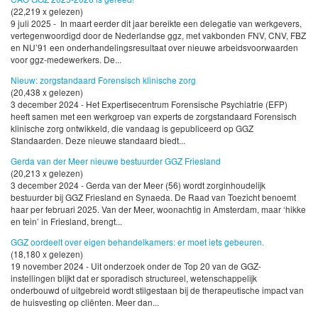
(22,219 x gelezen)
9 juli 2025 - In maart eerder dit jaar bereikte een delegatie van werkgevers,
vertegenwoordigd door de Nederlandse ggz, met vakbonden FNV, CNV, FBZ
en NU’91 een onderhandelingsresultaat over nieuwe arbeidsvoorwaarden
voor ggz-medewerkers. De...
Nieuw: zorgstandaard Forensisch klinische zorg
(20,438 x gelezen)
3 december 2024 - Het Expertisecentrum Forensische Psychiatrie (EFP)
heeft samen met een werkgroep van experts de zorgstandaard Forensisch
klinische zorg ontwikkeld, die vandaag is gepubliceerd op GGZ
Standaarden. Deze nieuwe standaard biedt...
Gerda van der Meer nieuwe bestuurder GGZ Friesland
(20,213 x gelezen)
3 december 2024 - Gerda van der Meer (56) wordt zorginhoudelijk
bestuurder bij GGZ Friesland en Synaeda. De Raad van Toezicht benoemt
haar per februari 2025. Van der Meer, woonachtig in Amsterdam, maar ‘hikke
en tein’ in Friesland, brengt...
GGZ oordeelt over eigen behandelkamers: er moet iets gebeuren.
(18,180 x gelezen)
19 november 2024 - Uit onderzoek onder de Top 20 van de GGZ-
instellingen blijkt dat er sporadisch structureel, wetenschappelijk
onderbouwd of uitgebreid wordt stilgestaan bij de therapeutische impact van
de huisvesting op cliënten. Meer dan...