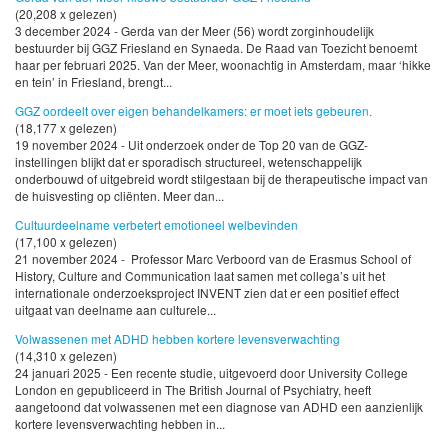
(20,208 x gelezen)
3 december 2024 - Gerda van der Meer (56) wordt zorginhoudelijk
bestuurder bij GGZ Friesland en Synaeda. De Raad van Toezicht benoemt
haar per februari 2025. Van der Meer, woonachtig in Amsterdam, maar ‘hikke
en tein’ in Friesland, brengt...
GGZ oordeelt over eigen behandelkamers: er moet iets gebeuren.
(18,177 x gelezen)
19 november 2024 - Uit onderzoek onder de Top 20 van de GGZ-
instellingen blijkt dat er sporadisch structureel, wetenschappelijk
onderbouwd of uitgebreid wordt stilgestaan bij de therapeutische impact van
de huisvesting op cliënten. Meer dan...
Cultuurdeelname verbetert emotioneel welbevinden
(17,100 x gelezen)
21 november 2024 - Professor Marc Verboord van de Erasmus School of
History, Culture and Communication laat samen met collega’s uit het
internationale onderzoeksproject INVENT zien dat er een positief effect
uitgaat van deelname aan culturele...
Volwassenen met ADHD hebben kortere levensverwachting
(14,310 x gelezen)
24 januari 2025 - Een recente studie, uitgevoerd door University College
London en gepubliceerd in The British Journal of Psychiatry, heeft
aangetoond dat volwassenen met een diagnose van ADHD een aanzienlijk
kortere levensverwachting hebben in...