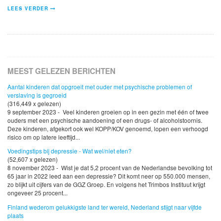
LEES VERDER
MEEST GELEZEN BERICHTEN
Aantal kinderen dat opgroeit met ouder met psychische problemen of
verslaving is gegroeid
(316,449 x gelezen)
9 september 2023 - Veel kinderen groeien op in een gezin met één of twee
ouders met een psychische aandoening of een drugs- of alcoholstoornis.
Deze kinderen, afgekort ook wel KOPP/KOV genoemd, lopen een verhoogd
risico om op latere leeftijd...
Voedingstips bij depressie - Wat wel/niet eten?
(52,607 x gelezen)
8 november 2023 - Wist je dat 5,2 procent van de Nederlandse bevolking tot
65 jaar in 2022 leed aan een depressie? Dit komt neer op 550.000 mensen,
zo blijkt uit cijfers van de GGZ Groep. En volgens het Trimbos Instituut krijgt
ongeveer 25 procent...
Finland wederom gelukkigste land ter wereld, Nederland stijgt naar vijfde
plaats