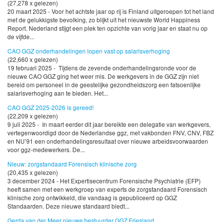
(27,278 x gelezen)
20 maart 2025 - Voor het achtste jaar op rij is Finland uitgeroepen tot het land
met de gelukkigste bevolking, zo blijkt uit het nieuwste World Happiness
Report. Nederland stijgt een plek ten opzichte van vorig jaar en staat nu op
de vijfde...
CAO GGZ onderhandelingen lopen vast op salarisverhoging
(22,660 x gelezen)
19 februari 2025 - Tijdens de zevende onderhandelingsronde voor de
nieuwe CAO GGZ ging het weer mis. De werkgevers in de GGZ zijn niet
bereid om personeel in de geestelijke gezondheidszorg een fatsoenlijke
salarisverhoging aan te bieden. Het...
CAO GGZ 2025-2026 is gereed!
(22,209 x gelezen)
9 juli 2025 - In maart eerder dit jaar bereikte een delegatie van werkgevers,
vertegenwoordigd door de Nederlandse ggz, met vakbonden FNV, CNV, FBZ
en NU’91 een onderhandelingsresultaat over nieuwe arbeidsvoorwaarden
voor ggz-medewerkers. De...
Nieuw: zorgstandaard Forensisch klinische zorg
(20,435 x gelezen)
3 december 2024 - Het Expertisecentrum Forensische Psychiatrie (EFP)
heeft samen met een werkgroep van experts de zorgstandaard Forensisch
klinische zorg ontwikkeld, die vandaag is gepubliceerd op GGZ
Standaarden. Deze nieuwe standaard biedt...
Gerda van der Meer nieuwe bestuurder GGZ Friesland