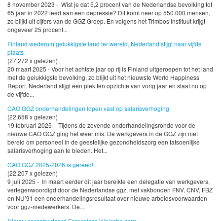
8 november 2023 - Wist je dat 5,2 procent van de Nederlandse bevolking tot
65 jaar in 2022 leed aan een depressie? Dit komt neer op 550.000 mensen,
zo blijkt uit cijfers van de GGZ Groep. En volgens het Trimbos Instituut krijgt
ongeveer 25 procent...
Finland wederom gelukkigste land ter wereld, Nederland stijgt naar vijfde
plaats
(27,272 x gelezen)
20 maart 2025 - Voor het achtste jaar op rij is Finland uitgeroepen tot het land
met de gelukkigste bevolking, zo blijkt uit het nieuwste World Happiness
Report. Nederland stijgt een plek ten opzichte van vorig jaar en staat nu op
de vijfde...
CAO GGZ onderhandelingen lopen vast op salarisverhoging
(22,658 x gelezen)
19 februari 2025 - Tijdens de zevende onderhandelingsronde voor de
nieuwe CAO GGZ ging het weer mis. De werkgevers in de GGZ zijn niet
bereid om personeel in de geestelijke gezondheidszorg een fatsoenlijke
salarisverhoging aan te bieden. Het...
CAO GGZ 2025-2026 is gereed!
(22,207 x gelezen)
9 juli 2025 - In maart eerder dit jaar bereikte een delegatie van werkgevers,
vertegenwoordigd door de Nederlandse ggz, met vakbonden FNV, CNV, FBZ
en NU’91 een onderhandelingsresultaat over nieuwe arbeidsvoorwaarden
voor ggz-medewerkers. De...
Nieuw: zorgstandaard Forensisch klinische zorg