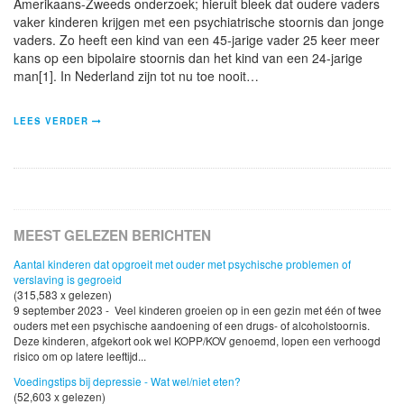
Amerikaans-Zweeds onderzoek; hieruit bleek dat oudere vaders
vaker kinderen krijgen met een psychiatrische stoornis dan jonge
vaders. Zo heeft een kind van een 45-jarige vader 25 keer meer
kans op een bipolaire stoornis dan het kind van een 24-jarige
man[1]. In Nederland zijn tot nu toe nooit…
LEES VERDER
MEEST GELEZEN BERICHTEN
Aantal kinderen dat opgroeit met ouder met psychische problemen of
verslaving is gegroeid
(315,583 x gelezen)
9 september 2023 - Veel kinderen groeien op in een gezin met één of twee
ouders met een psychische aandoening of een drugs- of alcoholstoornis.
Deze kinderen, afgekort ook wel KOPP/KOV genoemd, lopen een verhoogd
risico om op latere leeftijd...
Voedingstips bij depressie - Wat wel/niet eten?
(52,603 x gelezen)