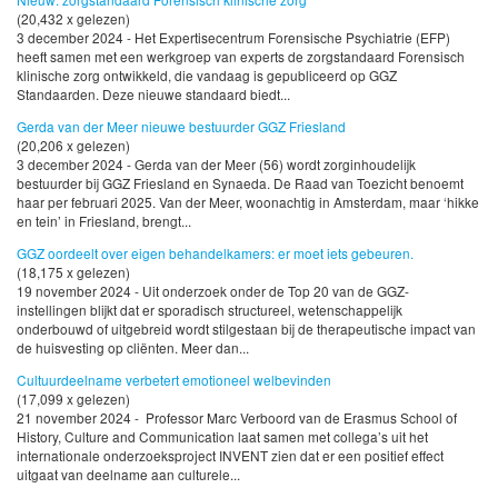
(20,432 x gelezen)
3 december 2024 - Het Expertisecentrum Forensische Psychiatrie (EFP)
heeft samen met een werkgroep van experts de zorgstandaard Forensisch
klinische zorg ontwikkeld, die vandaag is gepubliceerd op GGZ
Standaarden. Deze nieuwe standaard biedt...
Gerda van der Meer nieuwe bestuurder GGZ Friesland
(20,206 x gelezen)
3 december 2024 - Gerda van der Meer (56) wordt zorginhoudelijk
bestuurder bij GGZ Friesland en Synaeda. De Raad van Toezicht benoemt
haar per februari 2025. Van der Meer, woonachtig in Amsterdam, maar ‘hikke
en tein’ in Friesland, brengt...
GGZ oordeelt over eigen behandelkamers: er moet iets gebeuren.
(18,175 x gelezen)
19 november 2024 - Uit onderzoek onder de Top 20 van de GGZ-
instellingen blijkt dat er sporadisch structureel, wetenschappelijk
onderbouwd of uitgebreid wordt stilgestaan bij de therapeutische impact van
de huisvesting op cliënten. Meer dan...
Cultuurdeelname verbetert emotioneel welbevinden
(17,099 x gelezen)
21 november 2024 - Professor Marc Verboord van de Erasmus School of
History, Culture and Communication laat samen met collega’s uit het
internationale onderzoeksproject INVENT zien dat er een positief effect
uitgaat van deelname aan culturele...