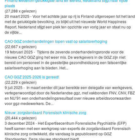
Finland wederom gelukkigste land ter wereld, Nederland stijgt naar vijfde
plaats
(27,288 x gelezen)
20 maart 2025 - Voor het achtste jaar op rij is Finland uitgeroepen tot het land
met de gelukkigste bevolking, zo blijkt uit het nieuwste World Happiness
Report. Nederland stijgt een plek ten opzichte van vorig jaar en staat nu op
de vijfde...
CAO GGZ onderhandelingen lopen vast op salarisverhoging
(22,667 x gelezen)
19 februari 2025 - Tijdens de zevende onderhandelingsronde voor de
nieuwe CAO GGZ ging het weer mis. De werkgevers in de GGZ zijn niet
bereid om personeel in de geestelijke gezondheidszorg een fatsoenlijke
salarisverhoging aan te bieden. Het...
CAO GGZ 2025-2026 is gereed!
(22,229 x gelezen)
9 juli 2025 - In maart eerder dit jaar bereikte een delegatie van werkgevers,
vertegenwoordigd door de Nederlandse ggz, met vakbonden FNV, CNV, FBZ
en NU’91 een onderhandelingsresultaat over nieuwe arbeidsvoorwaarden
voor ggz-medewerkers. De...
Nieuw: zorgstandaard Forensisch klinische zorg
(20,444 x gelezen)
3 december 2024 - Het Expertisecentrum Forensische Psychiatrie (EFP)
heeft samen met een werkgroep van experts de zorgstandaard Forensisch
klinische zorg ontwikkeld, die vandaag is gepubliceerd op GGZ
Standaarden. Deze nieuwe standaard biedt...