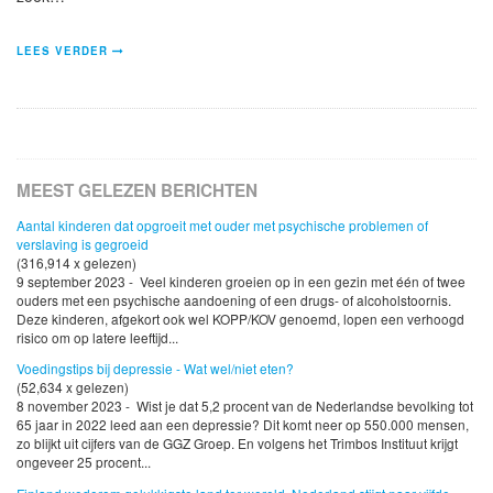
LEES VERDER
MEEST GELEZEN BERICHTEN
Aantal kinderen dat opgroeit met ouder met psychische problemen of
verslaving is gegroeid
(316,914 x gelezen)
9 september 2023 - Veel kinderen groeien op in een gezin met één of twee
ouders met een psychische aandoening of een drugs- of alcoholstoornis.
Deze kinderen, afgekort ook wel KOPP/KOV genoemd, lopen een verhoogd
risico om op latere leeftijd...
Voedingstips bij depressie - Wat wel/niet eten?
(52,634 x gelezen)
8 november 2023 - Wist je dat 5,2 procent van de Nederlandse bevolking tot
65 jaar in 2022 leed aan een depressie? Dit komt neer op 550.000 mensen,
zo blijkt uit cijfers van de GGZ Groep. En volgens het Trimbos Instituut krijgt
ongeveer 25 procent...