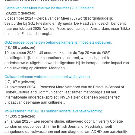
Gerda van der Meer nieuwe bestuurder GGZ Friesland
(20,222 x gelezen)
3 december 2024 - Gerda van der Meer (56) wordt zorginhoudelijk
bestuurder bij GGZ Friesland en Synaeda. De Raad van Toezicht benoemt
haar per februari 2025. Van der Meer, woonachtig in Amsterdam, maar ‘hikke
en tein’ in Friesland, brengt...
GGZ oordeelt over eigen behandelkamers: er moet iets gebeuren.
(18,186 x gelezen)
19 november 2024 - Uit onderzoek onder de Top 20 van de GGZ-
instellingen blijkt dat er sporadisch structureel, wetenschappelijk
onderbouwd of uitgebreid wordt stilgestaan bij de therapeutische impact van
de huisvesting op cliënten. Meer dan...
Cultuurdeelname verbetert emotioneel welbevinden
(17,107 x gelezen)
21 november 2024 - Professor Marc Verboord van de Erasmus School of
History, Culture and Communication laat samen met collega’s uit het
internationale onderzoeksproject INVENT zien dat er een positief effect
uitgaat van deelname aan culturele...
Volwassenen met ADHD hebben kortere levensverwachting
(14,335 x gelezen)
24 januari 2025 - Een recente studie, uitgevoerd door University College
London en gepubliceerd in The British Journal of Psychiatry, heeft
aangetoond dat volwassenen met een diagnose van ADHD een aanzienlijk