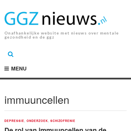
Ga
naar
de
inhoud.
Onafhankelijke website met nieuws over mentale
gezondheid en de ggz
MENU
immuuncellen
DEPRESSIE
,
ONDERZOEK
,
SCHIZOFRENIE
De rol van immuuncellen van de