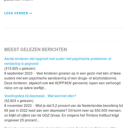
LEES VERDER
MEEST GELEZEN BERICHTEN
Aantal kinderen dat opgroeit met ouder met psychische problemen of
verslaving is gegroeid
(315,925 x gelezen)
9 september 2023 - Veel kinderen groeien op in een gezin met één of twee
ouders met een psychische aandoening of een drugs- of alcoholstoornis.
Deze kinderen, afgekort ook wel KOPP/KOV genoemd, lopen een verhoogd
risico om op latere leeftijd...
Voedingstips bij depressie - Wat wel/niet eten?
(52,603 x gelezen)
8 november 2023 - Wist je dat 5,2 procent van de Nederlandse bevolking tot
65 jaar in 2022 leed aan een depressie? Dit komt neer op 550.000 mensen,
zo blijkt uit cijfers van de GGZ Groep. En volgens het Trimbos Instituut krijgt
ongeveer 25 procent...