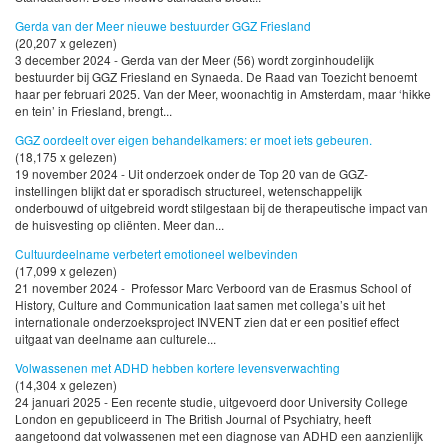
Gerda van der Meer nieuwe bestuurder GGZ Friesland
(20,207 x gelezen)
3 december 2024 - Gerda van der Meer (56) wordt zorginhoudelijk
bestuurder bij GGZ Friesland en Synaeda. De Raad van Toezicht benoemt
haar per februari 2025. Van der Meer, woonachtig in Amsterdam, maar ‘hikke
en tein’ in Friesland, brengt...
GGZ oordeelt over eigen behandelkamers: er moet iets gebeuren.
(18,175 x gelezen)
19 november 2024 - Uit onderzoek onder de Top 20 van de GGZ-
instellingen blijkt dat er sporadisch structureel, wetenschappelijk
onderbouwd of uitgebreid wordt stilgestaan bij de therapeutische impact van
de huisvesting op cliënten. Meer dan...
Cultuurdeelname verbetert emotioneel welbevinden
(17,099 x gelezen)
21 november 2024 - Professor Marc Verboord van de Erasmus School of
History, Culture and Communication laat samen met collega’s uit het
internationale onderzoeksproject INVENT zien dat er een positief effect
uitgaat van deelname aan culturele...
Volwassenen met ADHD hebben kortere levensverwachting
(14,304 x gelezen)
24 januari 2025 - Een recente studie, uitgevoerd door University College
London en gepubliceerd in The British Journal of Psychiatry, heeft
aangetoond dat volwassenen met een diagnose van ADHD een aanzienlijk