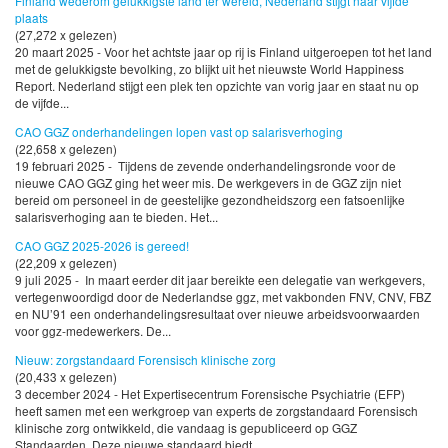
Finland wederom gelukkigste land ter wereld, Nederland stijgt naar vijfde
plaats
(27,272 x gelezen)
20 maart 2025 - Voor het achtste jaar op rij is Finland uitgeroepen tot het land
met de gelukkigste bevolking, zo blijkt uit het nieuwste World Happiness
Report. Nederland stijgt een plek ten opzichte van vorig jaar en staat nu op
de vijfde...
CAO GGZ onderhandelingen lopen vast op salarisverhoging
(22,658 x gelezen)
19 februari 2025 - Tijdens de zevende onderhandelingsronde voor de
nieuwe CAO GGZ ging het weer mis. De werkgevers in de GGZ zijn niet
bereid om personeel in de geestelijke gezondheidszorg een fatsoenlijke
salarisverhoging aan te bieden. Het...
CAO GGZ 2025-2026 is gereed!
(22,209 x gelezen)
9 juli 2025 - In maart eerder dit jaar bereikte een delegatie van werkgevers,
vertegenwoordigd door de Nederlandse ggz, met vakbonden FNV, CNV, FBZ
en NU’91 een onderhandelingsresultaat over nieuwe arbeidsvoorwaarden
voor ggz-medewerkers. De...
Nieuw: zorgstandaard Forensisch klinische zorg
(20,433 x gelezen)
3 december 2024 - Het Expertisecentrum Forensische Psychiatrie (EFP)
heeft samen met een werkgroep van experts de zorgstandaard Forensisch
klinische zorg ontwikkeld, die vandaag is gepubliceerd op GGZ
Standaarden. Deze nieuwe standaard biedt...