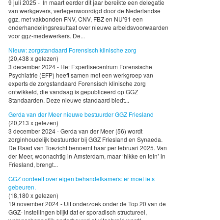
9 juli 2025 - In maart eerder dit jaar bereikte een delegatie
van werkgevers, vertegenwoordigd door de Nederlandse
ggz, met vakbonden FNV, CNV, FBZ en NU’91 een
onderhandelingsresultaat over nieuwe arbeidsvoorwaarden
voor ggz-medewerkers. De...
Nieuw: zorgstandaard Forensisch klinische zorg
(20,438 x gelezen)
3 december 2024 - Het Expertisecentrum Forensische
Psychiatrie (EFP) heeft samen met een werkgroep van
experts de zorgstandaard Forensisch klinische zorg
ontwikkeld, die vandaag is gepubliceerd op GGZ
Standaarden. Deze nieuwe standaard biedt...
Gerda van der Meer nieuwe bestuurder GGZ Friesland
(20,213 x gelezen)
3 december 2024 - Gerda van der Meer (56) wordt
zorginhoudelijk bestuurder bij GGZ Friesland en Synaeda.
De Raad van Toezicht benoemt haar per februari 2025. Van
der Meer, woonachtig in Amsterdam, maar ‘hikke en tein’ in
Friesland, brengt...
GGZ oordeelt over eigen behandelkamers: er moet iets
gebeuren.
(18,180 x gelezen)
19 november 2024 - Uit onderzoek onder de Top 20 van de
GGZ- instellingen blijkt dat er sporadisch structureel,