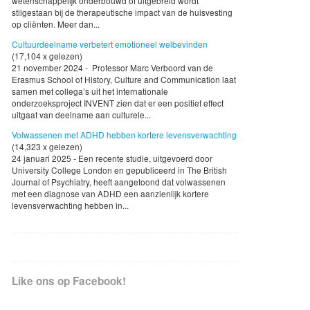
wetenschappelijk onderbouwd of uitgebreid wordt
stilgestaan bij de therapeutische impact van de huisvesting
op cliënten. Meer dan...
Cultuurdeelname verbetert emotioneel welbevinden
(17,104 x gelezen)
21 november 2024 - Professor Marc Verboord van de
Erasmus School of History, Culture and Communication laat
samen met collega’s uit het internationale
onderzoeksproject INVENT zien dat er een positief effect
uitgaat van deelname aan culturele...
Volwassenen met ADHD hebben kortere levensverwachting
(14,323 x gelezen)
24 januari 2025 - Een recente studie, uitgevoerd door
University College London en gepubliceerd in The British
Journal of Psychiatry, heeft aangetoond dat volwassenen
met een diagnose van ADHD een aanzienlijk kortere
levensverwachting hebben in...
Like ons op Facebook!