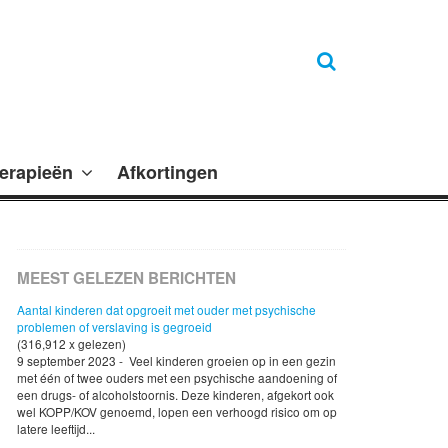
erapieën
Afkortingen
MEEST GELEZEN BERICHTEN
Aantal kinderen dat opgroeit met ouder met psychische
problemen of verslaving is gegroeid
(316,912 x gelezen)
9 september 2023 - Veel kinderen groeien op in een gezin
met één of twee ouders met een psychische aandoening of
een drugs- of alcoholstoornis. Deze kinderen, afgekort ook
wel KOPP/KOV genoemd, lopen een verhoogd risico om op
latere leeftijd...