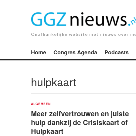
Ga
naar
de
inhoud.
Onafhankelijke website met nieuws over m
Home
Congres Agenda
Podcasts
hulpkaart
ALGEMEEN
Meer zelfvertrouwen en juiste
hulp dankzij de Crisiskaart of
Hulpkaart