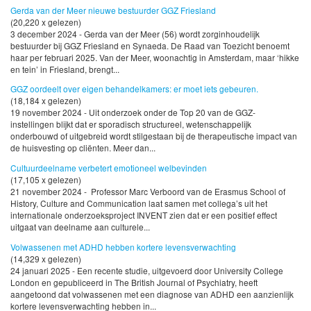
Gerda van der Meer nieuwe bestuurder GGZ Friesland
(20,220 x gelezen)
3 december 2024 - Gerda van der Meer (56) wordt zorginhoudelijk
bestuurder bij GGZ Friesland en Synaeda. De Raad van Toezicht benoemt
haar per februari 2025. Van der Meer, woonachtig in Amsterdam, maar ‘hikke
en tein’ in Friesland, brengt...
GGZ oordeelt over eigen behandelkamers: er moet iets gebeuren.
(18,184 x gelezen)
19 november 2024 - Uit onderzoek onder de Top 20 van de GGZ-
instellingen blijkt dat er sporadisch structureel, wetenschappelijk
onderbouwd of uitgebreid wordt stilgestaan bij de therapeutische impact van
de huisvesting op cliënten. Meer dan...
Cultuurdeelname verbetert emotioneel welbevinden
(17,105 x gelezen)
21 november 2024 - Professor Marc Verboord van de Erasmus School of
History, Culture and Communication laat samen met collega’s uit het
internationale onderzoeksproject INVENT zien dat er een positief effect
uitgaat van deelname aan culturele...
Volwassenen met ADHD hebben kortere levensverwachting
(14,329 x gelezen)
24 januari 2025 - Een recente studie, uitgevoerd door University College
London en gepubliceerd in The British Journal of Psychiatry, heeft
aangetoond dat volwassenen met een diagnose van ADHD een aanzienlijk
kortere levensverwachting hebben in...