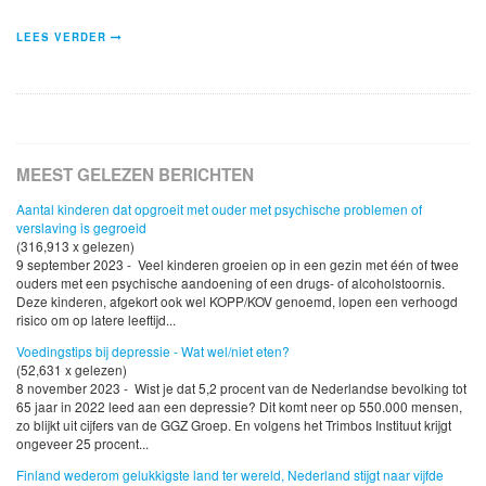
LEES VERDER
MEEST GELEZEN BERICHTEN
Aantal kinderen dat opgroeit met ouder met psychische problemen of
verslaving is gegroeid
(316,913 x gelezen)
9 september 2023 - Veel kinderen groeien op in een gezin met één of twee
ouders met een psychische aandoening of een drugs- of alcoholstoornis.
Deze kinderen, afgekort ook wel KOPP/KOV genoemd, lopen een verhoogd
risico om op latere leeftijd...
Voedingstips bij depressie - Wat wel/niet eten?
(52,631 x gelezen)
8 november 2023 - Wist je dat 5,2 procent van de Nederlandse bevolking tot
65 jaar in 2022 leed aan een depressie? Dit komt neer op 550.000 mensen,
zo blijkt uit cijfers van de GGZ Groep. En volgens het Trimbos Instituut krijgt
ongeveer 25 procent...
Finland wederom gelukkigste land ter wereld, Nederland stijgt naar vijfde