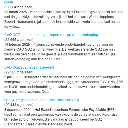
plaats
(27,284 x gelezen)
20 maart 2025 - Voor het achtste jaar op rij is Finland uitgeroepen tot het land
met de gelukkigste bevolking, zo blijkt uit het nieuwste World Happiness
Report. Nederland stijgt een plek ten opzichte van vorig jaar en staat nu op
de vijfde...
CAO GGZ onderhandelingen lopen vast op salarisverhoging
(22,665 x gelezen)
19 februari 2025 - Tijdens de zevende onderhandelingsronde voor de
nieuwe CAO GGZ ging het weer mis. De werkgevers in de GGZ zijn niet
bereid om personeel in de geestelijke gezondheidszorg een fatsoenlijke
salarisverhoging aan te bieden. Het...
CAO GGZ 2025-2026 is gereed!
(22,225 x gelezen)
9 juli 2025 - In maart eerder dit jaar bereikte een delegatie van werkgevers,
vertegenwoordigd door de Nederlandse ggz, met vakbonden FNV, CNV, FBZ
en NU’91 een onderhandelingsresultaat over nieuwe arbeidsvoorwaarden
voor ggz-medewerkers. De...
Nieuw: zorgstandaard Forensisch klinische zorg
(20,443 x gelezen)
3 december 2024 - Het Expertisecentrum Forensische Psychiatrie (EFP)
heeft samen met een werkgroep van experts de zorgstandaard Forensisch
klinische zorg ontwikkeld, die vandaag is gepubliceerd op GGZ
Standaarden. Deze nieuwe standaard biedt...