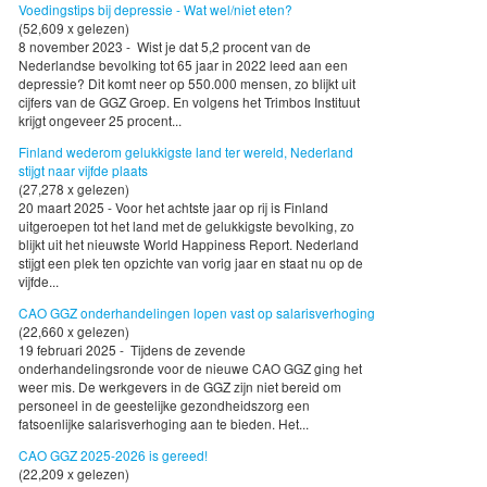
Voedingstips bij depressie - Wat wel/niet eten?
(52,609 x gelezen)
8 november 2023 - Wist je dat 5,2 procent van de
Nederlandse bevolking tot 65 jaar in 2022 leed aan een
depressie? Dit komt neer op 550.000 mensen, zo blijkt uit
cijfers van de GGZ Groep. En volgens het Trimbos Instituut
krijgt ongeveer 25 procent...
Finland wederom gelukkigste land ter wereld, Nederland
stijgt naar vijfde plaats
(27,278 x gelezen)
20 maart 2025 - Voor het achtste jaar op rij is Finland
uitgeroepen tot het land met de gelukkigste bevolking, zo
blijkt uit het nieuwste World Happiness Report. Nederland
stijgt een plek ten opzichte van vorig jaar en staat nu op de
vijfde...
CAO GGZ onderhandelingen lopen vast op salarisverhoging
(22,660 x gelezen)
19 februari 2025 - Tijdens de zevende
onderhandelingsronde voor de nieuwe CAO GGZ ging het
weer mis. De werkgevers in de GGZ zijn niet bereid om
personeel in de geestelijke gezondheidszorg een
fatsoenlijke salarisverhoging aan te bieden. Het...
CAO GGZ 2025-2026 is gereed!
(22,209 x gelezen)