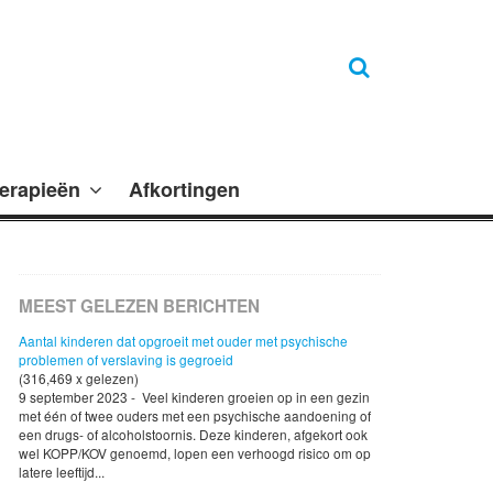
erapieën
Afkortingen
MEEST GELEZEN BERICHTEN
Aantal kinderen dat opgroeit met ouder met psychische
problemen of verslaving is gegroeid
(316,469 x gelezen)
9 september 2023 - Veel kinderen groeien op in een gezin
met één of twee ouders met een psychische aandoening of
een drugs- of alcoholstoornis. Deze kinderen, afgekort ook
wel KOPP/KOV genoemd, lopen een verhoogd risico om op
latere leeftijd...