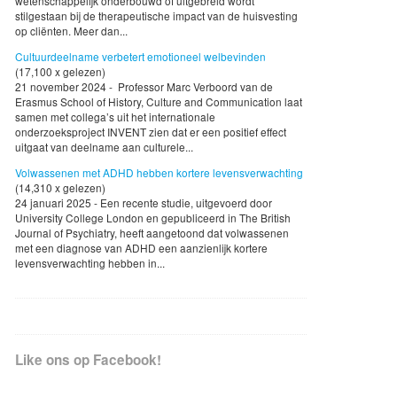
wetenschappelijk onderbouwd of uitgebreid wordt
stilgestaan bij de therapeutische impact van de huisvesting
op cliënten. Meer dan...
Cultuurdeelname verbetert emotioneel welbevinden
(17,100 x gelezen)
21 november 2024 - Professor Marc Verboord van de
Erasmus School of History, Culture and Communication laat
samen met collega’s uit het internationale
onderzoeksproject INVENT zien dat er een positief effect
uitgaat van deelname aan culturele...
Volwassenen met ADHD hebben kortere levensverwachting
(14,310 x gelezen)
24 januari 2025 - Een recente studie, uitgevoerd door
University College London en gepubliceerd in The British
Journal of Psychiatry, heeft aangetoond dat volwassenen
met een diagnose van ADHD een aanzienlijk kortere
levensverwachting hebben in...
Like ons op Facebook!