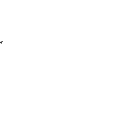
t
n
et