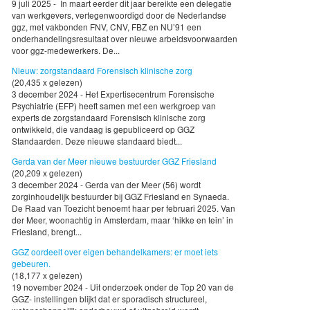
9 juli 2025 - In maart eerder dit jaar bereikte een delegatie
van werkgevers, vertegenwoordigd door de Nederlandse
ggz, met vakbonden FNV, CNV, FBZ en NU’91 een
onderhandelingsresultaat over nieuwe arbeidsvoorwaarden
voor ggz-medewerkers. De...
Nieuw: zorgstandaard Forensisch klinische zorg
(20,435 x gelezen)
3 december 2024 - Het Expertisecentrum Forensische
Psychiatrie (EFP) heeft samen met een werkgroep van
experts de zorgstandaard Forensisch klinische zorg
ontwikkeld, die vandaag is gepubliceerd op GGZ
Standaarden. Deze nieuwe standaard biedt...
Gerda van der Meer nieuwe bestuurder GGZ Friesland
(20,209 x gelezen)
3 december 2024 - Gerda van der Meer (56) wordt
zorginhoudelijk bestuurder bij GGZ Friesland en Synaeda.
De Raad van Toezicht benoemt haar per februari 2025. Van
der Meer, woonachtig in Amsterdam, maar ‘hikke en tein’ in
Friesland, brengt...
GGZ oordeelt over eigen behandelkamers: er moet iets
gebeuren.
(18,177 x gelezen)
19 november 2024 - Uit onderzoek onder de Top 20 van de
GGZ- instellingen blijkt dat er sporadisch structureel,