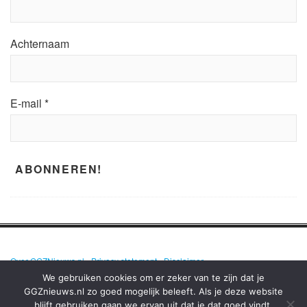
Achternaam
E-mail
*
Over GGZNieuws.nl
•
Privacy statement
•
Disclaimer
We gebruiken cookies om er zeker van te zijn dat je
GGZnieuws.nl zo goed mogelijk beleeft. Als je deze website
blijft gebruiken gaan we ervan uit dat je dat goed vindt.