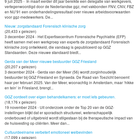
9 juli 2025 - In maart eerder dit jaar bereikte een delegatie van werkgevers,
vertegenwoordigd door de Nederlandse ggz, met vakbonden FNV, CNV, FBZ
en NU’91 een onderhandelingsresultaat over nieuwe arbeidsvoorwaarden
voor ggz-medewerkers. De...
Nieuw: zorgstandaard Forensisch klinische zorg
(20,433 x gelezen)
3 december 2024 - Het Expertisecentrum Forensische Psychiatrie (EFP)
heeft samen met een werkgroep van experts de zorgstandaard Forensisch
klinische zorg ontwikkeld, die vandaag is gepubliceerd op GGZ
Standaarden. Deze nieuwe standaard biedt...
Gerda van der Meer nieuwe bestuurder GGZ Friesland
(20,207 x gelezen)
3 december 2024 - Gerda van der Meer (56) wordt zorginhoudelijk
bestuurder bij GGZ Friesland en Synaeda. De Raad van Toezicht benoemt
haar per februari 2025. Van der Meer, woonachtig in Amsterdam, maar ‘hikke
en tein’ in Friesland, brengt...
GGZ oordeelt over eigen behandelkamers: er moet iets gebeuren.
(18,176 x gelezen)
19 november 2024 - Uit onderzoek onder de Top 20 van de GGZ-
instellingen blijkt dat er sporadisch structureel, wetenschappelijk
onderbouwd of uitgebreid wordt stilgestaan bij de therapeutische impact van
de huisvesting op cliënten. Meer dan...
Cultuurdeelname verbetert emotioneel welbevinden
(17,099 x gelezen)