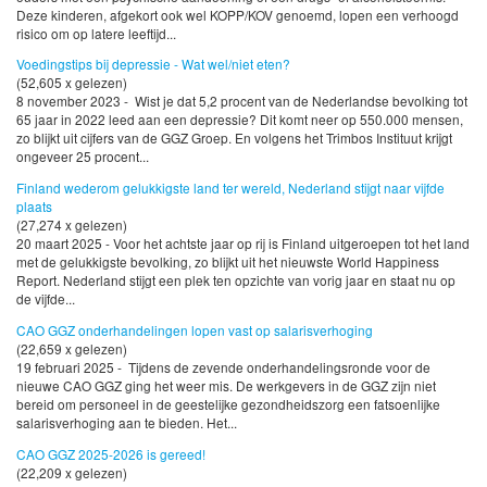
Deze kinderen, afgekort ook wel KOPP/KOV genoemd, lopen een verhoogd
risico om op latere leeftijd...
Voedingstips bij depressie - Wat wel/niet eten?
(52,605 x gelezen)
8 november 2023 - Wist je dat 5,2 procent van de Nederlandse bevolking tot
65 jaar in 2022 leed aan een depressie? Dit komt neer op 550.000 mensen,
zo blijkt uit cijfers van de GGZ Groep. En volgens het Trimbos Instituut krijgt
ongeveer 25 procent...
Finland wederom gelukkigste land ter wereld, Nederland stijgt naar vijfde
plaats
(27,274 x gelezen)
20 maart 2025 - Voor het achtste jaar op rij is Finland uitgeroepen tot het land
met de gelukkigste bevolking, zo blijkt uit het nieuwste World Happiness
Report. Nederland stijgt een plek ten opzichte van vorig jaar en staat nu op
de vijfde...
CAO GGZ onderhandelingen lopen vast op salarisverhoging
(22,659 x gelezen)
19 februari 2025 - Tijdens de zevende onderhandelingsronde voor de
nieuwe CAO GGZ ging het weer mis. De werkgevers in de GGZ zijn niet
bereid om personeel in de geestelijke gezondheidszorg een fatsoenlijke
salarisverhoging aan te bieden. Het...
CAO GGZ 2025-2026 is gereed!
(22,209 x gelezen)