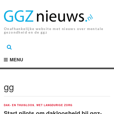
Ga
naar
de
inhoud.
Onafhankelijke website met nieuws over mentale
gezondheid en de ggz
MENU
gg
DAK- EN THUISLOOS
,
WET LANGDURIGE ZORG
Start pilots om dakloosheid bij ggz-