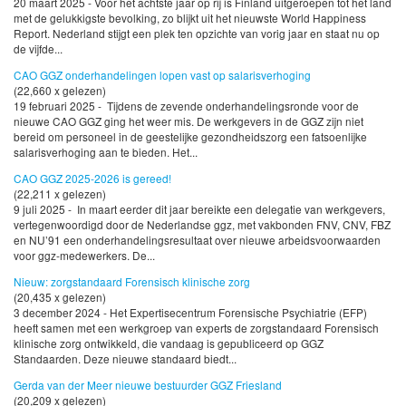
20 maart 2025 - Voor het achtste jaar op rij is Finland uitgeroepen tot het land
met de gelukkigste bevolking, zo blijkt uit het nieuwste World Happiness
Report. Nederland stijgt een plek ten opzichte van vorig jaar en staat nu op
de vijfde...
CAO GGZ onderhandelingen lopen vast op salarisverhoging
(22,660 x gelezen)
19 februari 2025 - Tijdens de zevende onderhandelingsronde voor de
nieuwe CAO GGZ ging het weer mis. De werkgevers in de GGZ zijn niet
bereid om personeel in de geestelijke gezondheidszorg een fatsoenlijke
salarisverhoging aan te bieden. Het...
CAO GGZ 2025-2026 is gereed!
(22,211 x gelezen)
9 juli 2025 - In maart eerder dit jaar bereikte een delegatie van werkgevers,
vertegenwoordigd door de Nederlandse ggz, met vakbonden FNV, CNV, FBZ
en NU’91 een onderhandelingsresultaat over nieuwe arbeidsvoorwaarden
voor ggz-medewerkers. De...
Nieuw: zorgstandaard Forensisch klinische zorg
(20,435 x gelezen)
3 december 2024 - Het Expertisecentrum Forensische Psychiatrie (EFP)
heeft samen met een werkgroep van experts de zorgstandaard Forensisch
klinische zorg ontwikkeld, die vandaag is gepubliceerd op GGZ
Standaarden. Deze nieuwe standaard biedt...
Gerda van der Meer nieuwe bestuurder GGZ Friesland
(20,209 x gelezen)