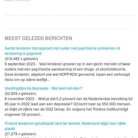
MEEST GELEZEN BERICHTEN
Aantal kinderen dat opgroeit met ouder met psychische problemen of
verslaving is gegroeid
(316,482 x gelezen)
9 september 2023 - Veel kinderen groeien op in een gezin met één of twee
ouders met een psychische aandoening of een drugs- of alcoholstoornis.
Deze kinderen, afgekort ook wel KOPP/KOV genoemd, lopen een verhoogd
risico om op latere leeftijd...
Voedingstips bij depressie - Wat wel/niet eten?
(52,609 x gelezen)
8 november 2023 - Wist je dat 5,2 procent van de Nederlandse bevolking tot
65 jaar in 2022 leed aan een depressie? Dit komt neer op 550.000 mensen,
zo blijkt uit cijfers van de GGZ Groep. En volgens het Trimbos Instituut krijgt
ongeveer 25 procent...
Finland wederom gelukkigste land ter wereld, Nederland stijgt naar vijfde
plaats
(27,278 x gelezen)