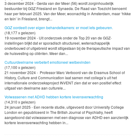
3 december 2024 - Gerda van der Meer (56) wordt zorginhoudelijk
bestuurder bij GGZ Friesland en Synaeda. De Raad van Toezicht benoemt
haar per februari 2025. Van der Meer, woonachtig in Amsterdam, maar ‘hikke
en tein’ in Friesland, brengt...
GGZ oordeelt over eigen behandelkamers: er moet iets gebeuren.
(18,177 x gelezen)
19 november 2024 - Uit onderzoek onder de Top 20 van de GGZ-
instellingen blijkt dat er sporadisch structureel, wetenschappelijk
onderbouwd of uitgebreid wordt stilgestaan bij de therapeutische impact van
de huisvesting op cliënten. Meer dan...
Cultuurdeelname verbetert emotioneel welbevinden
(17,100 x gelezen)
21 november 2024 - Professor Marc Verboord van de Erasmus School of
History, Culture and Communication laat samen met collega’s uit het
internationale onderzoeksproject INVENT zien dat er een positief effect
uitgaat van deelname aan culturele...
Volwassenen met ADHD hebben kortere levensverwachting
(14,310 x gelezen)
24 januari 2025 - Een recente studie, uitgevoerd door University College
London en gepubliceerd in The British Journal of Psychiatry, heeft
aangetoond dat volwassenen met een diagnose van ADHD een aanzienlijk
kortere levensverwachting hebben in...