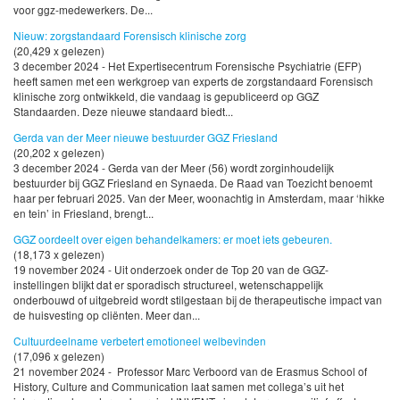
voor ggz-medewerkers. De...
Nieuw: zorgstandaard Forensisch klinische zorg
(20,429 x gelezen)
3 december 2024 - Het Expertisecentrum Forensische Psychiatrie (EFP)
heeft samen met een werkgroep van experts de zorgstandaard Forensisch
klinische zorg ontwikkeld, die vandaag is gepubliceerd op GGZ
Standaarden. Deze nieuwe standaard biedt...
Gerda van der Meer nieuwe bestuurder GGZ Friesland
(20,202 x gelezen)
3 december 2024 - Gerda van der Meer (56) wordt zorginhoudelijk
bestuurder bij GGZ Friesland en Synaeda. De Raad van Toezicht benoemt
haar per februari 2025. Van der Meer, woonachtig in Amsterdam, maar ‘hikke
en tein’ in Friesland, brengt...
GGZ oordeelt over eigen behandelkamers: er moet iets gebeuren.
(18,173 x gelezen)
19 november 2024 - Uit onderzoek onder de Top 20 van de GGZ-
instellingen blijkt dat er sporadisch structureel, wetenschappelijk
onderbouwd of uitgebreid wordt stilgestaan bij de therapeutische impact van
de huisvesting op cliënten. Meer dan...
Cultuurdeelname verbetert emotioneel welbevinden
(17,096 x gelezen)
21 november 2024 - Professor Marc Verboord van de Erasmus School of
History, Culture and Communication laat samen met collega’s uit het