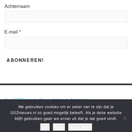
Achternaam
E-mail
*
Over GGZNieuws.nl
•
Privacy statement
•
Disclaimer
We gebruiken cookies om er zeker van te zijn dat je
GGZnieuws.nl zo goed mogelijk beleeft. Als je deze website
blijft gebruiken gaan we ervan uit dat je dat goed vindt.
GGZNIEUWS.NL – ELKE DAG HET NIEUWS OVER MENTALE GEZONDHEID
EN DE GGZ OP EEN RIJ!
Ok
Nee
Lees meer
TERUG NAAR BOVEN