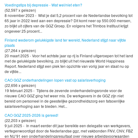
Voedingstips bij depressie - Wat wel/niet eten?
(52,597 x gelezen)
8 november 2023 - Wist je dat 5,2 procent van de Nederlandse bevolking tot
65 jaar in 2022 leed aan een depressie? Dit komt neer op 550.000 mensen,
zo blijkt uit cijfers van de GGZ Groep. En volgens het Trimbos Instituut krijgt
ongeveer 25 procent...
Finland wederom gelukkigste land ter wereld, Nederland stijgt naar vijfde
plaats
(27,264 x gelezen)
20 maart 2025 - Voor het achtste jaar op rij is Finland uitgeroepen tot het land
met de gelukkigste bevolking, zo blijkt uit het nieuwste World Happiness
Report. Nederland stijgt een plek ten opzichte van vorig jaar en staat nu op
de vijfde...
CAO GGZ onderhandelingen lopen vast op salarisverhoging
(22,656 x gelezen)
19 februari 2025 - Tijdens de zevende onderhandelingsronde voor de
nieuwe CAO GGZ ging het weer mis. De werkgevers in de GGZ zijn niet
bereid om personeel in de geestelijke gezondheidszorg een fatsoenlijke
salarisverhoging aan te bieden. Het...
CAO GGZ 2025-2026 is gereed!
(22,203 x gelezen)
9 juli 2025 - In maart eerder dit jaar bereikte een delegatie van werkgevers,
vertegenwoordigd door de Nederlandse ggz, met vakbonden FNV, CNV, FBZ
en NU’91 een onderhandelingsresultaat over nieuwe arbeidsvoorwaarden