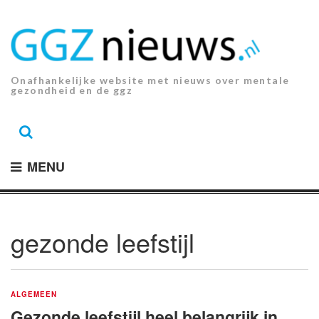
Ga
naar
de
inhoud.
Onafhankelijke website met nieuws over mentale
gezondheid en de ggz
MENU
gezonde leefstijl
ALGEMEEN
Gezonde leefstijl heel belangrijk in