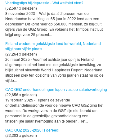
Voedingstips bij depressie - Wat wel/niet eten?
(52,597 x gelezen)
8 november 2023 - Wist je dat 5,2 procent van de
Nederlandse bevolking tot 65 jaar in 2022 leed aan een
depressie? Dit komt neer op 550.000 mensen, zo blijkt uit
cijfers van de GGZ Groep. En volgens het Trimbos Instituut
krijgt ongeveer 25 procent...
Finland wederom gelukkigste land ter wereld, Nederland
stijgt naar vijfde plaats
(27,264 x gelezen)
20 maart 2025 - Voor het achtste jaar op rij is Finland
uitgeroepen tot het land met de gelukkigste bevolking, zo
blijkt uit het nieuwste World Happiness Report. Nederland
stijgt een plek ten opzichte van vorig jaar en staat nu op de
vijfde...
CAO GGZ onderhandelingen lopen vast op salarisverhoging
(22,656 x gelezen)
19 februari 2025 - Tijdens de zevende
onderhandelingsronde voor de nieuwe CAO GGZ ging het
weer mis. De werkgevers in de GGZ zijn niet bereid om
personeel in de geestelijke gezondheidszorg een
fatsoenlijke salarisverhoging aan te bieden. Het...
CAO GGZ 2025-2026 is gereed!
(22,203 x gelezen)