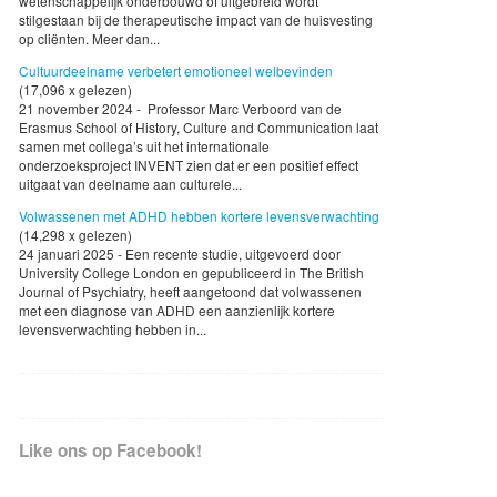
wetenschappelijk onderbouwd of uitgebreid wordt
stilgestaan bij de therapeutische impact van de huisvesting
op cliënten. Meer dan...
Cultuurdeelname verbetert emotioneel welbevinden
(17,096 x gelezen)
21 november 2024 - Professor Marc Verboord van de
Erasmus School of History, Culture and Communication laat
samen met collega’s uit het internationale
onderzoeksproject INVENT zien dat er een positief effect
uitgaat van deelname aan culturele...
Volwassenen met ADHD hebben kortere levensverwachting
(14,298 x gelezen)
24 januari 2025 - Een recente studie, uitgevoerd door
University College London en gepubliceerd in The British
Journal of Psychiatry, heeft aangetoond dat volwassenen
met een diagnose van ADHD een aanzienlijk kortere
levensverwachting hebben in...
Like ons op Facebook!