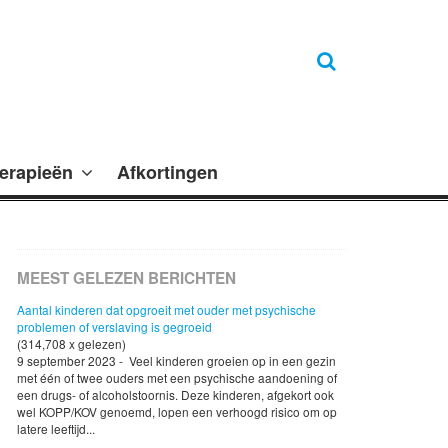
erapieën
Afkortingen
MEEST GELEZEN BERICHTEN
Aantal kinderen dat opgroeit met ouder met psychische
problemen of verslaving is gegroeid
(314,708 x gelezen)
9 september 2023 - Veel kinderen groeien op in een gezin
met één of twee ouders met een psychische aandoening of
een drugs- of alcoholstoornis. Deze kinderen, afgekort ook
wel KOPP/KOV genoemd, lopen een verhoogd risico om op
latere leeftijd...