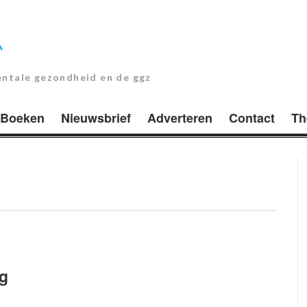
entale gezondheid en de ggz
Boeken
Nieuwsbrief
Adverteren
Contact
Th
g