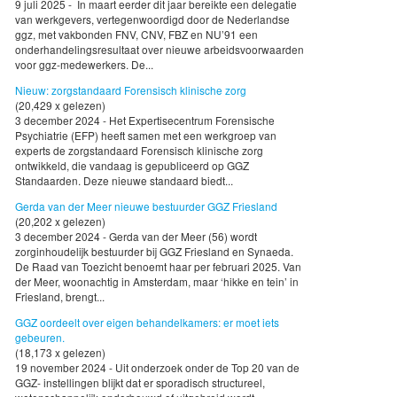
9 juli 2025 - In maart eerder dit jaar bereikte een delegatie
van werkgevers, vertegenwoordigd door de Nederlandse
ggz, met vakbonden FNV, CNV, FBZ en NU’91 een
onderhandelingsresultaat over nieuwe arbeidsvoorwaarden
voor ggz-medewerkers. De...
Nieuw: zorgstandaard Forensisch klinische zorg
(20,429 x gelezen)
3 december 2024 - Het Expertisecentrum Forensische
Psychiatrie (EFP) heeft samen met een werkgroep van
experts de zorgstandaard Forensisch klinische zorg
ontwikkeld, die vandaag is gepubliceerd op GGZ
Standaarden. Deze nieuwe standaard biedt...
Gerda van der Meer nieuwe bestuurder GGZ Friesland
(20,202 x gelezen)
3 december 2024 - Gerda van der Meer (56) wordt
zorginhoudelijk bestuurder bij GGZ Friesland en Synaeda.
De Raad van Toezicht benoemt haar per februari 2025. Van
der Meer, woonachtig in Amsterdam, maar ‘hikke en tein’ in
Friesland, brengt...
GGZ oordeelt over eigen behandelkamers: er moet iets
gebeuren.
(18,173 x gelezen)
19 november 2024 - Uit onderzoek onder de Top 20 van de
GGZ- instellingen blijkt dat er sporadisch structureel,