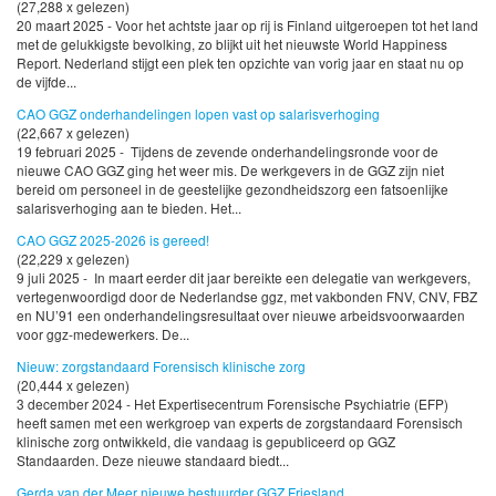
(27,288 x gelezen)
20 maart 2025 - Voor het achtste jaar op rij is Finland uitgeroepen tot het land
met de gelukkigste bevolking, zo blijkt uit het nieuwste World Happiness
Report. Nederland stijgt een plek ten opzichte van vorig jaar en staat nu op
de vijfde...
CAO GGZ onderhandelingen lopen vast op salarisverhoging
(22,667 x gelezen)
19 februari 2025 - Tijdens de zevende onderhandelingsronde voor de
nieuwe CAO GGZ ging het weer mis. De werkgevers in de GGZ zijn niet
bereid om personeel in de geestelijke gezondheidszorg een fatsoenlijke
salarisverhoging aan te bieden. Het...
CAO GGZ 2025-2026 is gereed!
(22,229 x gelezen)
9 juli 2025 - In maart eerder dit jaar bereikte een delegatie van werkgevers,
vertegenwoordigd door de Nederlandse ggz, met vakbonden FNV, CNV, FBZ
en NU’91 een onderhandelingsresultaat over nieuwe arbeidsvoorwaarden
voor ggz-medewerkers. De...
Nieuw: zorgstandaard Forensisch klinische zorg
(20,444 x gelezen)
3 december 2024 - Het Expertisecentrum Forensische Psychiatrie (EFP)
heeft samen met een werkgroep van experts de zorgstandaard Forensisch
klinische zorg ontwikkeld, die vandaag is gepubliceerd op GGZ
Standaarden. Deze nieuwe standaard biedt...
Gerda van der Meer nieuwe bestuurder GGZ Friesland