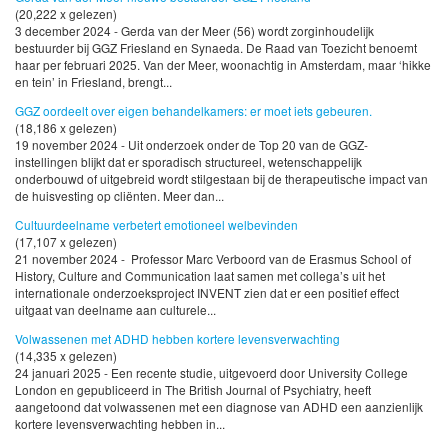
(20,222 x gelezen)
3 december 2024 - Gerda van der Meer (56) wordt zorginhoudelijk
bestuurder bij GGZ Friesland en Synaeda. De Raad van Toezicht benoemt
haar per februari 2025. Van der Meer, woonachtig in Amsterdam, maar ‘hikke
en tein’ in Friesland, brengt...
GGZ oordeelt over eigen behandelkamers: er moet iets gebeuren.
(18,186 x gelezen)
19 november 2024 - Uit onderzoek onder de Top 20 van de GGZ-
instellingen blijkt dat er sporadisch structureel, wetenschappelijk
onderbouwd of uitgebreid wordt stilgestaan bij de therapeutische impact van
de huisvesting op cliënten. Meer dan...
Cultuurdeelname verbetert emotioneel welbevinden
(17,107 x gelezen)
21 november 2024 - Professor Marc Verboord van de Erasmus School of
History, Culture and Communication laat samen met collega’s uit het
internationale onderzoeksproject INVENT zien dat er een positief effect
uitgaat van deelname aan culturele...
Volwassenen met ADHD hebben kortere levensverwachting
(14,335 x gelezen)
24 januari 2025 - Een recente studie, uitgevoerd door University College
London en gepubliceerd in The British Journal of Psychiatry, heeft
aangetoond dat volwassenen met een diagnose van ADHD een aanzienlijk
kortere levensverwachting hebben in...