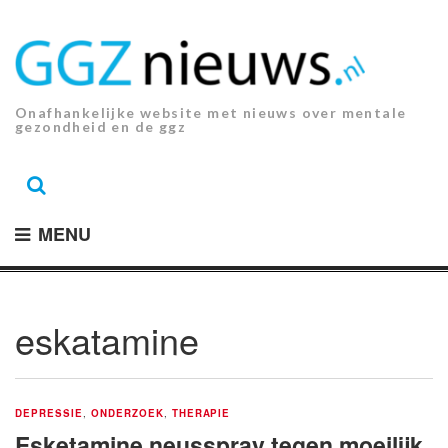
Ga
naar
de
inhoud.
Onafhankelijke website met nieuws over mentale
gezondheid en de ggz
MENU
eskatamine
DEPRESSIE
,
ONDERZOEK
,
THERAPIE
Esketamine neusspray tegen moeilijk