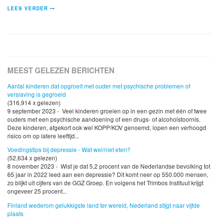
LEES VERDER
MEEST GELEZEN BERICHTEN
Aantal kinderen dat opgroeit met ouder met psychische problemen of
verslaving is gegroeid
(316,914 x gelezen)
9 september 2023 - Veel kinderen groeien op in een gezin met één of twee
ouders met een psychische aandoening of een drugs- of alcoholstoornis.
Deze kinderen, afgekort ook wel KOPP/KOV genoemd, lopen een verhoogd
risico om op latere leeftijd...
Voedingstips bij depressie - Wat wel/niet eten?
(52,634 x gelezen)
8 november 2023 - Wist je dat 5,2 procent van de Nederlandse bevolking tot
65 jaar in 2022 leed aan een depressie? Dit komt neer op 550.000 mensen,
zo blijkt uit cijfers van de GGZ Groep. En volgens het Trimbos Instituut krijgt
ongeveer 25 procent...
Finland wederom gelukkigste land ter wereld, Nederland stijgt naar vijfde
plaats