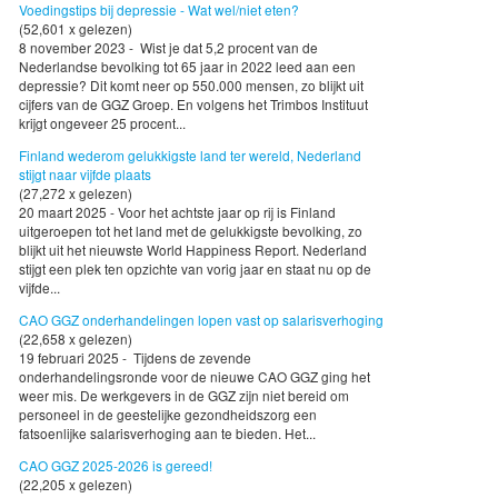
Voedingstips bij depressie - Wat wel/niet eten?
(52,601 x gelezen)
8 november 2023 - Wist je dat 5,2 procent van de
Nederlandse bevolking tot 65 jaar in 2022 leed aan een
depressie? Dit komt neer op 550.000 mensen, zo blijkt uit
cijfers van de GGZ Groep. En volgens het Trimbos Instituut
krijgt ongeveer 25 procent...
Finland wederom gelukkigste land ter wereld, Nederland
stijgt naar vijfde plaats
(27,272 x gelezen)
20 maart 2025 - Voor het achtste jaar op rij is Finland
uitgeroepen tot het land met de gelukkigste bevolking, zo
blijkt uit het nieuwste World Happiness Report. Nederland
stijgt een plek ten opzichte van vorig jaar en staat nu op de
vijfde...
CAO GGZ onderhandelingen lopen vast op salarisverhoging
(22,658 x gelezen)
19 februari 2025 - Tijdens de zevende
onderhandelingsronde voor de nieuwe CAO GGZ ging het
weer mis. De werkgevers in de GGZ zijn niet bereid om
personeel in de geestelijke gezondheidszorg een
fatsoenlijke salarisverhoging aan te bieden. Het...
CAO GGZ 2025-2026 is gereed!
(22,205 x gelezen)