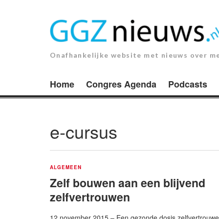
Ga
naar
de
inhoud.
Onafhankelijke website met nieuws over m
Home
Congres Agenda
Podcasts
e-cursus
ALGEMEEN
Zelf bouwen aan een blijvend
zelfvertrouwen
12 november 2015 – Een gezonde dosis zelfvertrouwe