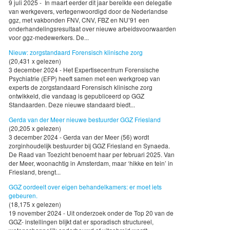
9 juli 2025 - In maart eerder dit jaar bereikte een delegatie
van werkgevers, vertegenwoordigd door de Nederlandse
ggz, met vakbonden FNV, CNV, FBZ en NU’91 een
onderhandelingsresultaat over nieuwe arbeidsvoorwaarden
voor ggz-medewerkers. De...
Nieuw: zorgstandaard Forensisch klinische zorg
(20,431 x gelezen)
3 december 2024 - Het Expertisecentrum Forensische
Psychiatrie (EFP) heeft samen met een werkgroep van
experts de zorgstandaard Forensisch klinische zorg
ontwikkeld, die vandaag is gepubliceerd op GGZ
Standaarden. Deze nieuwe standaard biedt...
Gerda van der Meer nieuwe bestuurder GGZ Friesland
(20,205 x gelezen)
3 december 2024 - Gerda van der Meer (56) wordt
zorginhoudelijk bestuurder bij GGZ Friesland en Synaeda.
De Raad van Toezicht benoemt haar per februari 2025. Van
der Meer, woonachtig in Amsterdam, maar ‘hikke en tein’ in
Friesland, brengt...
GGZ oordeelt over eigen behandelkamers: er moet iets
gebeuren.
(18,175 x gelezen)
19 november 2024 - Uit onderzoek onder de Top 20 van de
GGZ- instellingen blijkt dat er sporadisch structureel,