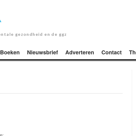
entale gezondheid en de ggz
Boeken
Nieuwsbrief
Adverteren
Contact
Th
n: