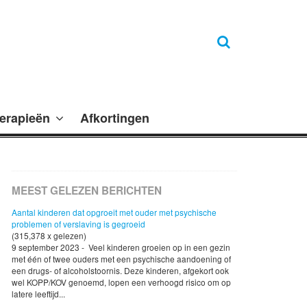
erapieën
Afkortingen
MEEST GELEZEN BERICHTEN
Aantal kinderen dat opgroeit met ouder met psychische
problemen of verslaving is gegroeid
(315,378 x gelezen)
9 september 2023 - Veel kinderen groeien op in een gezin
met één of twee ouders met een psychische aandoening of
een drugs- of alcoholstoornis. Deze kinderen, afgekort ook
wel KOPP/KOV genoemd, lopen een verhoogd risico om op
latere leeftijd...