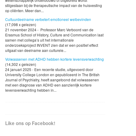
wetenschappelijk onderbouwd of uitgebreid wordt
stilgestaan bij de therapeutische impact van de huisvesting
op cliënten. Meer dan...
Cultuurdeelname verbetert emotioneel welbevinden
(17,098 x gelezen)
21 november 2024 - Professor Marc Verboord van de
Erasmus School of History, Culture and Communication laat
samen met collega’s uit het internationale
onderzoeksproject INVENT zien dat er een positief effect
uitgaat van deelname aan culturele...
Volwassenen met ADHD hebben kortere levensverwachting
(14,302 x gelezen)
24 januari 2025 - Een recente studie, uitgevoerd door
University College London en gepubliceerd in The British
Journal of Psychiatry, heeft aangetoond dat volwassenen
met een diagnose van ADHD een aanzienlijk kortere
levensverwachting hebben in...
Like ons op Facebook!