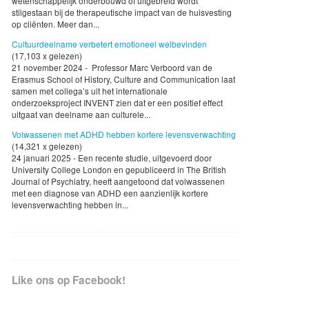
wetenschappelijk onderbouwd of uitgebreid wordt
stilgestaan bij de therapeutische impact van de huisvesting
op cliënten. Meer dan...
Cultuurdeelname verbetert emotioneel welbevinden
(17,103 x gelezen)
21 november 2024 - Professor Marc Verboord van de
Erasmus School of History, Culture and Communication laat
samen met collega’s uit het internationale
onderzoeksproject INVENT zien dat er een positief effect
uitgaat van deelname aan culturele...
Volwassenen met ADHD hebben kortere levensverwachting
(14,321 x gelezen)
24 januari 2025 - Een recente studie, uitgevoerd door
University College London en gepubliceerd in The British
Journal of Psychiatry, heeft aangetoond dat volwassenen
met een diagnose van ADHD een aanzienlijk kortere
levensverwachting hebben in...
Like ons op Facebook!