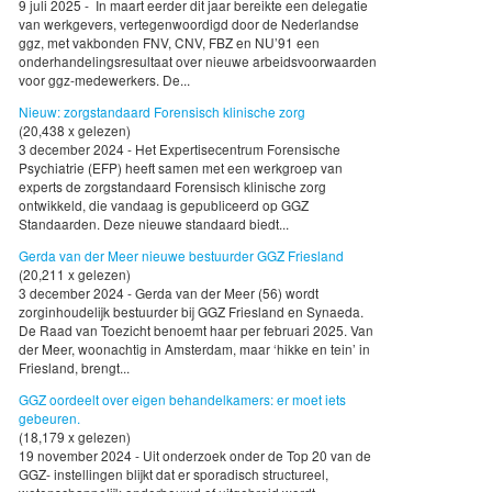
9 juli 2025 - In maart eerder dit jaar bereikte een delegatie
van werkgevers, vertegenwoordigd door de Nederlandse
ggz, met vakbonden FNV, CNV, FBZ en NU’91 een
onderhandelingsresultaat over nieuwe arbeidsvoorwaarden
voor ggz-medewerkers. De...
Nieuw: zorgstandaard Forensisch klinische zorg
(20,438 x gelezen)
3 december 2024 - Het Expertisecentrum Forensische
Psychiatrie (EFP) heeft samen met een werkgroep van
experts de zorgstandaard Forensisch klinische zorg
ontwikkeld, die vandaag is gepubliceerd op GGZ
Standaarden. Deze nieuwe standaard biedt...
Gerda van der Meer nieuwe bestuurder GGZ Friesland
(20,211 x gelezen)
3 december 2024 - Gerda van der Meer (56) wordt
zorginhoudelijk bestuurder bij GGZ Friesland en Synaeda.
De Raad van Toezicht benoemt haar per februari 2025. Van
der Meer, woonachtig in Amsterdam, maar ‘hikke en tein’ in
Friesland, brengt...
GGZ oordeelt over eigen behandelkamers: er moet iets
gebeuren.
(18,179 x gelezen)
19 november 2024 - Uit onderzoek onder de Top 20 van de
GGZ- instellingen blijkt dat er sporadisch structureel,