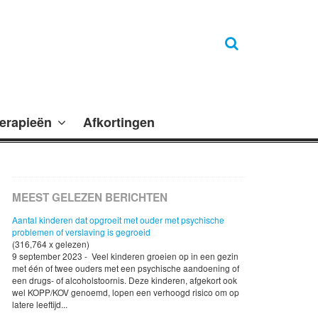
erapieën
Afkortingen
MEEST GELEZEN BERICHTEN
Aantal kinderen dat opgroeit met ouder met psychische
problemen of verslaving is gegroeid
(316,764 x gelezen)
9 september 2023 - Veel kinderen groeien op in een gezin
met één of twee ouders met een psychische aandoening of
een drugs- of alcoholstoornis. Deze kinderen, afgekort ook
wel KOPP/KOV genoemd, lopen een verhoogd risico om op
latere leeftijd...