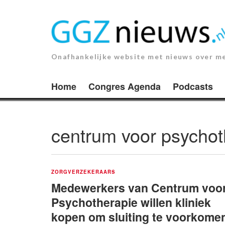
Ga
naar
de
inhoud.
Onafhankelijke website met nieuws over m
Home
Congres Agenda
Podcasts
centrum voor psychot
ZORGVERZEKERAARS
Medewerkers van Centrum voo
Psychotherapie willen kliniek
kopen om sluiting te voorkome