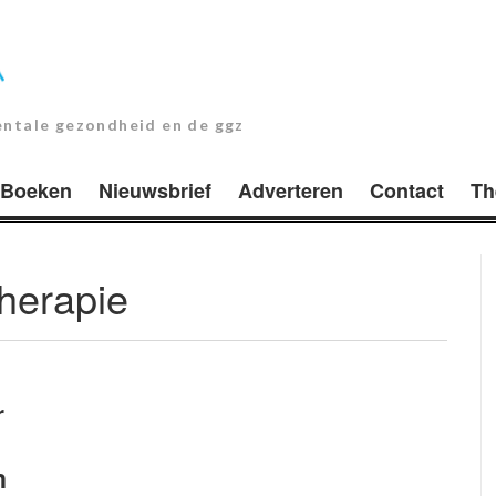
entale gezondheid en de ggz
Boeken
Nieuwsbrief
Adverteren
Contact
Th
herapie
r
n