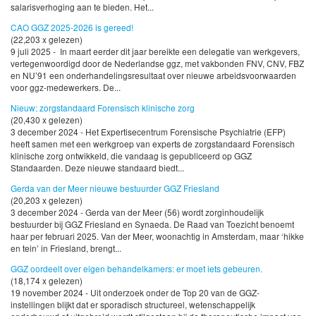
salarisverhoging aan te bieden. Het...
CAO GGZ 2025-2026 is gereed!
(22,203 x gelezen)
9 juli 2025 - In maart eerder dit jaar bereikte een delegatie van werkgevers,
vertegenwoordigd door de Nederlandse ggz, met vakbonden FNV, CNV, FBZ
en NU’91 een onderhandelingsresultaat over nieuwe arbeidsvoorwaarden
voor ggz-medewerkers. De...
Nieuw: zorgstandaard Forensisch klinische zorg
(20,430 x gelezen)
3 december 2024 - Het Expertisecentrum Forensische Psychiatrie (EFP)
heeft samen met een werkgroep van experts de zorgstandaard Forensisch
klinische zorg ontwikkeld, die vandaag is gepubliceerd op GGZ
Standaarden. Deze nieuwe standaard biedt...
Gerda van der Meer nieuwe bestuurder GGZ Friesland
(20,203 x gelezen)
3 december 2024 - Gerda van der Meer (56) wordt zorginhoudelijk
bestuurder bij GGZ Friesland en Synaeda. De Raad van Toezicht benoemt
haar per februari 2025. Van der Meer, woonachtig in Amsterdam, maar ‘hikke
en tein’ in Friesland, brengt...
GGZ oordeelt over eigen behandelkamers: er moet iets gebeuren.
(18,174 x gelezen)
19 november 2024 - Uit onderzoek onder de Top 20 van de GGZ-
instellingen blijkt dat er sporadisch structureel, wetenschappelijk