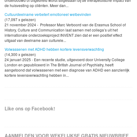
onderbouwd of uitgebreid wordt stilgestaan bij de therapeutische impact van
de huisvesting op cliënten. Meer dan...
Cultuurdeelname verbetert emotioneel welbevinden
(17,097 x gelezen)
21 november 2024 - Professor Marc Verboord van de Erasmus School of
History, Culture and Communication laat samen met collega’s uit het
internationale onderzoeksproject INVENT zien dat er een positief effect
uitgaat van deelname aan culturele...
Volwassenen met ADHD hebben kortere levensverwachting
(14,300 x gelezen)
24 januari 2025 - Een recente studie, uitgevoerd door University College
London en gepubliceerd in The British Journal of Psychiatry, heeft
aangetoond dat volwassenen met een diagnose van ADHD een aanzienlijk
kortere levensverwachting hebben in...
Like ons op Facebook!
AANMELDEN VOOR WEKELIJKSE GRATIS NIEUWBRIEF