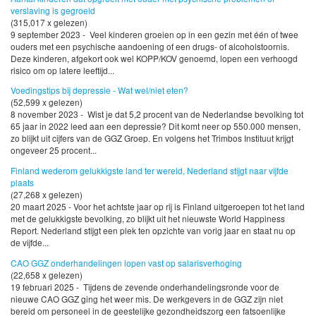
verslaving is gegroeid
(315,017 x gelezen)
9 september 2023 - Veel kinderen groeien op in een gezin met één of twee
ouders met een psychische aandoening of een drugs- of alcoholstoornis.
Deze kinderen, afgekort ook wel KOPP/KOV genoemd, lopen een verhoogd
risico om op latere leeftijd...
Voedingstips bij depressie - Wat wel/niet eten?
(52,599 x gelezen)
8 november 2023 - Wist je dat 5,2 procent van de Nederlandse bevolking tot
65 jaar in 2022 leed aan een depressie? Dit komt neer op 550.000 mensen,
zo blijkt uit cijfers van de GGZ Groep. En volgens het Trimbos Instituut krijgt
ongeveer 25 procent...
Finland wederom gelukkigste land ter wereld, Nederland stijgt naar vijfde
plaats
(27,268 x gelezen)
20 maart 2025 - Voor het achtste jaar op rij is Finland uitgeroepen tot het land
met de gelukkigste bevolking, zo blijkt uit het nieuwste World Happiness
Report. Nederland stijgt een plek ten opzichte van vorig jaar en staat nu op
de vijfde...
CAO GGZ onderhandelingen lopen vast op salarisverhoging
(22,658 x gelezen)
19 februari 2025 - Tijdens de zevende onderhandelingsronde voor de
nieuwe CAO GGZ ging het weer mis. De werkgevers in de GGZ zijn niet
bereid om personeel in de geestelijke gezondheidszorg een fatsoenlijke