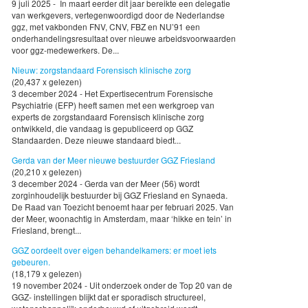
9 juli 2025 - In maart eerder dit jaar bereikte een delegatie
van werkgevers, vertegenwoordigd door de Nederlandse
ggz, met vakbonden FNV, CNV, FBZ en NU’91 een
onderhandelingsresultaat over nieuwe arbeidsvoorwaarden
voor ggz-medewerkers. De...
Nieuw: zorgstandaard Forensisch klinische zorg
(20,437 x gelezen)
3 december 2024 - Het Expertisecentrum Forensische
Psychiatrie (EFP) heeft samen met een werkgroep van
experts de zorgstandaard Forensisch klinische zorg
ontwikkeld, die vandaag is gepubliceerd op GGZ
Standaarden. Deze nieuwe standaard biedt...
Gerda van der Meer nieuwe bestuurder GGZ Friesland
(20,210 x gelezen)
3 december 2024 - Gerda van der Meer (56) wordt
zorginhoudelijk bestuurder bij GGZ Friesland en Synaeda.
De Raad van Toezicht benoemt haar per februari 2025. Van
der Meer, woonachtig in Amsterdam, maar ‘hikke en tein’ in
Friesland, brengt...
GGZ oordeelt over eigen behandelkamers: er moet iets
gebeuren.
(18,179 x gelezen)
19 november 2024 - Uit onderzoek onder de Top 20 van de
GGZ- instellingen blijkt dat er sporadisch structureel,