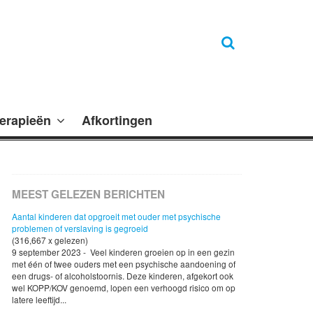
erapieën
Afkortingen
MEEST GELEZEN BERICHTEN
Aantal kinderen dat opgroeit met ouder met psychische
problemen of verslaving is gegroeid
(316,667 x gelezen)
9 september 2023 - Veel kinderen groeien op in een gezin
met één of twee ouders met een psychische aandoening of
een drugs- of alcoholstoornis. Deze kinderen, afgekort ook
wel KOPP/KOV genoemd, lopen een verhoogd risico om op
latere leeftijd...