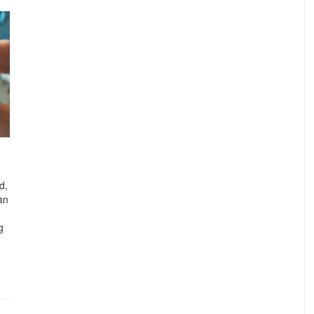
d,
an
g