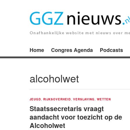
Ga
naar
de
inhoud.
Onafhankelijke website met nieuws over m
Home
Congres Agenda
Podcasts
alcoholwet
JEUGD
,
RIJKSOVERHEID
,
VERSLAVING
,
WETTEN
Staatssecretaris vraagt
aandacht voor toezicht op de
Alcoholwet