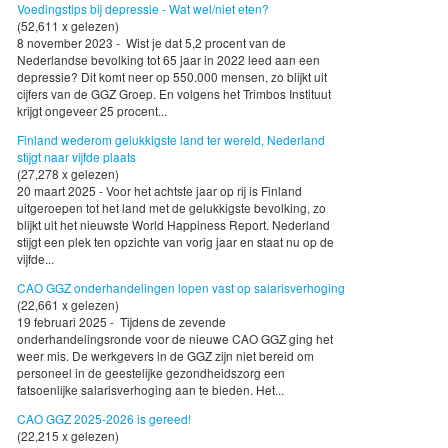
Voedingstips bij depressie - Wat wel/niet eten?
(52,611 x gelezen)
8 november 2023 - Wist je dat 5,2 procent van de
Nederlandse bevolking tot 65 jaar in 2022 leed aan een
depressie? Dit komt neer op 550.000 mensen, zo blijkt uit
cijfers van de GGZ Groep. En volgens het Trimbos Instituut
krijgt ongeveer 25 procent...
Finland wederom gelukkigste land ter wereld, Nederland
stijgt naar vijfde plaats
(27,278 x gelezen)
20 maart 2025 - Voor het achtste jaar op rij is Finland
uitgeroepen tot het land met de gelukkigste bevolking, zo
blijkt uit het nieuwste World Happiness Report. Nederland
stijgt een plek ten opzichte van vorig jaar en staat nu op de
vijfde...
CAO GGZ onderhandelingen lopen vast op salarisverhoging
(22,661 x gelezen)
19 februari 2025 - Tijdens de zevende
onderhandelingsronde voor de nieuwe CAO GGZ ging het
weer mis. De werkgevers in de GGZ zijn niet bereid om
personeel in de geestelijke gezondheidszorg een
fatsoenlijke salarisverhoging aan te bieden. Het...
CAO GGZ 2025-2026 is gereed!
(22,215 x gelezen)