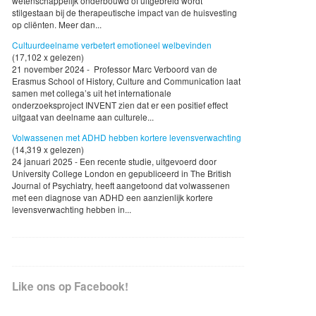
wetenschappelijk onderbouwd of uitgebreid wordt
stilgestaan bij de therapeutische impact van de huisvesting
op cliënten. Meer dan...
Cultuurdeelname verbetert emotioneel welbevinden
(17,102 x gelezen)
21 november 2024 - Professor Marc Verboord van de
Erasmus School of History, Culture and Communication laat
samen met collega’s uit het internationale
onderzoeksproject INVENT zien dat er een positief effect
uitgaat van deelname aan culturele...
Volwassenen met ADHD hebben kortere levensverwachting
(14,319 x gelezen)
24 januari 2025 - Een recente studie, uitgevoerd door
University College London en gepubliceerd in The British
Journal of Psychiatry, heeft aangetoond dat volwassenen
met een diagnose van ADHD een aanzienlijk kortere
levensverwachting hebben in...
Like ons op Facebook!