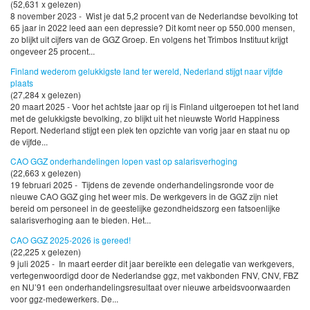
(52,631 x gelezen)
8 november 2023 - Wist je dat 5,2 procent van de Nederlandse bevolking tot
65 jaar in 2022 leed aan een depressie? Dit komt neer op 550.000 mensen,
zo blijkt uit cijfers van de GGZ Groep. En volgens het Trimbos Instituut krijgt
ongeveer 25 procent...
Finland wederom gelukkigste land ter wereld, Nederland stijgt naar vijfde
plaats
(27,284 x gelezen)
20 maart 2025 - Voor het achtste jaar op rij is Finland uitgeroepen tot het land
met de gelukkigste bevolking, zo blijkt uit het nieuwste World Happiness
Report. Nederland stijgt een plek ten opzichte van vorig jaar en staat nu op
de vijfde...
CAO GGZ onderhandelingen lopen vast op salarisverhoging
(22,663 x gelezen)
19 februari 2025 - Tijdens de zevende onderhandelingsronde voor de
nieuwe CAO GGZ ging het weer mis. De werkgevers in de GGZ zijn niet
bereid om personeel in de geestelijke gezondheidszorg een fatsoenlijke
salarisverhoging aan te bieden. Het...
CAO GGZ 2025-2026 is gereed!
(22,225 x gelezen)
9 juli 2025 - In maart eerder dit jaar bereikte een delegatie van werkgevers,
vertegenwoordigd door de Nederlandse ggz, met vakbonden FNV, CNV, FBZ
en NU’91 een onderhandelingsresultaat over nieuwe arbeidsvoorwaarden
voor ggz-medewerkers. De...