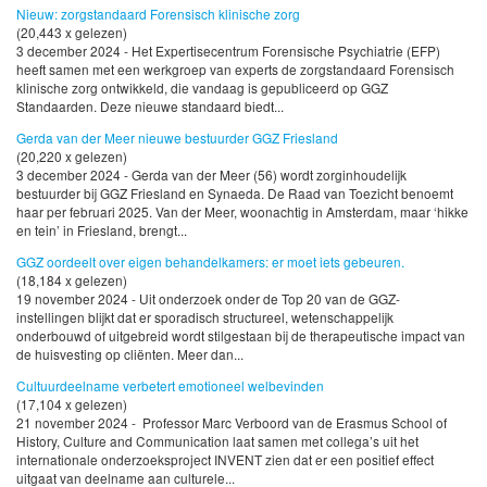
Nieuw: zorgstandaard Forensisch klinische zorg
(20,443 x gelezen)
3 december 2024 - Het Expertisecentrum Forensische Psychiatrie (EFP)
heeft samen met een werkgroep van experts de zorgstandaard Forensisch
klinische zorg ontwikkeld, die vandaag is gepubliceerd op GGZ
Standaarden. Deze nieuwe standaard biedt...
Gerda van der Meer nieuwe bestuurder GGZ Friesland
(20,220 x gelezen)
3 december 2024 - Gerda van der Meer (56) wordt zorginhoudelijk
bestuurder bij GGZ Friesland en Synaeda. De Raad van Toezicht benoemt
haar per februari 2025. Van der Meer, woonachtig in Amsterdam, maar ‘hikke
en tein’ in Friesland, brengt...
GGZ oordeelt over eigen behandelkamers: er moet iets gebeuren.
(18,184 x gelezen)
19 november 2024 - Uit onderzoek onder de Top 20 van de GGZ-
instellingen blijkt dat er sporadisch structureel, wetenschappelijk
onderbouwd of uitgebreid wordt stilgestaan bij de therapeutische impact van
de huisvesting op cliënten. Meer dan...
Cultuurdeelname verbetert emotioneel welbevinden
(17,104 x gelezen)
21 november 2024 - Professor Marc Verboord van de Erasmus School of
History, Culture and Communication laat samen met collega’s uit het
internationale onderzoeksproject INVENT zien dat er een positief effect
uitgaat van deelname aan culturele...