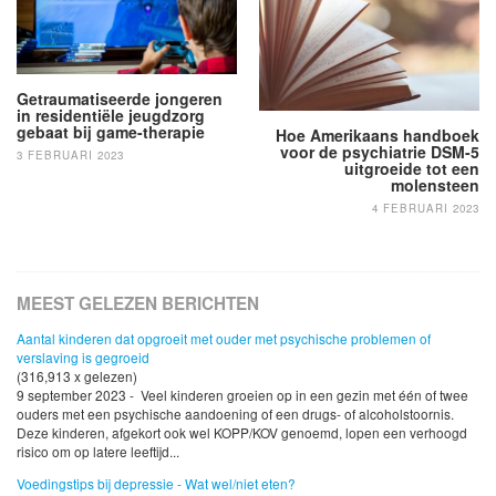
Getraumatiseerde jongeren
in residentiële jeugdzorg
gebaat bij game-therapie
Hoe Amerikaans handboek
voor de psychiatrie DSM-5
3 FEBRUARI 2023
uitgroeide tot een
molensteen
4 FEBRUARI 2023
MEEST GELEZEN BERICHTEN
Aantal kinderen dat opgroeit met ouder met psychische problemen of
verslaving is gegroeid
(316,913 x gelezen)
9 september 2023 - Veel kinderen groeien op in een gezin met één of twee
ouders met een psychische aandoening of een drugs- of alcoholstoornis.
Deze kinderen, afgekort ook wel KOPP/KOV genoemd, lopen een verhoogd
risico om op latere leeftijd...
Voedingstips bij depressie - Wat wel/niet eten?