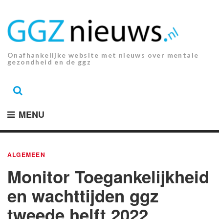
Ga
naar
de
inhoud.
Onafhankelijke website met nieuws over mentale
gezondheid en de ggz
MENU
ALGEMEEN
Monitor Toegankelijkheid
en wachttijden ggz
tweede helft 2022