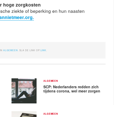
r hoge zorgkosten
ische ziekte of beperking en hun naasten
annietmeer.org.
 IN
ALGEMEEN
. SLA DE LINK OP.
LINK
.
ALGEMEEN
SCP: Nederlanders redden zich
tijdens corona, wel meer zorgen
ALGEMEEN