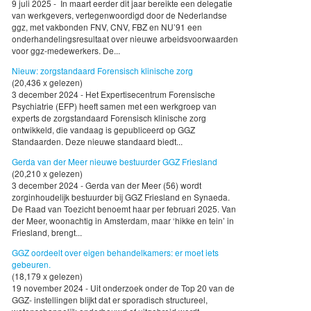
9 juli 2025 - In maart eerder dit jaar bereikte een delegatie
van werkgevers, vertegenwoordigd door de Nederlandse
ggz, met vakbonden FNV, CNV, FBZ en NU’91 een
onderhandelingsresultaat over nieuwe arbeidsvoorwaarden
voor ggz-medewerkers. De...
Nieuw: zorgstandaard Forensisch klinische zorg
(20,436 x gelezen)
3 december 2024 - Het Expertisecentrum Forensische
Psychiatrie (EFP) heeft samen met een werkgroep van
experts de zorgstandaard Forensisch klinische zorg
ontwikkeld, die vandaag is gepubliceerd op GGZ
Standaarden. Deze nieuwe standaard biedt...
Gerda van der Meer nieuwe bestuurder GGZ Friesland
(20,210 x gelezen)
3 december 2024 - Gerda van der Meer (56) wordt
zorginhoudelijk bestuurder bij GGZ Friesland en Synaeda.
De Raad van Toezicht benoemt haar per februari 2025. Van
der Meer, woonachtig in Amsterdam, maar ‘hikke en tein’ in
Friesland, brengt...
GGZ oordeelt over eigen behandelkamers: er moet iets
gebeuren.
(18,179 x gelezen)
19 november 2024 - Uit onderzoek onder de Top 20 van de
GGZ- instellingen blijkt dat er sporadisch structureel,