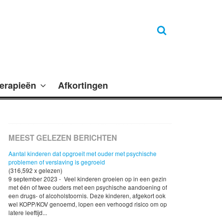
erapieën
Afkortingen
MEEST GELEZEN BERICHTEN
Aantal kinderen dat opgroeit met ouder met psychische
problemen of verslaving is gegroeid
(316,592 x gelezen)
9 september 2023 - Veel kinderen groeien op in een gezin
met één of twee ouders met een psychische aandoening of
een drugs- of alcoholstoornis. Deze kinderen, afgekort ook
wel KOPP/KOV genoemd, lopen een verhoogd risico om op
latere leeftijd...