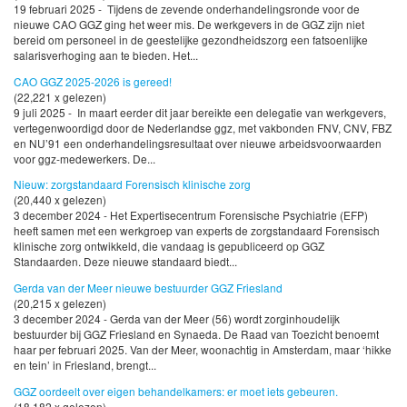
19 februari 2025 - Tijdens de zevende onderhandelingsronde voor de
nieuwe CAO GGZ ging het weer mis. De werkgevers in de GGZ zijn niet
bereid om personeel in de geestelijke gezondheidszorg een fatsoenlijke
salarisverhoging aan te bieden. Het...
CAO GGZ 2025-2026 is gereed!
(22,221 x gelezen)
9 juli 2025 - In maart eerder dit jaar bereikte een delegatie van werkgevers,
vertegenwoordigd door de Nederlandse ggz, met vakbonden FNV, CNV, FBZ
en NU’91 een onderhandelingsresultaat over nieuwe arbeidsvoorwaarden
voor ggz-medewerkers. De...
Nieuw: zorgstandaard Forensisch klinische zorg
(20,440 x gelezen)
3 december 2024 - Het Expertisecentrum Forensische Psychiatrie (EFP)
heeft samen met een werkgroep van experts de zorgstandaard Forensisch
klinische zorg ontwikkeld, die vandaag is gepubliceerd op GGZ
Standaarden. Deze nieuwe standaard biedt...
Gerda van der Meer nieuwe bestuurder GGZ Friesland
(20,215 x gelezen)
3 december 2024 - Gerda van der Meer (56) wordt zorginhoudelijk
bestuurder bij GGZ Friesland en Synaeda. De Raad van Toezicht benoemt
haar per februari 2025. Van der Meer, woonachtig in Amsterdam, maar ‘hikke
en tein’ in Friesland, brengt...
GGZ oordeelt over eigen behandelkamers: er moet iets gebeuren.
(18,182 x gelezen)