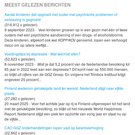
MEEST GELEZEN BERICHTEN
Aantal kinderen dat opgroeit met ouder met psychische problemen of
verslaving is gegroeid
(316,912 x gelezen)
9 september 2023 - Veel kinderen groeien op in een gezin met één of twee
ouders met een psychische aandoening of een drugs- of alcoholstoornis.
Deze kinderen, afgekort ook wel KOPP/KOV genoemd, lopen een verhoogd
risico om op latere leeftijd...
Voedingstips bij depressie - Wat wel/niet eten?
(52,623 x gelezen)
8 november 2023 - Wist je dat 5,2 procent van de Nederlandse bevolking tot
65 jaar in 2022 leed aan een depressie? Dit komt neer op 550.000 mensen,
zo blijkt uit cijfers van de GGZ Groep. En volgens het Trimbos Instituut krijgt
ongeveer 25 procent...
Finland wederom gelukkigste land ter wereld, Nederland stijgt naar vijfde
plaats
(27,282 x gelezen)
20 maart 2025 - Voor het achtste jaar op rij is Finland uitgeroepen tot het land
met de gelukkigste bevolking, zo blijkt uit het nieuwste World Happiness
Report. Nederland stijgt een plek ten opzichte van vorig jaar en staat nu op
de vijfde...
CAO GGZ onderhandelingen lopen vast op salarisverhoging
(22,662 x gelezen)