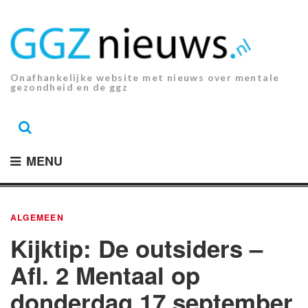
Ga
naar
de
inhoud.
Onafhankelijke website met nieuws over mentale
gezondheid en de ggz
MENU
ALGEMEEN
Kijktip: De outsiders –
Afl. 2 Mentaal op
donderdag 17 september