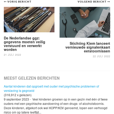
Bericht
VORIG BERICHT
VOLGEND BERICHT
navigatie
De Nederlandse ggz:
gegevens moeten veilig
Stichting Kiem lanceert
verstuurd en verwerkt
vernieuwde signalenkaart
worden
eetstoornissen
21 JULI 2022
22 JULI 2022
MEEST GELEZEN BERICHTEN
Aantal kinderen dat opgroeit met ouder met psychische problemen of
verslaving is gegroeid
(316,912 x gelezen)
9 september 2023 - Veel kinderen groeien op in een gezin met één of twee
ouders met een psychische aandoening of een drugs- of alcoholstoornis.
Deze kinderen, afgekort ook wel KOPP/KOV genoemd, lopen een verhoogd
risico om op latere leeftijd...