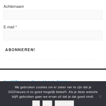
Achternaam
E-mail
*
Over GGZNieuws.nl
•
Privacy statement
•
Disclaimer
We gebruiken cookies om er zeker van te zijn dat je
GGZnieuws.nl zo goed mogelijk beleeft. Als je deze website
blijft gebruiken gaan we ervan uit dat je dat goed vindt.
GGZNIEUWS.NL – ELKE DAG HET NIEUWS OVER MENTALE GEZONDHEID
EN DE GGZ OP EEN RIJ!
Ok
Nee
Lees meer
TERUG NAAR BOVEN