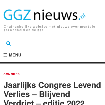
Ga
naar
de
inhoud.
Onafhankelijke website met nieuws over mentale
gezondheid en de ggz
MENU
CONGRES
Jaarlijks Congres Levend
Verlies – Blijvend
Verdriet – editie 2022