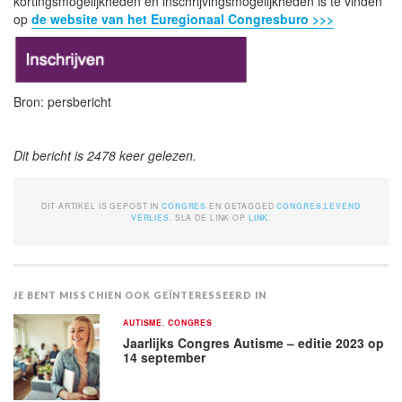
kortingsmogelijkheden en inschrijvingsmogelijkheden is te vinden
op
de website van het Euregionaal Congresburo >>>
Bron: persbericht
Dit bericht is 2478 keer gelezen.
DIT ARTIKEL IS GEPOST IN
CONGRES
EN GETAGGED
CONGRES
,
LEVEND
VERLIES
. SLA DE LINK OP
LINK
.
JE BENT MISSCHIEN OOK GEÏNTERESSEERD IN
AUTISME
,
CONGRES
Jaarlijks Congres Autisme – editie 2023 op
14 september