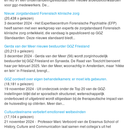
voor ggz-medewerkers. De...
Nieuw: zorgstandaard Forensisch klinische zorg
(20,438 x gelezen)
3 december 2024 - Het Expertisecentrum Forensische Psychiatrie (EFP)
heeft samen met een werkgroep van experts de zorgstandaard Forensisch
klinische zorg ontwikkeld, die vandaag is gepubliceerd op GGZ
Standaarden. Deze nieuwe standaard biedt...
Gerda van der Meer nieuwe bestuurder GGZ Friesland
(20,213 x gelezen)
3 december 2024 - Gerda van der Meer (56) wordt zorginhoudelijk
bestuurder bij GGZ Friesland en Synaeda. De Raad van Toezicht benoemt
haar per februari 2025. Van der Meer, woonachtig in Amsterdam, maar ‘hikke
en tein’ in Friesland, brengt...
GGZ oordeelt over eigen behandelkamers: er moet iets gebeuren.
(18,181 x gelezen)
19 november 2024 - Uit onderzoek onder de Top 20 van de GGZ-
instellingen blijkt dat er sporadisch structureel, wetenschappelijk
onderbouwd of uitgebreid wordt stilgestaan bij de therapeutische impact van
de huisvesting op cliënten. Meer dan...
Cultuurdeelname verbetert emotioneel welbevinden
(17,104 x gelezen)
21 november 2024 - Professor Marc Verboord van de Erasmus School of
History, Culture and Communication laat samen met collega’s uit het