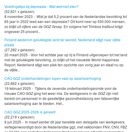
Voedingstips bij depressie - Wat wel/niet eten?
(52,621 x gelezen)
8 november 2023 - Wist je dat 5,2 procent van de Nederlandse bevolking tot
65 jaar in 2022 leed aan een depressie? Dit komt neer op 550.000 mensen,
zo blijkt uit cijfers van de GGZ Groep. En volgens het Trimbos Instituut krijgt
ongeveer 25 procent...
Finland wederom gelukkigste land ter wereld, Nederland stijgt naar vijfde
plaats
(27,282 x gelezen)
20 maart 2025 - Voor het achtste jaar op rij is Finland uitgeroepen tot het land
met de gelukkigste bevolking, zo blijkt uit het nieuwste World Happiness
Report. Nederland stijgt een plek ten opzichte van vorig jaar en staat nu op
de vijfde...
CAO GGZ onderhandelingen lopen vast op salarisverhoging
(22,662 x gelezen)
19 februari 2025 - Tijdens de zevende onderhandelingsronde voor de
nieuwe CAO GGZ ging het weer mis. De werkgevers in de GGZ zijn niet
bereid om personeel in de geestelijke gezondheidszorg een fatsoenlijke
salarisverhoging aan te bieden. Het...
CAO GGZ 2025-2026 is gereed!
(22,219 x gelezen)
9 juli 2025 - In maart eerder dit jaar bereikte een delegatie van werkgevers,
vertegenwoordigd door de Nederlandse ggz, met vakbonden FNV, CNV, FBZ
en NU’91 een onderhandelingsresultaat over nieuwe arbeidsvoorwaarden