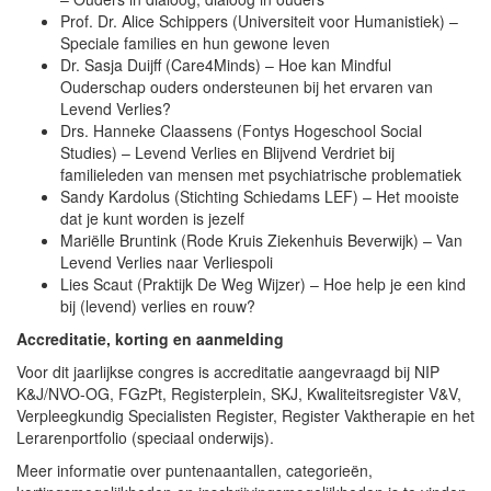
Prof. Dr. Alice Schippers (Universiteit voor Humanistiek) –
Speciale families en hun gewone leven
Dr. Sasja Duijff (Care4Minds) – Hoe kan Mindful
Ouderschap ouders ondersteunen bij het ervaren van
Levend Verlies?
Drs. Hanneke Claassens (Fontys Hogeschool Social
Studies) – Levend Verlies en Blijvend Verdriet bij
familieleden van mensen met psychiatrische problematiek
Sandy Kardolus (Stichting Schiedams LEF) – Het mooiste
dat je kunt worden is jezelf
Mariëlle Bruntink (Rode Kruis Ziekenhuis Beverwijk) – Van
Levend Verlies naar Verliespoli
Lies Scaut (Praktijk De Weg Wijzer) – Hoe help je een kind
bij (levend) verlies en rouw?
Accreditatie, korting en aanmelding
Voor dit jaarlijkse congres is accreditatie aangevraagd bij NIP
K&J/NVO-OG, FGzPt, Registerplein, SKJ, Kwaliteitsregister V&V,
Verpleegkundig Specialisten Register, Register Vaktherapie en het
Lerarenportfolio (speciaal onderwijs).
Meer informatie over puntenaantallen, categorieën,