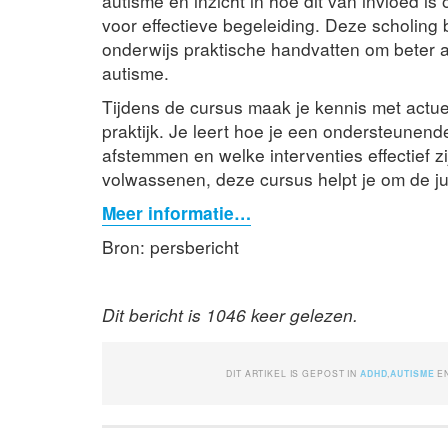
autisme en inzicht in hoe dit van invloed i
voor effectieve begeleiding. Deze scholing 
onderwijs praktische handvatten om beter a
autisme.
Tijdens de cursus maak je kennis met actue
praktijk. Je leert hoe je een ondersteunen
afstemmen en welke interventies effectief zi
volwassenen, deze cursus helpt je om de ju
Meer informatie…
Bron: persbericht
Dit bericht is 1046 keer gelezen.
DIT ARTIKEL IS GEPOST IN
ADHD
,
AUTISME
E