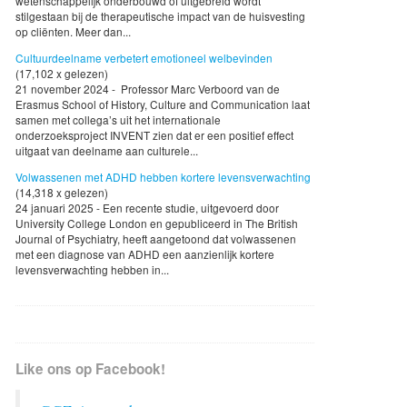
wetenschappelijk onderbouwd of uitgebreid wordt
stilgestaan bij de therapeutische impact van de huisvesting
op cliënten. Meer dan...
Cultuurdeelname verbetert emotioneel welbevinden
(17,102 x gelezen)
21 november 2024 - Professor Marc Verboord van de
Erasmus School of History, Culture and Communication laat
samen met collega’s uit het internationale
onderzoeksproject INVENT zien dat er een positief effect
uitgaat van deelname aan culturele...
Volwassenen met ADHD hebben kortere levensverwachting
(14,318 x gelezen)
24 januari 2025 - Een recente studie, uitgevoerd door
University College London en gepubliceerd in The British
Journal of Psychiatry, heeft aangetoond dat volwassenen
met een diagnose van ADHD een aanzienlijk kortere
levensverwachting hebben in...
Like ons op Facebook!