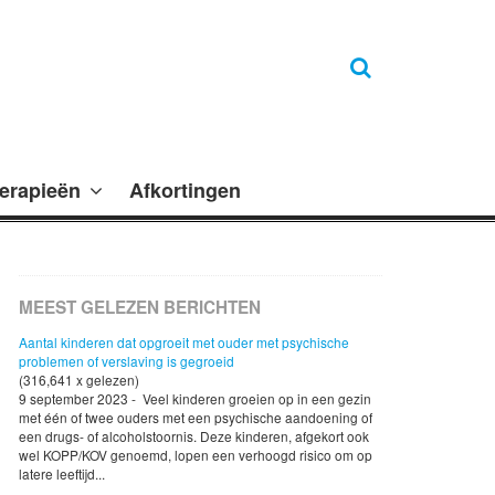
erapieën
Afkortingen
MEEST GELEZEN BERICHTEN
Aantal kinderen dat opgroeit met ouder met psychische
problemen of verslaving is gegroeid
(316,641 x gelezen)
9 september 2023 - Veel kinderen groeien op in een gezin
met één of twee ouders met een psychische aandoening of
een drugs- of alcoholstoornis. Deze kinderen, afgekort ook
wel KOPP/KOV genoemd, lopen een verhoogd risico om op
latere leeftijd...