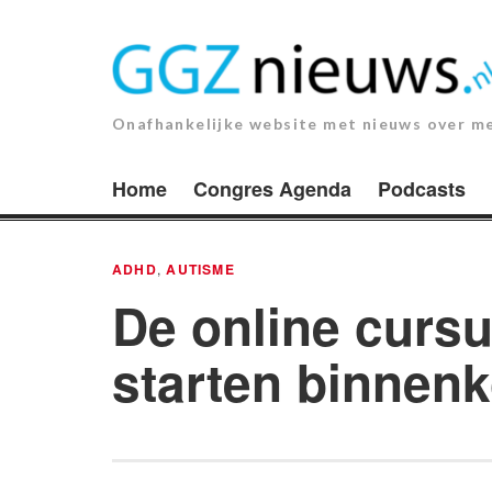
Ga
naar
de
inhoud.
Onafhankelijke website met nieuws over m
Home
Congres Agenda
Podcasts
ADHD
,
AUTISME
De online curs
starten binnenk