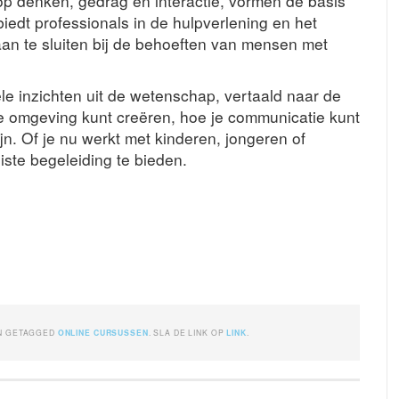
s op denken, gedrag en interactie, vormen de basis
biedt professionals in de hulpverlening en het
an te sluiten bij de behoeften van mensen met
le inzichten uit de wetenschap, vertaald naar de
de omgeving kunt creëren, hoe je communicatie kunt
jn. Of je nu werkt met kinderen, jongeren of
iste begeleiding te bieden.
N GETAGGED
ONLINE CURSUSSEN
. SLA DE LINK OP
LINK
.