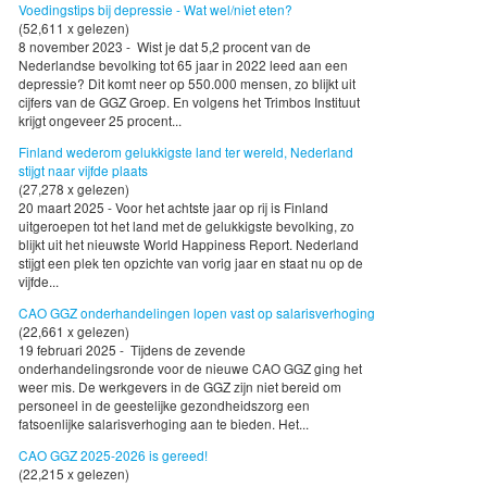
Voedingstips bij depressie - Wat wel/niet eten?
(52,611 x gelezen)
8 november 2023 - Wist je dat 5,2 procent van de
Nederlandse bevolking tot 65 jaar in 2022 leed aan een
depressie? Dit komt neer op 550.000 mensen, zo blijkt uit
cijfers van de GGZ Groep. En volgens het Trimbos Instituut
krijgt ongeveer 25 procent...
Finland wederom gelukkigste land ter wereld, Nederland
stijgt naar vijfde plaats
(27,278 x gelezen)
20 maart 2025 - Voor het achtste jaar op rij is Finland
uitgeroepen tot het land met de gelukkigste bevolking, zo
blijkt uit het nieuwste World Happiness Report. Nederland
stijgt een plek ten opzichte van vorig jaar en staat nu op de
vijfde...
CAO GGZ onderhandelingen lopen vast op salarisverhoging
(22,661 x gelezen)
19 februari 2025 - Tijdens de zevende
onderhandelingsronde voor de nieuwe CAO GGZ ging het
weer mis. De werkgevers in de GGZ zijn niet bereid om
personeel in de geestelijke gezondheidszorg een
fatsoenlijke salarisverhoging aan te bieden. Het...
CAO GGZ 2025-2026 is gereed!
(22,215 x gelezen)