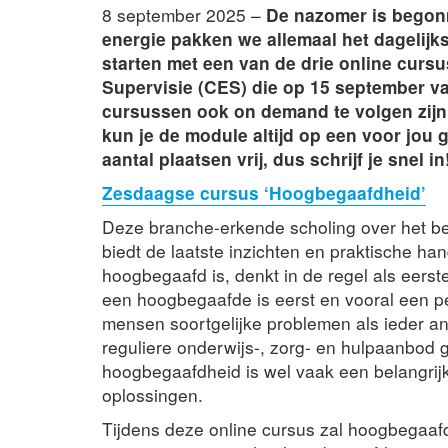
8 september 2025 –
De nazomer is begonn
energie pakken we allemaal het dagelij
starten met een van de drie online curs
Supervisie (CES) die op 15 september van
cursussen ook on demand te volgen zijn
kun je de module altijd op een voor jou 
aantal plaatsen vrij, dus schrijf je snel in
Zesdaagse cursus ‘Hoogbegaafdheid’
Deze branche-erkende scholing over het b
biedt de laatste inzichten en praktische ha
hoogbegaafd is, denkt in de regel als eerst
een hoogbegaafde is eerst en vooral een pe
mensen soortgelijke problemen als ieder ande
reguliere onderwijs-, zorg- en hulpaanbod
hoogbegaafdheid is wel vaak een belangrij
oplossingen.
Tijdens deze online cursus zal hoogbegaafd