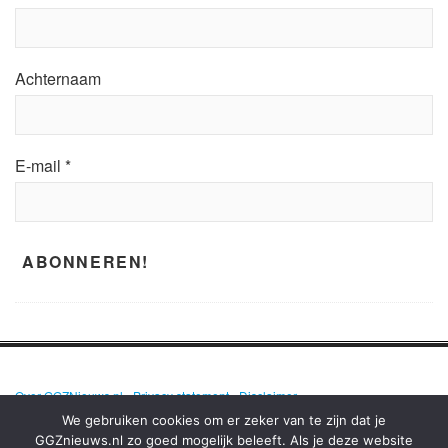
Achternaam
E-mail
*
Over GGZNieuws.nl
•
Privacy statement
•
Disclaimer
We gebruiken cookies om er zeker van te zijn dat je
GGZnieuws.nl zo goed mogelijk beleeft. Als je deze website