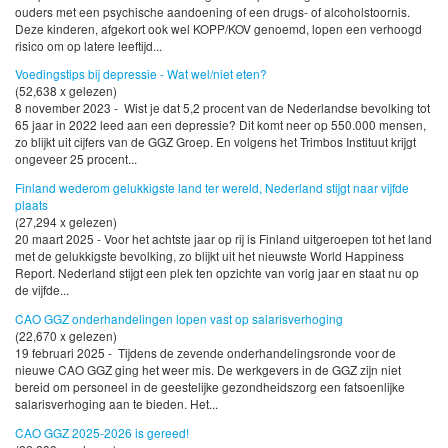
ouders met een psychische aandoening of een drugs- of alcoholstoornis.
Deze kinderen, afgekort ook wel KOPP/KOV genoemd, lopen een verhoogd
risico om op latere leeftijd...
Voedingstips bij depressie - Wat wel/niet eten?
(52,638 x gelezen)
8 november 2023 - Wist je dat 5,2 procent van de Nederlandse bevolking tot
65 jaar in 2022 leed aan een depressie? Dit komt neer op 550.000 mensen,
zo blijkt uit cijfers van de GGZ Groep. En volgens het Trimbos Instituut krijgt
ongeveer 25 procent...
Finland wederom gelukkigste land ter wereld, Nederland stijgt naar vijfde
plaats
(27,294 x gelezen)
20 maart 2025 - Voor het achtste jaar op rij is Finland uitgeroepen tot het land
met de gelukkigste bevolking, zo blijkt uit het nieuwste World Happiness
Report. Nederland stijgt een plek ten opzichte van vorig jaar en staat nu op
de vijfde...
CAO GGZ onderhandelingen lopen vast op salarisverhoging
(22,670 x gelezen)
19 februari 2025 - Tijdens de zevende onderhandelingsronde voor de
nieuwe CAO GGZ ging het weer mis. De werkgevers in de GGZ zijn niet
bereid om personeel in de geestelijke gezondheidszorg een fatsoenlijke
salarisverhoging aan te bieden. Het...
CAO GGZ 2025-2026 is gereed!