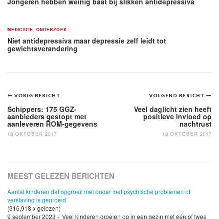
Jongeren hebben weinig baat bij slikken antidepressiva
MEDICATIE
,
ONDERZOEK
Niet antidepressiva maar depressie zelf leidt tot
gewichtsverandering
Bericht
VORIG BERICHT
VOLGEND BERICHT
navigatie
Schippers: 175 GGZ-
Veel daglicht zien heeft
aanbieders gestopt met
positieve invloed op
aanleveren ROM-gegevens
nachtrust
18 OKTOBER 2017
18 OKTOBER 2017
MEEST GELEZEN BERICHTEN
Aantal kinderen dat opgroeit met ouder met psychische problemen of
verslaving is gegroeid
(316,918 x gelezen)
9 september 2023 - Veel kinderen groeien op in een gezin met één of twee