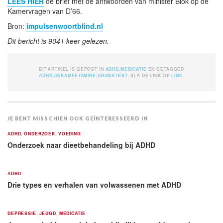
LEES HIER
de brief met de antwoorden van minister Blok op de
Kamervragen van D’66.
Bron:
impulsenwoortblind.nl
Dit bericht is 9041 keer gelezen.
DIT ARTIKEL IS GEPOST IN
ADHD
,
MEDICATIE
EN GETAGGED
ADHD
,
DEKAMFETAMINE
,
DRUGSTEST
. SLA DE LINK OP
LINK
.
JE BENT MISSCHIEN OOK GEÏNTERESSEERD IN
ADHD
,
ONDERZOEK
,
VOEDING
Onderzoek naar dieetbehandeling bij ADHD
ADHD
Drie types en verhalen van volwassenen met ADHD
DEPRESSIE
,
JEUGD
,
MEDICATIE