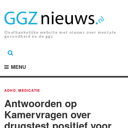
Ga
naar
de
inhoud.
Onafhankelijke website met nieuws over mentale
gezondheid en de ggz
MENU
ADHD
,
MEDICATIE
Antwoorden op
Kamervragen over
drugstest positief voor