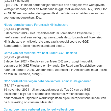
(22,233 x gelezen)
9 juli 2025 - In maart eerder dit jaar bereikte een delegatie van werkgevers,
vertegenwoordigd door de Nederlandse ggz, met vakbonden FNV, CNV, FBZ
en NU’91 een onderhandelingsresultaat over nieuwe arbeidsvoorwaarden
voor ggz-medewerkers. De...
Nieuw: zorgstandaard Forensisch klinische zorg
(20,445 x gelezen)
3 december 2024 - Het Expertisecentrum Forensische Psychiatrie (EFP)
heeft samen met een werkgroep van experts de zorgstandaard Forensisch
klinische zorg ontwikkeld, die vandaag is gepubliceerd op GGZ
Standaarden. Deze nieuwe standaard biedt...
Gerda van der Meer nieuwe bestuurder GGZ Friesland
(20,223 x gelezen)
3 december 2024 - Gerda van der Meer (56) wordt zorginhoudelijk
bestuurder bij GGZ Friesland en Synaeda. De Raad van Toezicht benoemt
haar per februari 2025. Van der Meer, woonachtig in Amsterdam, maar ‘hikke
en tein’ in Friesland, brengt...
GGZ oordeelt over eigen behandelkamers: er moet iets gebeuren.
(18,187 x gelezen)
19 november 2024 - Uit onderzoek onder de Top 20 van de GGZ-
instellingen blijkt dat er sporadisch structureel, wetenschappelijk
onderbouwd of uitgebreid wordt stilgestaan bij de therapeutische impact van
de huisvesting op cliënten. Meer dan...
Cultuurdeelname verbetert emotioneel welbevinden