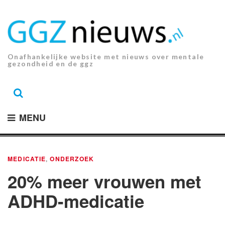
Ga
naar
de
inhoud.
Onafhankelijke website met nieuws over mentale
gezondheid en de ggz
MENU
MEDICATIE
,
ONDERZOEK
20% meer vrouwen met
ADHD-medicatie