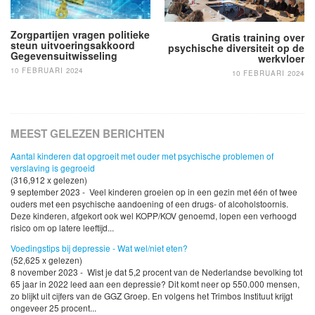
Zorgpartijen vragen politieke
Gratis training over
steun uitvoeringsakkoord
psychische diversiteit op de
Gegevensuitwisseling
werkvloer
10 FEBRUARI 2024
10 FEBRUARI 2024
MEEST GELEZEN BERICHTEN
Aantal kinderen dat opgroeit met ouder met psychische problemen of
verslaving is gegroeid
(316,912 x gelezen)
9 september 2023 - Veel kinderen groeien op in een gezin met één of twee
ouders met een psychische aandoening of een drugs- of alcoholstoornis.
Deze kinderen, afgekort ook wel KOPP/KOV genoemd, lopen een verhoogd
risico om op latere leeftijd...
Voedingstips bij depressie - Wat wel/niet eten?
(52,625 x gelezen)
8 november 2023 - Wist je dat 5,2 procent van de Nederlandse bevolking tot
65 jaar in 2022 leed aan een depressie? Dit komt neer op 550.000 mensen,
zo blijkt uit cijfers van de GGZ Groep. En volgens het Trimbos Instituut krijgt
ongeveer 25 procent...