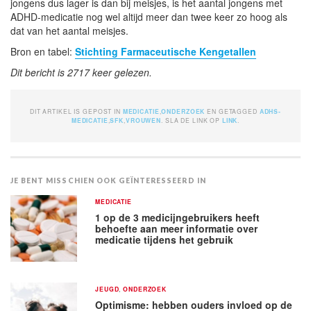
jongens dus lager is dan bij meisjes, is het aantal jongens met
ADHD-medicatie nog wel altijd meer dan twee keer zo hoog als
dat van het aantal meisjes.
Bron en tabel:
Stichting Farmaceutische Kengetallen
Dit bericht is 2717 keer gelezen.
DIT ARTIKEL IS GEPOST IN
MEDICATIE
,
ONDERZOEK
EN GETAGGED
ADHS-
MEDICATIE
,
SFK
,
VROUWEN
. SLA DE LINK OP
LINK
.
JE BENT MISSCHIEN OOK GEÏNTERESSEERD IN
MEDICATIE
1 op de 3 medicijngebruikers heeft
behoefte aan meer informatie over
medicatie tijdens het gebruik
JEUGD
,
ONDERZOEK
Optimisme: hebben ouders invloed op de