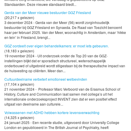
Standaarden. Deze nieuwe standaard biedt...
Gerda van der Meer nieuwe bestuurder GGZ Friesland
(20,217 x gelezen)
3 december 2024 - Gerda van der Meer (56) wordt zorginhoudelijk
bestuurder bij GGZ Friesland en Synaeda. De Raad van Toezicht benoemt
haar per februari 2025. Van der Meer, woonachtig in Amsterdam, maar ‘hikke
en tein’ in Friesland, brengt...
GGZ oordeelt over eigen behandelkamers: er moet iets gebeuren.
(18,183 x gelezen)
19 november 2024 - Uit onderzoek onder de Top 20 van de GGZ-
instellingen blijkt dat er sporadisch structureel, wetenschappelijk
onderbouwd of uitgebreid wordt stilgestaan bij de therapeutische impact van
de huisvesting op cliënten. Meer dan...
Cultuurdeelname verbetert emotioneel welbevinden
(17,104 x gelezen)
21 november 2024 - Professor Marc Verboord van de Erasmus School of
History, Culture and Communication laat samen met collega’s uit het
internationale onderzoeksproject INVENT zien dat er een positief effect
uitgaat van deelname aan culturele...
Volwassenen met ADHD hebben kortere levensverwachting
(14,325 x gelezen)
24 januari 2025 - Een recente studie, uitgevoerd door University College
London en gepubliceerd in The British Journal of Psychiatry, heeft