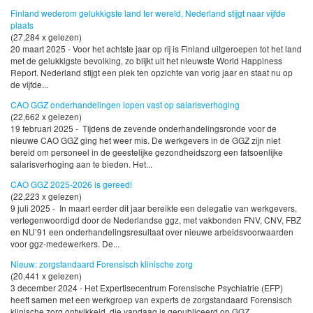
Finland wederom gelukkigste land ter wereld, Nederland stijgt naar vijfde
plaats
(27,284 x gelezen)
20 maart 2025 - Voor het achtste jaar op rij is Finland uitgeroepen tot het land
met de gelukkigste bevolking, zo blijkt uit het nieuwste World Happiness
Report. Nederland stijgt een plek ten opzichte van vorig jaar en staat nu op
de vijfde...
CAO GGZ onderhandelingen lopen vast op salarisverhoging
(22,662 x gelezen)
19 februari 2025 - Tijdens de zevende onderhandelingsronde voor de
nieuwe CAO GGZ ging het weer mis. De werkgevers in de GGZ zijn niet
bereid om personeel in de geestelijke gezondheidszorg een fatsoenlijke
salarisverhoging aan te bieden. Het...
CAO GGZ 2025-2026 is gereed!
(22,223 x gelezen)
9 juli 2025 - In maart eerder dit jaar bereikte een delegatie van werkgevers,
vertegenwoordigd door de Nederlandse ggz, met vakbonden FNV, CNV, FBZ
en NU’91 een onderhandelingsresultaat over nieuwe arbeidsvoorwaarden
voor ggz-medewerkers. De...
Nieuw: zorgstandaard Forensisch klinische zorg
(20,441 x gelezen)
3 december 2024 - Het Expertisecentrum Forensische Psychiatrie (EFP)
heeft samen met een werkgroep van experts de zorgstandaard Forensisch
klinische zorg ontwikkeld, die vandaag is gepubliceerd op GGZ