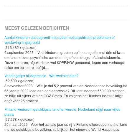
MEEST GELEZEN BERICHTEN
Aantal kinderen dat opgroeit met ouder met psychische problemen of
verslaving is gegroeid
(316,482 x gelezen)
9 september 2023 - Veel kinderen groeien op in een gezin met één of twee
ouders met een psychische aandoening of een drugs- of alcoholstoornis.
Deze kinderen, afgekort ook wel KOPP/KOV genoemd, lopen een verhoogd
risico om op latere leeftijd...
Voedingstips bij depressie - Wat wel/niet eten?
(52,609 x gelezen)
8 november 2023 - Wist je dat 5,2 procent van de Nederlandse bevolking tot
65 jaar in 2022 leed aan een depressie? Dit komt neer op 550.000 mensen,
zo blijkt uit cijfers van de GGZ Groep. En volgens het Trimbos Instituut krijgt
ongeveer 25 procent...
Finland wederom gelukkigste land ter wereld, Nederland stijgt naar vijfde
plaats
(27,278 x gelezen)
20 maart 2025 - Voor het achtste jaar op rij is Finland uitgeroepen tot het land
met de gelukkigste bevolking, zo blijkt uit het nieuwste World Happiness