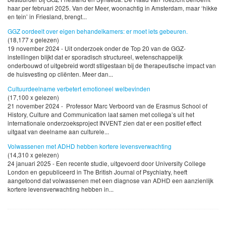
haar per februari 2025. Van der Meer, woonachtig in Amsterdam, maar ‘hikke
en tein’ in Friesland, brengt...
GGZ oordeelt over eigen behandelkamers: er moet iets gebeuren.
(18,177 x gelezen)
19 november 2024 - Uit onderzoek onder de Top 20 van de GGZ-
instellingen blijkt dat er sporadisch structureel, wetenschappelijk
onderbouwd of uitgebreid wordt stilgestaan bij de therapeutische impact van
de huisvesting op cliënten. Meer dan...
Cultuurdeelname verbetert emotioneel welbevinden
(17,100 x gelezen)
21 november 2024 - Professor Marc Verboord van de Erasmus School of
History, Culture and Communication laat samen met collega’s uit het
internationale onderzoeksproject INVENT zien dat er een positief effect
uitgaat van deelname aan culturele...
Volwassenen met ADHD hebben kortere levensverwachting
(14,310 x gelezen)
24 januari 2025 - Een recente studie, uitgevoerd door University College
London en gepubliceerd in The British Journal of Psychiatry, heeft
aangetoond dat volwassenen met een diagnose van ADHD een aanzienlijk
kortere levensverwachting hebben in...