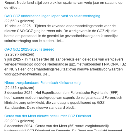
Report. Nederland stijgt een plek ten opzichte van vorig jaar en staat nu op
de vijfde...
CAO GGZ onderhandelingen lopen vast op salarisverhoging
(22,660 x gelezen)
19 februari 2025 - Tijdens de zevende onderhandelingsronde voor de
nieuwe CAO GGZ ging het weer mis. De werkgevers in de GGZ zijn niet
bereid om personeel in de geestelijke gezondheidszorg een fatsoenlijke
salarisverhoging aan te bieden. Het...
CAO GGZ 2025-2026 is gereed!
(22,209 x gelezen)
9 juli 2025 - In maart eerder dit jaar bereikte een delegatie van werkgevers,
vertegenwoordigd door de Nederlandse ggz, met vakbonden FNV, CNV, FBZ
en NU’91 een onderhandelingsresultaat over nieuwe arbeidsvoorwaarden
voor ggz-medewerkers. De...
Nieuw: zorgstandaard Forensisch klinische zorg
(20,435 x gelezen)
3 december 2024 - Het Expertisecentrum Forensische Psychiatrie (EFP)
heeft samen met een werkgroep van experts de zorgstandaard Forensisch
klinische zorg ontwikkeld, die vandaag is gepubliceerd op GGZ
Standaarden. Deze nieuwe standaard biedt...
Gerda van der Meer nieuwe bestuurder GGZ Friesland
(20,209 x gelezen)
3 december 2024 - Gerda van der Meer (56) wordt zorginhoudelijk
bestuurder bij GGZ Friesland en Synaeda. De Raad van Toezicht benoemt