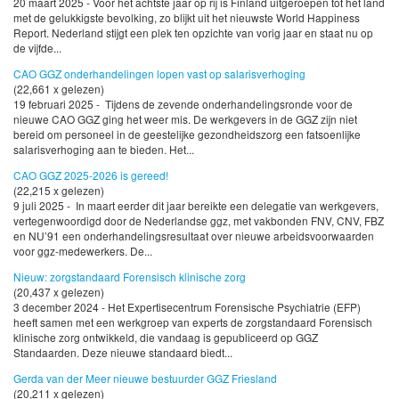
20 maart 2025 - Voor het achtste jaar op rij is Finland uitgeroepen tot het land
met de gelukkigste bevolking, zo blijkt uit het nieuwste World Happiness
Report. Nederland stijgt een plek ten opzichte van vorig jaar en staat nu op
de vijfde...
CAO GGZ onderhandelingen lopen vast op salarisverhoging
(22,661 x gelezen)
19 februari 2025 - Tijdens de zevende onderhandelingsronde voor de
nieuwe CAO GGZ ging het weer mis. De werkgevers in de GGZ zijn niet
bereid om personeel in de geestelijke gezondheidszorg een fatsoenlijke
salarisverhoging aan te bieden. Het...
CAO GGZ 2025-2026 is gereed!
(22,215 x gelezen)
9 juli 2025 - In maart eerder dit jaar bereikte een delegatie van werkgevers,
vertegenwoordigd door de Nederlandse ggz, met vakbonden FNV, CNV, FBZ
en NU’91 een onderhandelingsresultaat over nieuwe arbeidsvoorwaarden
voor ggz-medewerkers. De...
Nieuw: zorgstandaard Forensisch klinische zorg
(20,437 x gelezen)
3 december 2024 - Het Expertisecentrum Forensische Psychiatrie (EFP)
heeft samen met een werkgroep van experts de zorgstandaard Forensisch
klinische zorg ontwikkeld, die vandaag is gepubliceerd op GGZ
Standaarden. Deze nieuwe standaard biedt...
Gerda van der Meer nieuwe bestuurder GGZ Friesland
(20,211 x gelezen)