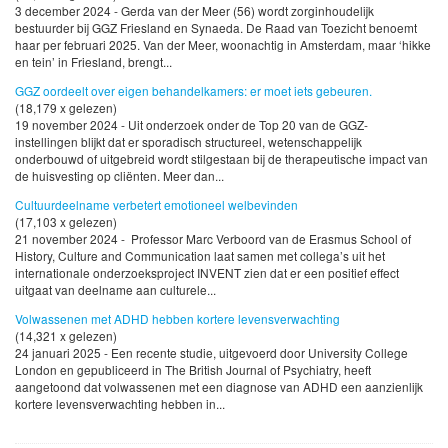
3 december 2024 - Gerda van der Meer (56) wordt zorginhoudelijk
bestuurder bij GGZ Friesland en Synaeda. De Raad van Toezicht benoemt
haar per februari 2025. Van der Meer, woonachtig in Amsterdam, maar ‘hikke
en tein’ in Friesland, brengt...
GGZ oordeelt over eigen behandelkamers: er moet iets gebeuren.
(18,179 x gelezen)
19 november 2024 - Uit onderzoek onder de Top 20 van de GGZ-
instellingen blijkt dat er sporadisch structureel, wetenschappelijk
onderbouwd of uitgebreid wordt stilgestaan bij de therapeutische impact van
de huisvesting op cliënten. Meer dan...
Cultuurdeelname verbetert emotioneel welbevinden
(17,103 x gelezen)
21 november 2024 - Professor Marc Verboord van de Erasmus School of
History, Culture and Communication laat samen met collega’s uit het
internationale onderzoeksproject INVENT zien dat er een positief effect
uitgaat van deelname aan culturele...
Volwassenen met ADHD hebben kortere levensverwachting
(14,321 x gelezen)
24 januari 2025 - Een recente studie, uitgevoerd door University College
London en gepubliceerd in The British Journal of Psychiatry, heeft
aangetoond dat volwassenen met een diagnose van ADHD een aanzienlijk
kortere levensverwachting hebben in...