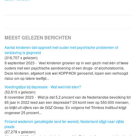
MEEST GELEZEN BERICHTEN
Aantal kinderen dat opgroeit met ouder met psychische problemen of
verslaving is gegroeid
(316,707 x gelezen)
9 september 2023 - Veel kinderen groeien op in een gezin met één of twee
ouders met een psychische aandoening of een drugs- of alcoholstoornis.
Deze kinderen, afgekort ook wel KOPP/KOV genoemd, lopen een verhoogd
risico om op latere leeftijd...
Voedingstips bij depressie - Wat wel/niet eten?
(52,615 x gelezen)
8 november 2023 - Wist je dat 5,2 procent van de Nederlandse bevolking tot
65 jaar in 2022 leed aan een depressie? Dit komt neer op 550.000 mensen,
zo blijkt uit cijfers van de GGZ Groep. En volgens het Trimbos Instituut krijgt
ongeveer 25 procent...
Finland wederom gelukkigste land ter wereld, Nederland stijgt naar vijfde
plaats
(27,278 x gelezen)