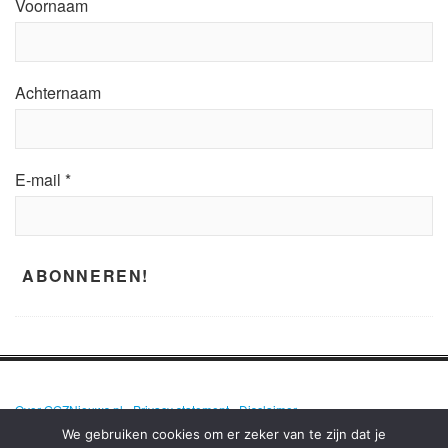
Voornaam
Achternaam
E-mail
*
Over GGZNieuws.nl
•
Privacy statement
•
Disclaimer
We gebruiken cookies om er zeker van te zijn dat je