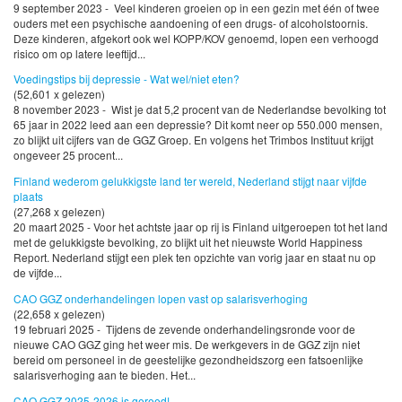
9 september 2023 - Veel kinderen groeien op in een gezin met één of twee
ouders met een psychische aandoening of een drugs- of alcoholstoornis.
Deze kinderen, afgekort ook wel KOPP/KOV genoemd, lopen een verhoogd
risico om op latere leeftijd...
Voedingstips bij depressie - Wat wel/niet eten?
(52,601 x gelezen)
8 november 2023 - Wist je dat 5,2 procent van de Nederlandse bevolking tot
65 jaar in 2022 leed aan een depressie? Dit komt neer op 550.000 mensen,
zo blijkt uit cijfers van de GGZ Groep. En volgens het Trimbos Instituut krijgt
ongeveer 25 procent...
Finland wederom gelukkigste land ter wereld, Nederland stijgt naar vijfde
plaats
(27,268 x gelezen)
20 maart 2025 - Voor het achtste jaar op rij is Finland uitgeroepen tot het land
met de gelukkigste bevolking, zo blijkt uit het nieuwste World Happiness
Report. Nederland stijgt een plek ten opzichte van vorig jaar en staat nu op
de vijfde...
CAO GGZ onderhandelingen lopen vast op salarisverhoging
(22,658 x gelezen)
19 februari 2025 - Tijdens de zevende onderhandelingsronde voor de
nieuwe CAO GGZ ging het weer mis. De werkgevers in de GGZ zijn niet
bereid om personeel in de geestelijke gezondheidszorg een fatsoenlijke
salarisverhoging aan te bieden. Het...
CAO GGZ 2025-2026 is gereed!