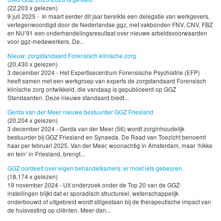
(22,203 x gelezen)
9 juli 2025 - In maart eerder dit jaar bereikte een delegatie van werkgevers,
vertegenwoordigd door de Nederlandse ggz, met vakbonden FNV, CNV, FBZ
en NU’91 een onderhandelingsresultaat over nieuwe arbeidsvoorwaarden
voor ggz-medewerkers. De...
Nieuw: zorgstandaard Forensisch klinische zorg
(20,430 x gelezen)
3 december 2024 - Het Expertisecentrum Forensische Psychiatrie (EFP)
heeft samen met een werkgroep van experts de zorgstandaard Forensisch
klinische zorg ontwikkeld, die vandaag is gepubliceerd op GGZ
Standaarden. Deze nieuwe standaard biedt...
Gerda van der Meer nieuwe bestuurder GGZ Friesland
(20,204 x gelezen)
3 december 2024 - Gerda van der Meer (56) wordt zorginhoudelijk
bestuurder bij GGZ Friesland en Synaeda. De Raad van Toezicht benoemt
haar per februari 2025. Van der Meer, woonachtig in Amsterdam, maar ‘hikke
en tein’ in Friesland, brengt...
GGZ oordeelt over eigen behandelkamers: er moet iets gebeuren.
(18,174 x gelezen)
19 november 2024 - Uit onderzoek onder de Top 20 van de GGZ-
instellingen blijkt dat er sporadisch structureel, wetenschappelijk
onderbouwd of uitgebreid wordt stilgestaan bij de therapeutische impact van
de huisvesting op cliënten. Meer dan...