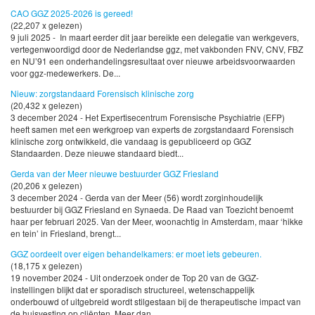
CAO GGZ 2025-2026 is gereed!
(22,207 x gelezen)
9 juli 2025 - In maart eerder dit jaar bereikte een delegatie van werkgevers,
vertegenwoordigd door de Nederlandse ggz, met vakbonden FNV, CNV, FBZ
en NU’91 een onderhandelingsresultaat over nieuwe arbeidsvoorwaarden
voor ggz-medewerkers. De...
Nieuw: zorgstandaard Forensisch klinische zorg
(20,432 x gelezen)
3 december 2024 - Het Expertisecentrum Forensische Psychiatrie (EFP)
heeft samen met een werkgroep van experts de zorgstandaard Forensisch
klinische zorg ontwikkeld, die vandaag is gepubliceerd op GGZ
Standaarden. Deze nieuwe standaard biedt...
Gerda van der Meer nieuwe bestuurder GGZ Friesland
(20,206 x gelezen)
3 december 2024 - Gerda van der Meer (56) wordt zorginhoudelijk
bestuurder bij GGZ Friesland en Synaeda. De Raad van Toezicht benoemt
haar per februari 2025. Van der Meer, woonachtig in Amsterdam, maar ‘hikke
en tein’ in Friesland, brengt...
GGZ oordeelt over eigen behandelkamers: er moet iets gebeuren.
(18,175 x gelezen)
19 november 2024 - Uit onderzoek onder de Top 20 van de GGZ-
instellingen blijkt dat er sporadisch structureel, wetenschappelijk
onderbouwd of uitgebreid wordt stilgestaan bij de therapeutische impact van
de huisvesting op cliënten. Meer dan...