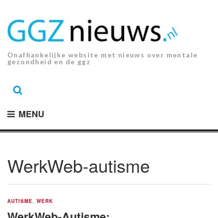
Ga
naar
de
inhoud.
Onafhankelijke website met nieuws over mentale
gezondheid en de ggz
MENU
WerkWeb-autisme
AUTISME
,
WERK
WerkWeb-Autisme: