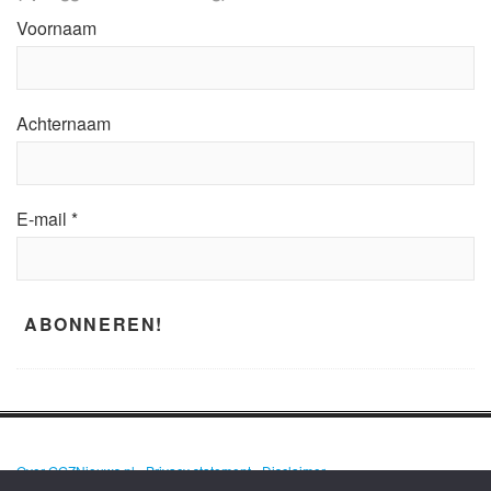
Voornaam
Achternaam
E-mail
*
Over GGZNieuws.nl
•
Privacy statement
•
Disclaimer