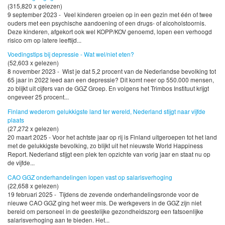
(315,820 x gelezen)
9 september 2023 - Veel kinderen groeien op in een gezin met één of twee
ouders met een psychische aandoening of een drugs- of alcoholstoornis.
Deze kinderen, afgekort ook wel KOPP/KOV genoemd, lopen een verhoogd
risico om op latere leeftijd...
Voedingstips bij depressie - Wat wel/niet eten?
(52,603 x gelezen)
8 november 2023 - Wist je dat 5,2 procent van de Nederlandse bevolking tot
65 jaar in 2022 leed aan een depressie? Dit komt neer op 550.000 mensen,
zo blijkt uit cijfers van de GGZ Groep. En volgens het Trimbos Instituut krijgt
ongeveer 25 procent...
Finland wederom gelukkigste land ter wereld, Nederland stijgt naar vijfde
plaats
(27,272 x gelezen)
20 maart 2025 - Voor het achtste jaar op rij is Finland uitgeroepen tot het land
met de gelukkigste bevolking, zo blijkt uit het nieuwste World Happiness
Report. Nederland stijgt een plek ten opzichte van vorig jaar en staat nu op
de vijfde...
CAO GGZ onderhandelingen lopen vast op salarisverhoging
(22,658 x gelezen)
19 februari 2025 - Tijdens de zevende onderhandelingsronde voor de
nieuwe CAO GGZ ging het weer mis. De werkgevers in de GGZ zijn niet
bereid om personeel in de geestelijke gezondheidszorg een fatsoenlijke
salarisverhoging aan te bieden. Het...