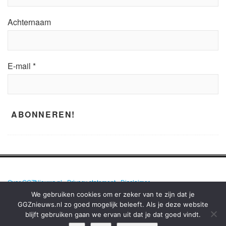
Achternaam
E-mail
*
Over GGZNieuws.nl
•
Privacy statement
•
Disclaimer
We gebruiken cookies om er zeker van te zijn dat je
GGZnieuws.nl zo goed mogelijk beleeft. Als je deze website
blijft gebruiken gaan we ervan uit dat je dat goed vindt.
GGZNIEUWS.NL – ELKE DAG HET NIEUWS OVER MENTALE GEZONDHEID
EN DE GGZ OP EEN RIJ!