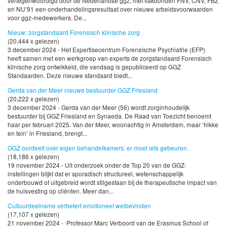
vertegenwoordigd door de Nederlandse ggz, met vakbonden FNV, CNV, FBZ
en NU’91 een onderhandelingsresultaat over nieuwe arbeidsvoorwaarden
voor ggz-medewerkers. De...
Nieuw: zorgstandaard Forensisch klinische zorg
(20,444 x gelezen)
3 december 2024 - Het Expertisecentrum Forensische Psychiatrie (EFP)
heeft samen met een werkgroep van experts de zorgstandaard Forensisch
klinische zorg ontwikkeld, die vandaag is gepubliceerd op GGZ
Standaarden. Deze nieuwe standaard biedt...
Gerda van der Meer nieuwe bestuurder GGZ Friesland
(20,222 x gelezen)
3 december 2024 - Gerda van der Meer (56) wordt zorginhoudelijk
bestuurder bij GGZ Friesland en Synaeda. De Raad van Toezicht benoemt
haar per februari 2025. Van der Meer, woonachtig in Amsterdam, maar ‘hikke
en tein’ in Friesland, brengt...
GGZ oordeelt over eigen behandelkamers: er moet iets gebeuren.
(18,186 x gelezen)
19 november 2024 - Uit onderzoek onder de Top 20 van de GGZ-
instellingen blijkt dat er sporadisch structureel, wetenschappelijk
onderbouwd of uitgebreid wordt stilgestaan bij de therapeutische impact van
de huisvesting op cliënten. Meer dan...
Cultuurdeelname verbetert emotioneel welbevinden
(17,107 x gelezen)
21 november 2024 - Professor Marc Verboord van de Erasmus School of