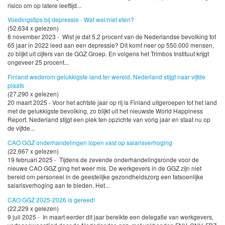
risico om op latere leeftijd...
Voedingstips bij depressie - Wat wel/niet eten?
(52,634 x gelezen)
8 november 2023 - Wist je dat 5,2 procent van de Nederlandse bevolking tot
65 jaar in 2022 leed aan een depressie? Dit komt neer op 550.000 mensen,
zo blijkt uit cijfers van de GGZ Groep. En volgens het Trimbos Instituut krijgt
ongeveer 25 procent...
Finland wederom gelukkigste land ter wereld, Nederland stijgt naar vijfde
plaats
(27,290 x gelezen)
20 maart 2025 - Voor het achtste jaar op rij is Finland uitgeroepen tot het land
met de gelukkigste bevolking, zo blijkt uit het nieuwste World Happiness
Report. Nederland stijgt een plek ten opzichte van vorig jaar en staat nu op
de vijfde...
CAO GGZ onderhandelingen lopen vast op salarisverhoging
(22,667 x gelezen)
19 februari 2025 - Tijdens de zevende onderhandelingsronde voor de
nieuwe CAO GGZ ging het weer mis. De werkgevers in de GGZ zijn niet
bereid om personeel in de geestelijke gezondheidszorg een fatsoenlijke
salarisverhoging aan te bieden. Het...
CAO GGZ 2025-2026 is gereed!
(22,229 x gelezen)
9 juli 2025 - In maart eerder dit jaar bereikte een delegatie van werkgevers,