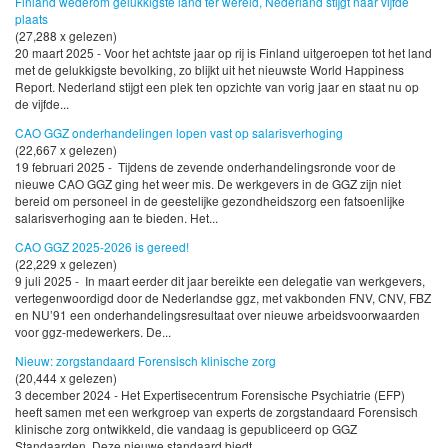
Finland wederom gelukkigste land ter wereld, Nederland stijgt naar vijfde
plaats
(27,288 x gelezen)
20 maart 2025 - Voor het achtste jaar op rij is Finland uitgeroepen tot het land
met de gelukkigste bevolking, zo blijkt uit het nieuwste World Happiness
Report. Nederland stijgt een plek ten opzichte van vorig jaar en staat nu op
de vijfde...
CAO GGZ onderhandelingen lopen vast op salarisverhoging
(22,667 x gelezen)
19 februari 2025 - Tijdens de zevende onderhandelingsronde voor de
nieuwe CAO GGZ ging het weer mis. De werkgevers in de GGZ zijn niet
bereid om personeel in de geestelijke gezondheidszorg een fatsoenlijke
salarisverhoging aan te bieden. Het...
CAO GGZ 2025-2026 is gereed!
(22,229 x gelezen)
9 juli 2025 - In maart eerder dit jaar bereikte een delegatie van werkgevers,
vertegenwoordigd door de Nederlandse ggz, met vakbonden FNV, CNV, FBZ
en NU’91 een onderhandelingsresultaat over nieuwe arbeidsvoorwaarden
voor ggz-medewerkers. De...
Nieuw: zorgstandaard Forensisch klinische zorg
(20,444 x gelezen)
3 december 2024 - Het Expertisecentrum Forensische Psychiatrie (EFP)
heeft samen met een werkgroep van experts de zorgstandaard Forensisch
klinische zorg ontwikkeld, die vandaag is gepubliceerd op GGZ
Standaarden. Deze nieuwe standaard biedt...