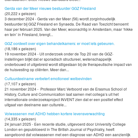
Gerda van der Meer nieuwe bestuurder GGZ Friesland
(20,222 x gelezen)
3 december 2024 - Gerda van der Meer (56) wordt zorginhoudelijk
bestuurder bij GGZ Friesland en Synaeda. De Raad van Toezicht benoemt
haar per februari 2025. Van der Meer, woonachtig in Amsterdam, maar ‘hikke
en tein’ in Friesland, brengt...
GGZ oordeelt over eigen behandelkamers: er moet iets gebeuren.
(18,186 x gelezen)
19 november 2024 - Uit onderzoek onder de Top 20 van de GGZ-
instellingen blijkt dat er sporadisch structureel, wetenschappelijk
onderbouwd of uitgebreid wordt stilgestaan bij de therapeutische impact van
de huisvesting op cliënten. Meer dan...
Cultuurdeelname verbetert emotioneel welbevinden
(17,107 x gelezen)
21 november 2024 - Professor Marc Verboord van de Erasmus School of
History, Culture and Communication laat samen met collega’s uit het
internationale onderzoeksproject INVENT zien dat er een positief effect
uitgaat van deelname aan culturele...
Volwassenen met ADHD hebben kortere levensverwachting
(14,335 x gelezen)
24 januari 2025 - Een recente studie, uitgevoerd door University College
London en gepubliceerd in The British Journal of Psychiatry, heeft
aangetoond dat volwassenen met een diagnose van ADHD een aanzienlijk