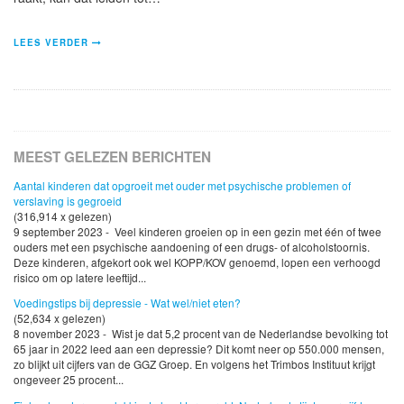
LEES VERDER
MEEST GELEZEN BERICHTEN
Aantal kinderen dat opgroeit met ouder met psychische problemen of
verslaving is gegroeid
(316,914 x gelezen)
9 september 2023 - Veel kinderen groeien op in een gezin met één of twee
ouders met een psychische aandoening of een drugs- of alcoholstoornis.
Deze kinderen, afgekort ook wel KOPP/KOV genoemd, lopen een verhoogd
risico om op latere leeftijd...
Voedingstips bij depressie - Wat wel/niet eten?
(52,634 x gelezen)
8 november 2023 - Wist je dat 5,2 procent van de Nederlandse bevolking tot
65 jaar in 2022 leed aan een depressie? Dit komt neer op 550.000 mensen,
zo blijkt uit cijfers van de GGZ Groep. En volgens het Trimbos Instituut krijgt
ongeveer 25 procent...