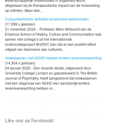
wetenschappelijk onderbouwd of uitgebreid wordt
stilgestaan bij de therapeutische impact van de huisvesting
op cliënten. Meer dan...
Cultuurdeelname verbetert emotioneel welbevinden
(17,099 x gelezen)
21 november 2024 - Professor Marc Verboord van de
Erasmus School of History, Culture and Communication laat
samen met collega’s uit het internationale
onderzoeksproject INVENT zien dat er een positief effect
uitgaat van deelname aan culturele...
Volwassenen met ADHD hebben kortere levensverwachting
(14,304 x gelezen)
24 januari 2025 - Een recente studie, uitgevoerd door
University College London en gepubliceerd in The British
Journal of Psychiatry, heeft aangetoond dat volwassenen
met een diagnose van ADHD een aanzienlijk kortere
levensverwachting hebben in...
Like ons op Facebook!