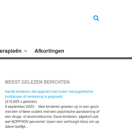
erapieën
Afkortingen
MEEST GELEZEN BERICHTEN
Aantal kinderen dat opgroeit met ouder met psychische
problemen of verslaving is gegroeid
(315,925 x gelezen)
9 september 2023 - Veel kinderen groeien op in een gezin
met één of twee ouders met een psychische aandoening of
een drugs- of alcoholstoornis. Deze kinderen, afgekort ook
wel KOPP/KOV genoemd, lopen een verhoogd risico om op
latere leeftijd...