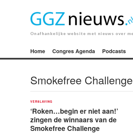
Ga
naar
de
inhoud.
Onafhankelijke website met nieuws over m
Home
Congres Agenda
Podcasts
Smokefree Challenge
VERSLAVING
‘Roken…begin er niet aan!’
zingen de winnaars van de
Smokefree Challenge