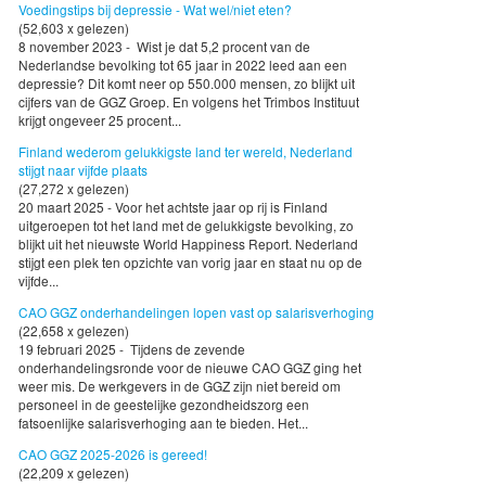
Voedingstips bij depressie - Wat wel/niet eten?
(52,603 x gelezen)
8 november 2023 - Wist je dat 5,2 procent van de
Nederlandse bevolking tot 65 jaar in 2022 leed aan een
depressie? Dit komt neer op 550.000 mensen, zo blijkt uit
cijfers van de GGZ Groep. En volgens het Trimbos Instituut
krijgt ongeveer 25 procent...
Finland wederom gelukkigste land ter wereld, Nederland
stijgt naar vijfde plaats
(27,272 x gelezen)
20 maart 2025 - Voor het achtste jaar op rij is Finland
uitgeroepen tot het land met de gelukkigste bevolking, zo
blijkt uit het nieuwste World Happiness Report. Nederland
stijgt een plek ten opzichte van vorig jaar en staat nu op de
vijfde...
CAO GGZ onderhandelingen lopen vast op salarisverhoging
(22,658 x gelezen)
19 februari 2025 - Tijdens de zevende
onderhandelingsronde voor de nieuwe CAO GGZ ging het
weer mis. De werkgevers in de GGZ zijn niet bereid om
personeel in de geestelijke gezondheidszorg een
fatsoenlijke salarisverhoging aan te bieden. Het...
CAO GGZ 2025-2026 is gereed!
(22,209 x gelezen)