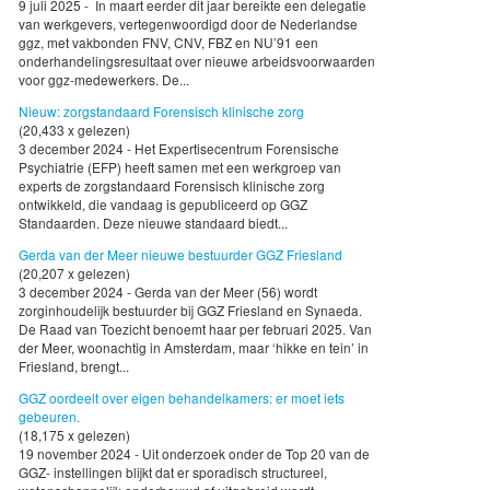
9 juli 2025 - In maart eerder dit jaar bereikte een delegatie
van werkgevers, vertegenwoordigd door de Nederlandse
ggz, met vakbonden FNV, CNV, FBZ en NU’91 een
onderhandelingsresultaat over nieuwe arbeidsvoorwaarden
voor ggz-medewerkers. De...
Nieuw: zorgstandaard Forensisch klinische zorg
(20,433 x gelezen)
3 december 2024 - Het Expertisecentrum Forensische
Psychiatrie (EFP) heeft samen met een werkgroep van
experts de zorgstandaard Forensisch klinische zorg
ontwikkeld, die vandaag is gepubliceerd op GGZ
Standaarden. Deze nieuwe standaard biedt...
Gerda van der Meer nieuwe bestuurder GGZ Friesland
(20,207 x gelezen)
3 december 2024 - Gerda van der Meer (56) wordt
zorginhoudelijk bestuurder bij GGZ Friesland en Synaeda.
De Raad van Toezicht benoemt haar per februari 2025. Van
der Meer, woonachtig in Amsterdam, maar ‘hikke en tein’ in
Friesland, brengt...
GGZ oordeelt over eigen behandelkamers: er moet iets
gebeuren.
(18,175 x gelezen)
19 november 2024 - Uit onderzoek onder de Top 20 van de
GGZ- instellingen blijkt dat er sporadisch structureel,