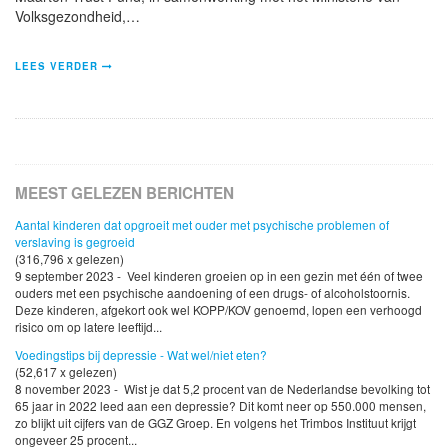
Volksgezondheid,…
LEES VERDER
MEEST GELEZEN BERICHTEN
Aantal kinderen dat opgroeit met ouder met psychische problemen of
verslaving is gegroeid
(316,796 x gelezen)
9 september 2023 - Veel kinderen groeien op in een gezin met één of twee
ouders met een psychische aandoening of een drugs- of alcoholstoornis.
Deze kinderen, afgekort ook wel KOPP/KOV genoemd, lopen een verhoogd
risico om op latere leeftijd...
Voedingstips bij depressie - Wat wel/niet eten?
(52,617 x gelezen)
8 november 2023 - Wist je dat 5,2 procent van de Nederlandse bevolking tot
65 jaar in 2022 leed aan een depressie? Dit komt neer op 550.000 mensen,
zo blijkt uit cijfers van de GGZ Groep. En volgens het Trimbos Instituut krijgt
ongeveer 25 procent...