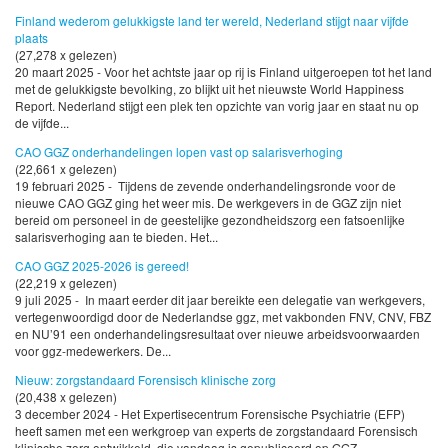
Finland wederom gelukkigste land ter wereld, Nederland stijgt naar vijfde
plaats
(27,278 x gelezen)
20 maart 2025 - Voor het achtste jaar op rij is Finland uitgeroepen tot het land
met de gelukkigste bevolking, zo blijkt uit het nieuwste World Happiness
Report. Nederland stijgt een plek ten opzichte van vorig jaar en staat nu op
de vijfde...
CAO GGZ onderhandelingen lopen vast op salarisverhoging
(22,661 x gelezen)
19 februari 2025 - Tijdens de zevende onderhandelingsronde voor de
nieuwe CAO GGZ ging het weer mis. De werkgevers in de GGZ zijn niet
bereid om personeel in de geestelijke gezondheidszorg een fatsoenlijke
salarisverhoging aan te bieden. Het...
CAO GGZ 2025-2026 is gereed!
(22,219 x gelezen)
9 juli 2025 - In maart eerder dit jaar bereikte een delegatie van werkgevers,
vertegenwoordigd door de Nederlandse ggz, met vakbonden FNV, CNV, FBZ
en NU’91 een onderhandelingsresultaat over nieuwe arbeidsvoorwaarden
voor ggz-medewerkers. De...
Nieuw: zorgstandaard Forensisch klinische zorg
(20,438 x gelezen)
3 december 2024 - Het Expertisecentrum Forensische Psychiatrie (EFP)
heeft samen met een werkgroep van experts de zorgstandaard Forensisch
klinische zorg ontwikkeld, die vandaag is gepubliceerd op GGZ