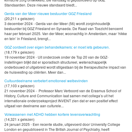
Standaarden. Deze nieuwe standaard biedt...
Gerda van der Meer nieuwe bestuurder GGZ Friesland
(20,211 x gelezen)
3 december 2024 - Gerda van der Meer (56) wordt zorginhoudelijk
bestuurder bij GGZ Friesland en Synaeda. De Raad van Toezicht benoemt
haar per februari 2025. Van der Meer, woonachtig in Amsterdam, maar ‘hikke
en tein’ in Friesland, brengt...
GGZ oordeelt over eigen behandelkamers: er moet iets gebeuren.
(18,179 x gelezen)
19 november 2024 - Uit onderzoek onder de Top 20 van de GGZ-
instellingen blijkt dat er sporadisch structureel, wetenschappelijk
onderbouwd of uitgebreid wordt stilgestaan bij de therapeutische impact van
de huisvesting op cliënten. Meer dan...
Cultuurdeelname verbetert emotioneel welbevinden
(17,103 x gelezen)
21 november 2024 - Professor Marc Verboord van de Erasmus School of
History, Culture and Communication laat samen met collega’s uit het
internationale onderzoeksproject INVENT zien dat er een positief effect
uitgaat van deelname aan culturele...
Volwassenen met ADHD hebben kortere levensverwachting
(14,321 x gelezen)
24 januari 2025 - Een recente studie, uitgevoerd door University College
London en gepubliceerd in The British Journal of Psychiatry, heeft