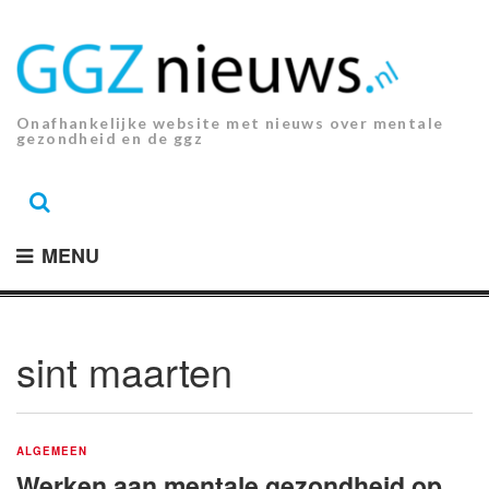
Ga
naar
de
inhoud.
Onafhankelijke website met nieuws over mentale
gezondheid en de ggz
MENU
sint maarten
ALGEMEEN
Werken aan mentale gezondheid op