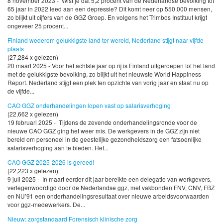
8 november 2023 - Wist je dat 5,2 procent van de Nederlandse bevolking tot
65 jaar in 2022 leed aan een depressie? Dit komt neer op 550.000 mensen,
zo blijkt uit cijfers van de GGZ Groep. En volgens het Trimbos Instituut krijgt
ongeveer 25 procent...
Finland wederom gelukkigste land ter wereld, Nederland stijgt naar vijfde
plaats
(27,284 x gelezen)
20 maart 2025 - Voor het achtste jaar op rij is Finland uitgeroepen tot het land
met de gelukkigste bevolking, zo blijkt uit het nieuwste World Happiness
Report. Nederland stijgt een plek ten opzichte van vorig jaar en staat nu op
de vijfde...
CAO GGZ onderhandelingen lopen vast op salarisverhoging
(22,662 x gelezen)
19 februari 2025 - Tijdens de zevende onderhandelingsronde voor de
nieuwe CAO GGZ ging het weer mis. De werkgevers in de GGZ zijn niet
bereid om personeel in de geestelijke gezondheidszorg een fatsoenlijke
salarisverhoging aan te bieden. Het...
CAO GGZ 2025-2026 is gereed!
(22,223 x gelezen)
9 juli 2025 - In maart eerder dit jaar bereikte een delegatie van werkgevers,
vertegenwoordigd door de Nederlandse ggz, met vakbonden FNV, CNV, FBZ
en NU’91 een onderhandelingsresultaat over nieuwe arbeidsvoorwaarden
voor ggz-medewerkers. De...
Nieuw: zorgstandaard Forensisch klinische zorg