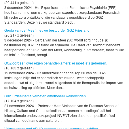
(20,441 x gelezen)
3 december 2024 - Het Expertisecentrum Forensische Psychiatrie (EFP)
heeft samen met een werkgroep van experts de zorgstandaard Forensisch
klinische zorg ontwikkeld, die vandaag is gepubliceerd op GGZ
Standaarden. Deze nieuwe standaard biedt...
Gerda van der Meer nieuwe bestuurder GGZ Friesland
(20,217 x gelezen)
3 december 2024 - Gerda van der Meer (56) wordt zorginhoudelijk
bestuurder bij GGZ Friesland en Synaeda. De Raad van Toezicht benoemt
haar per februari 2025. Van der Meer, woonachtig in Amsterdam, maar ‘hikke
en tein’ in Friesland, brengt...
GGZ oordeelt over eigen behandelkamers: er moet iets gebeuren.
(18,183 x gelezen)
19 november 2024 - Uit onderzoek onder de Top 20 van de GGZ-
instellingen blijkt dat er sporadisch structureel, wetenschappelijk
onderbouwd of uitgebreid wordt stilgestaan bij de therapeutische impact van
de huisvesting op cliënten. Meer dan...
Cultuurdeelname verbetert emotioneel welbevinden
(17,104 x gelezen)
21 november 2024 - Professor Marc Verboord van de Erasmus School of
History, Culture and Communication laat samen met collega’s uit het
internationale onderzoeksproject INVENT zien dat er een positief effect
uitgaat van deelname aan culturele...
Volwassenen met ADHD hebben kortere levensverwachting