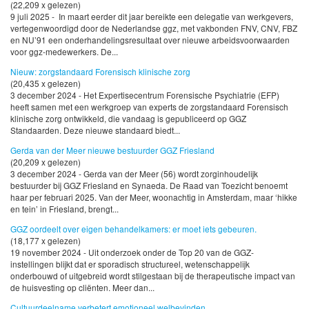
(22,209 x gelezen)
9 juli 2025 - In maart eerder dit jaar bereikte een delegatie van werkgevers,
vertegenwoordigd door de Nederlandse ggz, met vakbonden FNV, CNV, FBZ
en NU’91 een onderhandelingsresultaat over nieuwe arbeidsvoorwaarden
voor ggz-medewerkers. De...
Nieuw: zorgstandaard Forensisch klinische zorg
(20,435 x gelezen)
3 december 2024 - Het Expertisecentrum Forensische Psychiatrie (EFP)
heeft samen met een werkgroep van experts de zorgstandaard Forensisch
klinische zorg ontwikkeld, die vandaag is gepubliceerd op GGZ
Standaarden. Deze nieuwe standaard biedt...
Gerda van der Meer nieuwe bestuurder GGZ Friesland
(20,209 x gelezen)
3 december 2024 - Gerda van der Meer (56) wordt zorginhoudelijk
bestuurder bij GGZ Friesland en Synaeda. De Raad van Toezicht benoemt
haar per februari 2025. Van der Meer, woonachtig in Amsterdam, maar ‘hikke
en tein’ in Friesland, brengt...
GGZ oordeelt over eigen behandelkamers: er moet iets gebeuren.
(18,177 x gelezen)
19 november 2024 - Uit onderzoek onder de Top 20 van de GGZ-
instellingen blijkt dat er sporadisch structureel, wetenschappelijk
onderbouwd of uitgebreid wordt stilgestaan bij de therapeutische impact van
de huisvesting op cliënten. Meer dan...
Cultuurdeelname verbetert emotioneel welbevinden