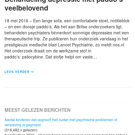
veelbelovend
18 mei 2016 – Een lange sofa, een comfortabele stoel, notitieblok
– en een doosje paddo’s. Als het aan Britse onderzoekers ligt,
behandelen psychiaters binnenkort sommige depressies met een
therapeutische trip. Ze publiceren hun onderzoek vandaag in het
prestigieuze medische blad Lancet Psychiatrie, zo meldt nos.nl
Het onderzoek draait om de werkzame stof in
paddo’s: psilocybine. Dat stofje helpt om vaste…
LEES VERDER
MEEST GELEZEN BERICHTEN
Aantal kinderen dat opgroeit met ouder met psychische problemen of
verslaving is gegroeid
(316,482 x gelezen)
9 september 2023 - Veel kinderen groeien op in een gezin met één of twee