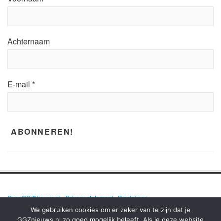
Achternaam
E-mail
*
Over GGZNieuws.nl
•
Privacy statement
•
Disclaimer
We gebruiken cookies om er zeker van te zijn dat je
GGZnieuws.nl zo goed mogelijk beleeft. Als je deze website