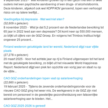
ouders met een psychische aandoening of een drugs- of alcoholstoornis.
Deze kinderen, afgekort ook wel KOPP/KOV genoemd, lopen een verhoogd
risico om op latere leeftijd...
Voedingstips bij depressie - Wat wel/niet eten?
(52,609 x gelezen)
8 november 2023 - Wist je dat 5,2 procent van de Nederlandse bevolking tot
65 jaar in 2022 leed aan een depressie? Dit komt neer op 550.000 mensen,
zo blijkt uit cijfers van de GGZ Groep. En volgens het Trimbos Instituut krijgt
ongeveer 25 procent...
Finland wederom gelukkigste land ter wereld, Nederland stijgt naar vijfde
plaats
(27,278 x gelezen)
20 maart 2025 - Voor het achtste jaar op rij is Finland uitgeroepen tot het land
met de gelukkigste bevolking, zo blijkt uit het nieuwste World Happiness
Report. Nederland stijgt een plek ten opzichte van vorig jaar en staat nu op
de vijfde...
CAO GGZ onderhandelingen lopen vast op salarisverhoging
(22,660 x gelezen)
19 februari 2025 - Tijdens de zevende onderhandelingsronde voor de
nieuwe CAO GGZ ging het weer mis. De werkgevers in de GGZ zijn niet
bereid om personeel in de geestelijke gezondheidszorg een fatsoenlijke
salarisverhoging aan te bieden. Het...
CAO GGZ 2025-2026 is gereed!