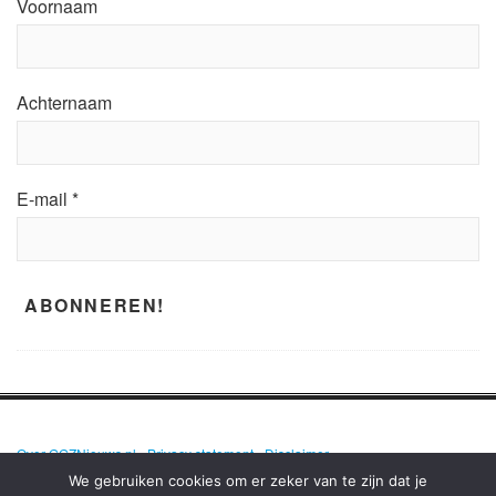
Voornaam
Achternaam
E-mail
*
Over GGZNieuws.nl
•
Privacy statement
•
Disclaimer
We gebruiken cookies om er zeker van te zijn dat je