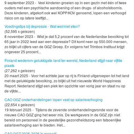
9 september 2023 - Veel kinderen groeien op in een gezin met één of twee
ouders met een psychische aandoening of een drugs- of alcoholstoornis.
Deze kinderen, afgekort ook wel KOPP/KOV genoemd, lopen een verhoogd
risico om op latere leeftijd...
Voedingstips bij depressie - Wat wel/niet eten?
(52,595 x gelezen)
8 november 2023 - Wist je dat 5,2 procent van de Nederlandse bevolking tot
65 jaar in 2022 leed aan een depressie? Dit komt neer op 550.000 mensen,
zo blijkt uit cijfers van de GGZ Groep. En volgens het Trimbos Instituut krijgt
ongeveer 25 procent...
Finland wederom gelukkigste land ter wereld, Nederland stijgt naar vijfde
plaats
(27,262 x gelezen)
20 maart 2025 - Voor het achtste jaar op rij is Finland uitgeroepen tot het land
met de gelukkigste bevolking, zo blijkt uit het nieuwste World Happiness
Report. Nederland stijgt een plek ten opzichte van vorig jaar en staat nu op
de vijfde...
CAO GGZ onderhandelingen lopen vast op salarisverhoging
(22,654 x gelezen)
19 februari 2025 - Tijdens de zevende onderhandelingsronde voor de
nieuwe CAO GGZ ging het weer mis. De werkgevers in de GGZ zijn niet
bereid om personeel in de geestelijke gezondheidszorg een fatsoenlijke
salarisverhoging aan te bieden. Het...
CAO GGZ 2025-2026 is gereed!