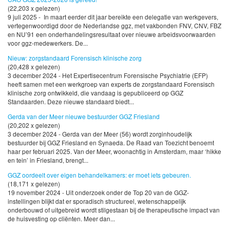
(22,203 x gelezen)
9 juli 2025 - In maart eerder dit jaar bereikte een delegatie van werkgevers,
vertegenwoordigd door de Nederlandse ggz, met vakbonden FNV, CNV, FBZ
en NU’91 een onderhandelingsresultaat over nieuwe arbeidsvoorwaarden
voor ggz-medewerkers. De...
Nieuw: zorgstandaard Forensisch klinische zorg
(20,428 x gelezen)
3 december 2024 - Het Expertisecentrum Forensische Psychiatrie (EFP)
heeft samen met een werkgroep van experts de zorgstandaard Forensisch
klinische zorg ontwikkeld, die vandaag is gepubliceerd op GGZ
Standaarden. Deze nieuwe standaard biedt...
Gerda van der Meer nieuwe bestuurder GGZ Friesland
(20,202 x gelezen)
3 december 2024 - Gerda van der Meer (56) wordt zorginhoudelijk
bestuurder bij GGZ Friesland en Synaeda. De Raad van Toezicht benoemt
haar per februari 2025. Van der Meer, woonachtig in Amsterdam, maar ‘hikke
en tein’ in Friesland, brengt...
GGZ oordeelt over eigen behandelkamers: er moet iets gebeuren.
(18,171 x gelezen)
19 november 2024 - Uit onderzoek onder de Top 20 van de GGZ-
instellingen blijkt dat er sporadisch structureel, wetenschappelijk
onderbouwd of uitgebreid wordt stilgestaan bij de therapeutische impact van
de huisvesting op cliënten. Meer dan...