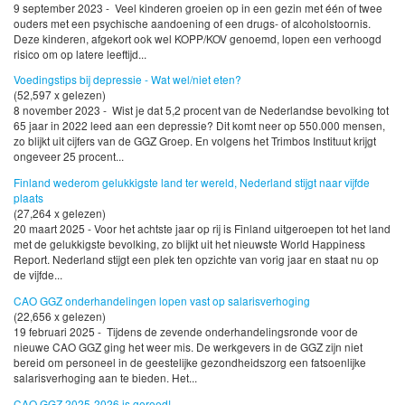
9 september 2023 - Veel kinderen groeien op in een gezin met één of twee
ouders met een psychische aandoening of een drugs- of alcoholstoornis.
Deze kinderen, afgekort ook wel KOPP/KOV genoemd, lopen een verhoogd
risico om op latere leeftijd...
Voedingstips bij depressie - Wat wel/niet eten?
(52,597 x gelezen)
8 november 2023 - Wist je dat 5,2 procent van de Nederlandse bevolking tot
65 jaar in 2022 leed aan een depressie? Dit komt neer op 550.000 mensen,
zo blijkt uit cijfers van de GGZ Groep. En volgens het Trimbos Instituut krijgt
ongeveer 25 procent...
Finland wederom gelukkigste land ter wereld, Nederland stijgt naar vijfde
plaats
(27,264 x gelezen)
20 maart 2025 - Voor het achtste jaar op rij is Finland uitgeroepen tot het land
met de gelukkigste bevolking, zo blijkt uit het nieuwste World Happiness
Report. Nederland stijgt een plek ten opzichte van vorig jaar en staat nu op
de vijfde...
CAO GGZ onderhandelingen lopen vast op salarisverhoging
(22,656 x gelezen)
19 februari 2025 - Tijdens de zevende onderhandelingsronde voor de
nieuwe CAO GGZ ging het weer mis. De werkgevers in de GGZ zijn niet
bereid om personeel in de geestelijke gezondheidszorg een fatsoenlijke
salarisverhoging aan te bieden. Het...
CAO GGZ 2025-2026 is gereed!