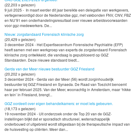
(22,203 x gelezen)
9 juli 2025 - In maart eerder dit jaar bereikte een delegatie van werkgevers,
vertegenwoordigd door de Nederlandse ggz, met vakbonden FNV, CNV, FBZ
en NU’91 een onderhandelingsresultaat over nieuwe arbeidsvoorwaarden
voor ggz-medewerkers. De...
Nieuw: zorgstandaard Forensisch klinische zorg
(20,429 x gelezen)
3 december 2024 - Het Expertisecentrum Forensische Psychiatrie (EFP)
heeft samen met een werkgroep van experts de zorgstandaard Forensisch
klinische zorg ontwikkeld, die vandaag is gepubliceerd op GGZ
Standaarden. Deze nieuwe standaard biedt...
Gerda van der Meer nieuwe bestuurder GGZ Friesland
(20,202 x gelezen)
3 december 2024 - Gerda van der Meer (56) wordt zorginhoudelijk
bestuurder bij GGZ Friesland en Synaeda. De Raad van Toezicht benoemt
haar per februari 2025. Van der Meer, woonachtig in Amsterdam, maar ‘hikke
en tein’ in Friesland, brengt...
GGZ oordeelt over eigen behandelkamers: er moet iets gebeuren.
(18,173 x gelezen)
19 november 2024 - Uit onderzoek onder de Top 20 van de GGZ-
instellingen blijkt dat er sporadisch structureel, wetenschappelijk
onderbouwd of uitgebreid wordt stilgestaan bij de therapeutische impact van
de huisvesting op cliënten. Meer dan...