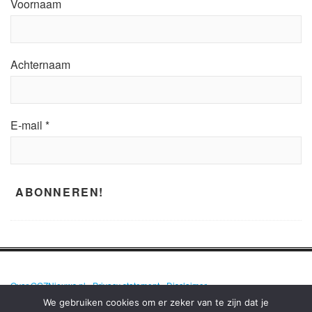
Voornaam
Achternaam
E-mail
*
Over GGZNieuws.nl
•
Privacy statement
•
Disclaimer
We gebruiken cookies om er zeker van te zijn dat je