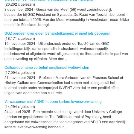
(20,202 x gelezen)
3 december 2024 - Gerda van der Meer (56) wordt zorginhoudelijk
bestuurder bij GGZ Friesland en Synaeda. De Raad van Toezicht benoemt
haar per februari 2025. Van der Meer, woonachtig in Amsterdam, maar ‘hikke
en tein’ in Friesland, brengt...
GGZ oordeelt over eigen behandelkamers: er moet iets gebeuren.
(18,171 x gelezen)
19 november 2024 - Uit onderzoek onder de Top 20 van de GGZ-
instellingen blijkt dat er sporadisch structureel, wetenschappelijk
onderbouwd of uitgebreid wordt stilgestaan bij de therapeutische impact van
de huisvesting op cliënten. Meer dan...
Cultuurdeelname verbetert emotioneel welbevinden
(17,094 x gelezen)
21 november 2024 - Professor Marc Verboord van de Erasmus School of
History, Culture and Communication laat samen met collega’s uit het
internationale onderzoeksproject INVENT zien dat er een positief effect
uitgaat van deelname aan culturele...
Volwassenen met ADHD hebben kortere levensverwachting
(14,294 x gelezen)
24 januari 2025 - Een recente studie, uitgevoerd door University College
London en gepubliceerd in The British Journal of Psychiatry, heeft
aangetoond dat volwassenen met een diagnose van ADHD een aanzienlijk
kortere levensverwachting hebben in...