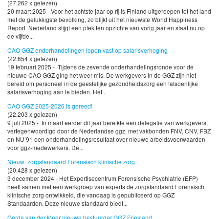
(27,262 x gelezen)
20 maart 2025 - Voor het achtste jaar op rij is Finland uitgeroepen tot het land
met de gelukkigste bevolking, zo blijkt uit het nieuwste World Happiness
Report. Nederland stijgt een plek ten opzichte van vorig jaar en staat nu op
de vijfde...
CAO GGZ onderhandelingen lopen vast op salarisverhoging
(22,654 x gelezen)
19 februari 2025 - Tijdens de zevende onderhandelingsronde voor de
nieuwe CAO GGZ ging het weer mis. De werkgevers in de GGZ zijn niet
bereid om personeel in de geestelijke gezondheidszorg een fatsoenlijke
salarisverhoging aan te bieden. Het...
CAO GGZ 2025-2026 is gereed!
(22,203 x gelezen)
9 juli 2025 - In maart eerder dit jaar bereikte een delegatie van werkgevers,
vertegenwoordigd door de Nederlandse ggz, met vakbonden FNV, CNV, FBZ
en NU’91 een onderhandelingsresultaat over nieuwe arbeidsvoorwaarden
voor ggz-medewerkers. De...
Nieuw: zorgstandaard Forensisch klinische zorg
(20,428 x gelezen)
3 december 2024 - Het Expertisecentrum Forensische Psychiatrie (EFP)
heeft samen met een werkgroep van experts de zorgstandaard Forensisch
klinische zorg ontwikkeld, die vandaag is gepubliceerd op GGZ
Standaarden. Deze nieuwe standaard biedt...
Gerda van der Meer nieuwe bestuurder GGZ Friesland