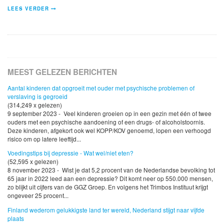
LEES VERDER
MEEST GELEZEN BERICHTEN
Aantal kinderen dat opgroeit met ouder met psychische problemen of
verslaving is gegroeid
(314,249 x gelezen)
9 september 2023 - Veel kinderen groeien op in een gezin met één of twee
ouders met een psychische aandoening of een drugs- of alcoholstoornis.
Deze kinderen, afgekort ook wel KOPP/KOV genoemd, lopen een verhoogd
risico om op latere leeftijd...
Voedingstips bij depressie - Wat wel/niet eten?
(52,595 x gelezen)
8 november 2023 - Wist je dat 5,2 procent van de Nederlandse bevolking tot
65 jaar in 2022 leed aan een depressie? Dit komt neer op 550.000 mensen,
zo blijkt uit cijfers van de GGZ Groep. En volgens het Trimbos Instituut krijgt
ongeveer 25 procent...
Finland wederom gelukkigste land ter wereld, Nederland stijgt naar vijfde
plaats